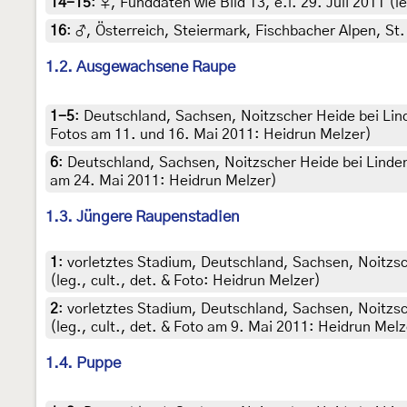
14-15
:
♀, Funddaten wie Bild 13, e.l. 29. Juli 2011 (l
16
:
♂, Österreich, Steiermark, Fischbacher Alpen, St.
1.2. Ausgewachsene Raupe
1-5
:
Deutschland, Sachsen, Noitzscher Heide bei Li
Fotos am 11. und 16. Mai 2011: Heidrun Melzer)
6
:
Deutschland, Sachsen, Noitzscher Heide bei Lind
am 24. Mai 2011: Heidrun Melzer)
1.3. Jüngere Raupenstadien
1
:
vorletztes Stadium, Deutschland, Sachsen, Noitzs
(leg., cult., det. & Foto: Heidrun Melzer)
2
:
vorletztes Stadium, Deutschland, Sachsen, Noitzs
(leg., cult., det. & Foto am 9. Mai 2011: Heidrun Melz
1.4. Puppe