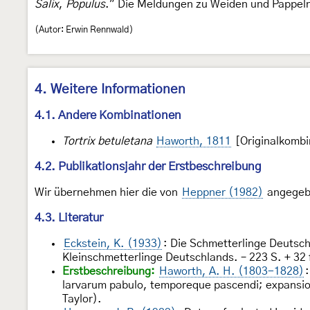
Salix
,
Populus
." Die Meldungen zu Weiden und Pappeln 
(Autor: Erwin Rennwald)
4. Weitere Informationen
4.1. Andere Kombinationen
Tortrix betuletana
Haworth, 1811
[Originalkombi
4.2. Publikationsjahr der Erstbeschreibung
Wir übernehmen hier die von
Heppner (1982)
angegebe
4.3. Literatur
Eckstein, K. (1933)
: Die Schmetterlinge Deutsch
Kleinschmetterlinge Deutschlands. – 223 S. + 32 f
Erstbeschreibung:
Haworth, A. H. (1803-1828)
larvarum pabulo, temporeque pascendi; expansion
Taylor).