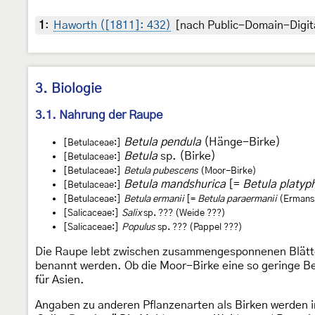
1
:
Haworth ([1811]: 432)
[nach Public-Domain-Digit
3. Biologie
3.1. Nahrung der Raupe
Betula pendula
(Hänge-Birke)
[Betulaceae:]
Betula
sp. (Birke)
[Betulaceae:]
[Betulaceae:]
Betula pubescens
(Moor-Birke)
Betula mandshurica
[=
Betula platyph
[Betulaceae:]
[Betulaceae:]
Betula ermanii
[=
Betula paraermanii
(Ermans 
[Salicaceae:]
Salix
sp. ??? (Weide ???)
[Salicaceae:]
Populus
sp. ??? (Pappel ???)
Die Raupe lebt zwischen zusammengesponnenen Blätter
benannt werden. Ob die Moor-Birke eine so geringe Be
für Asien.
Angaben zu anderen Pflanzenarten als Birken werden in