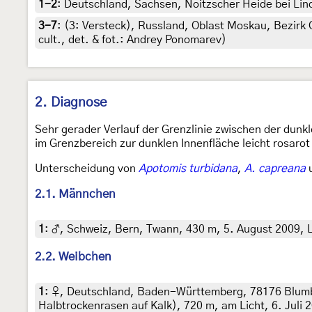
1-2
:
Deutschland, Sachsen, Noitzscher Heide bei Lind
3-7
: (3:
Versteck
),
Russland, Oblast Moskau, Bezirk 
cult., det. & fot.: Andrey Ponomarev)
2. Diagnose
Sehr gerader Verlauf der Grenzlinie zwischen der dunk
im Grenzbereich zur dunklen Innenfläche leicht rosarot
Unterscheidung von
Apotomis turbidana
,
A. capreana
2.1. Männchen
1
:
♂, Schweiz, Bern, Twann, 430 m, 5. August 2009, Li
2.2. Weibchen
1
:
♀, Deutschland, Baden-Württemberg, 78176 Blumb
Halbtrockenrasen auf Kalk), 720 m, am Licht, 6. Juli 