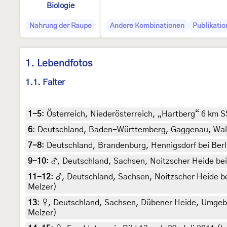
Biologie
Nahrung der Raupe
Andere Kombinationen
Publikatio
1. Lebendfotos
1.1. Falter
1-5
:
Österreich, Niederösterreich, „Hartberg“ 6 km 
6
:
Deutschland, Baden-Württemberg, Gaggenau, Wald o
7-8
:
Deutschland, Brandenburg, Hennigsdorf bei Berli
9-10
:
♂, Deutschland, Sachsen, Noitzscher Heide bei L
11-12
:
♂, Deutschland, Sachsen, Noitzscher Heide bei
Melzer)
13
:
♀, Deutschland, Sachsen, Dübener Heide, Umgebung
Melzer)