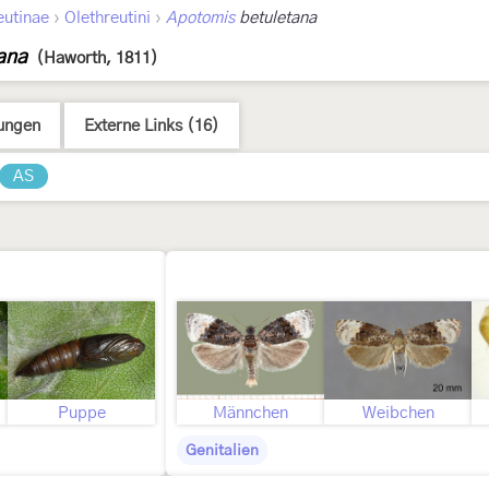
›
›
eutinae
Olethreutini
Apotomis
betuletana
ana
(Haworth, 1811)
ungen
Externe Links (16)
AS
Puppe
Männchen
Weibchen
Genitalien