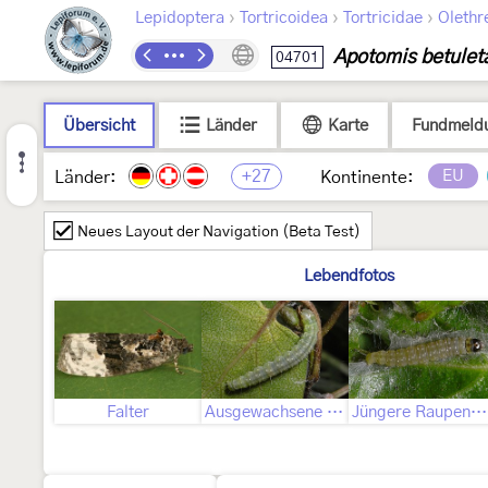
›
›
›
Lepidoptera
Tortricoidea
Tortricidae
Olethr
Apotomis betulet
04701
Übersicht
Länder
Karte
Fundmeld
+27
EU
Länder:
Kontinente:
Neues Layout der Navigation (Beta Test)
Lebendfotos
Falter
Ausgewachsene Raupe
Jüngere Raupenstadien