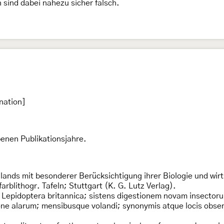
sind dabei nahezu sicher falsch.
nation]
nen Publikationsjahre.
lands mit besonderer Berücksichtigung ihrer Biologie und wir
arblithogr. Tafeln; Stuttgart (K. G. Lutz Verlag).
: Lepidoptera britannica; sistens digestionem novam insector
e alarum; mensibusque volandi; synonymis atque locis observ