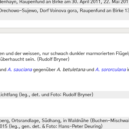
enhayn, Raupenfund an Birke am 30. April 2011, 22. Mai 2011 
Orechowo-Sujewo, Dorf Voinova gora, Raupenfund an Birke 13.
len und der weissen, nur schwach dunkler marmorierten Flügel
 überhaucht sein. (Rudolf Bryner)
und
A. sauciana
gegenüber
A. betuletana
und
A. sororculana
chtfang (leg., det. und Foto: Rudolf Bryner)
erg, Ortsrandlage, Südhang, in Waldnähe (Buchen-Mischwal
2015 (leg., gen. det. & Foto: Hans-Peter Deuring)