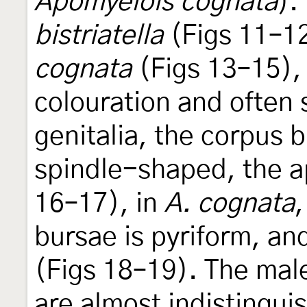
Apomyelois cognata
).
bistriatella
(Figs 11–12
cognata
(Figs 13–15), 
colouration and often 
genitalia, the corpus 
spindle-shaped, the a
16–17), in
A. cognata
,
bursae is pyriform, an
(Figs 18–19). The male
are almost indistingui