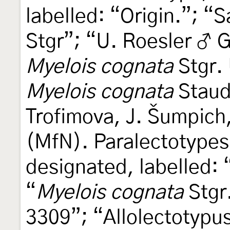
labelled: “Origin.”; “S
Stgr”; “U. Roesler ♂ 
Myelois cognata
Stgr. 
Myelois cognata
Staudi
Trofimova, J. Šumpich
(MfN). Paralectotypes,
designated, labelled: 
“
Myelois cognata
Stgr
3309”; “Allolectotypu