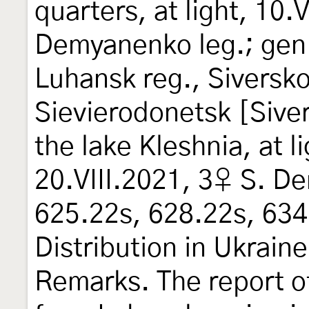
quarters, at light, 10.
Demyanenko leg.; gen.
Luhansk reg., Siverskod
Sievierodonetsk [Sive
the lake Kleshnia, at l
20.VIII.2021, 3♀ S. D
625.22s, 628.22s, 634.
Distribution in Ukraine
Remarks. The report 