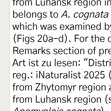
from Luhansk region in
belongs to
A. cognata
which was examined by 
(Figs 20a–d). For the 
Remarks section of pre
Art ist zu lesen: "Dist
reg.: iNaturalist 2025
from Zhytomyr region a
from Luhansk region (