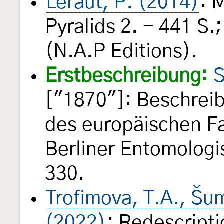
Leraut, P. (2014)
: 
Pyralids 2. - 441 S.
(N.A.P Editions).
Erstbeschreibung:
S
["1870"]: Beschrei
des europäischen F
Berliner Entomologi
330.
Trofimova, T.A., Šum
(2022)
: Redescript