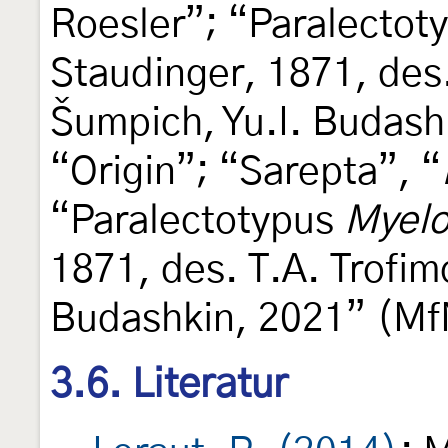
Roesler”; “Paralectot
Staudinger, 1871, des.
Šumpich, Yu.I. Budash
“Origin”; “Sarepta”, “
“Paralectotypus
Myelo
1871, des. T.A. Trofim
Budashkin, 2021” (Mf
3.6. Literatur