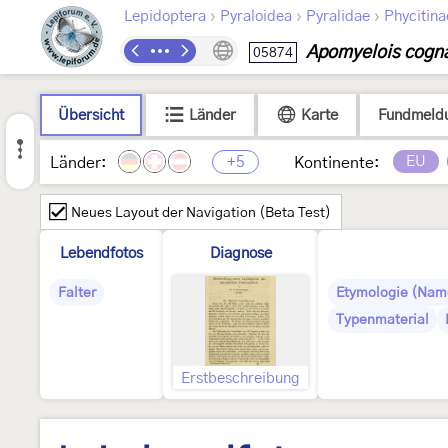
›
›
›
Lepidoptera
Pyraloidea
Pyralidae
Phycitina
Apomyelois cogn
05874
Übersicht
Länder
Karte
Fundmeld
+5
EU
Länder:
Kontinente:
Neues Layout der Navigation (Beta Test)
Lebendfotos
Diagnose
Falter
Etymologie (Nam
Typenmaterial
Erstbeschreibung