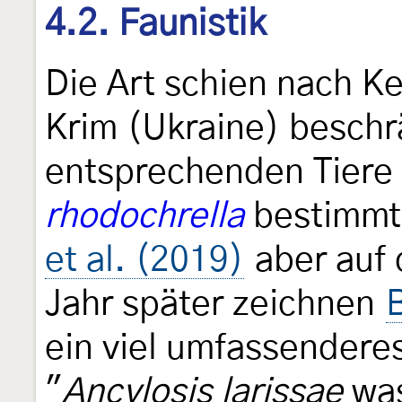
4.2. Faunistik
Die Art schien nach K
Krim (Ukraine) beschrä
entsprechenden Tiere 
rhodochrella
bestimmt
et al. (2019)
aber auf 
Jahr später zeichnen
B
ein viel umfassenderes
"
Ancylosis larissae
was