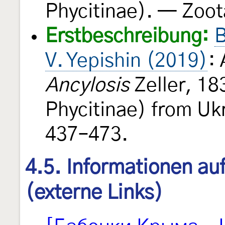
Phycitinae). — Zoo
Erstbeschreibung:
B
V. Yepishin (2019)
:
Ancylosis
Zeller, 18
Phycitinae) from U
437–473.
4.5. Informationen au
(externe Links)