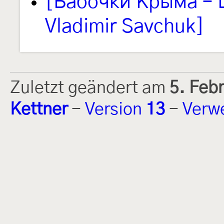
[Бабочки Крыма – L
Vladimir Savchuk]
Zuletzt geändert am
5. Feb
Kettner
-
Version
13
-
Verw