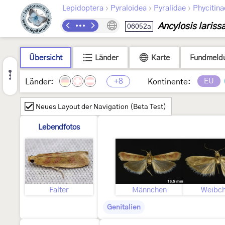
›
›
›
Lepidoptera
Pyraloidea
Pyralidae
Phycitina
Ancylosis lariss
06052a
Übersicht
Länder
Karte
Fundmeld
+8
EU
Länder:
Kontinente:
Neues Layout der Navigation (Beta Test)
Lebendfotos
Falter
Männchen
Weibc
Genitalien