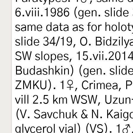
6.viii.1986 (gen. slide
same data as for holot
slide 34/19, O. Bidzil
SW slopes, 15.vii.2014
Budashkin) (gen. slide 
ZMKU). 1♀, Crimea, P
vill 2.5 km WSW, Uzun-
(V. Savchuk & N. Kaigo
glycerol vial) (VS). 