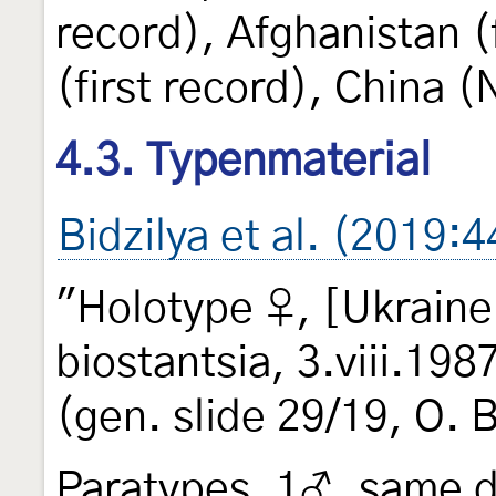
record), Afghanistan (
(first record), China (
4.3. Typenmaterial
Bidzilya et al. (2019:
"Holotype ♀, [Ukraine
biostantsia, 3.viii.198
(gen. slide 29/19, O. 
Paratypes. 1♂, same d