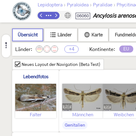
›
›
›
Lepidoptera
Pyraloidea
Pyralidae
Phycitina
Ancylosis arenose
06060
Übersicht
Länder
Karte
Fundmeld
+4
EU
Länder:
Kontinente:
Neues Layout der Navigation (Beta Test)
Lebendfotos
Falter
Männchen
Weibchen
Genitalien