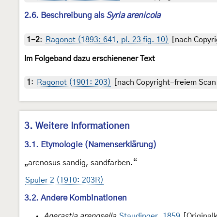
2.6. Beschreibung als
Syria arenicola
1-2
:
Ragonot (1893: 641, pl. 23 fig. 10)
[nach Copyrig
Im Folgeband dazu erschienener Text
1
:
Ragonot (1901: 203)
[nach Copyright-freiem Scan 
3. Weitere Informationen
3.1. Etymologie (Namenserklärung)
„arenosus sandig, sandfarben.“
Spuler 2 (1910: 203R)
3.2. Andere Kombinationen
Anerastia arenosella
Staudinger, 1859
[Original