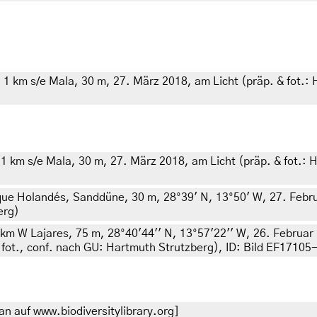
1 km s/e Mala, 30 m, 27. März 2018, am Licht (präp. & fot.: 
1 km s/e Mala, 30 m, 27. März 2018, am Licht (präp. & fot.: H
que Holandés, Sanddüne, 30 m, 28°39' N, 13°50' W, 27. Februa
erg)
km W Lajares, 75 m, 28°40'44'' N, 13°57'22'' W, 26. Februar 2
 fot., conf. nach GU: Hartmuth Strutzberg), ID: Bild EF1710
n auf www.biodiversitylibrary.org]