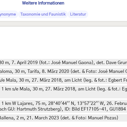
Weitere Informationen
ynonyme
Taxonomie und Faunistik
Literatur
30 m, 7. April 2019 (fot.: José Manuel Gaona), det. Dave Gru
Paloma, 30 m, Tarifa, 8. März 2020 (det. & Foto: José Manuel
/e Mala, 30 m, 27. März 2018, am Licht (leg. & fot.: Egbert F
1 km s/e Mala, 30 m, 27. März 2018, am Licht (leg. & fot.: Eg
 1 km W Lajares, 75 m, 28°40'44'' N, 13°57'22'' W, 26. Februa
 nach GU: Hartmuth Strutzberg), ID: Bild EF17105-41, GU1894
Ballena, 2 m, 21. March 2023 (det. & Foto: Manuel Pozas)