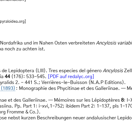
pyraloidea.org]
in Nordafrika und im Nahen Osten verbreiteten
Ancylosis variabi
pa noch zu achten ist.
 de Lepidoptera (LIII). Tres especies del género
Ancylosis
Zell
gía
44
(176): 533-545.
[PDF auf redalyc.org]
yralids 2. - 441 S.; Verrières-le-Buisson (N.A.P Editions).
 (1893)
: Monographie des Phycitinae et des Galleriinae. — M
nae et des Galleriinae. — Mémoires sur les Lépidoptères
8
: I
basiina. Pp. Part 1: i–xvi,1–752; ibidem Part 2: 1–137, pls 1–17
org Fromme & Co.).
ose nebst kurzen Beschreibungen neuer andalusischer Lepid