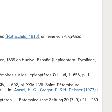
lis
(Rothschild, 1913)
um eine von
Ancylosis
er, 1839 en Huelva, España (Lepidoptera: Pyralidae,
émoires sur les Lépidoptères
7
: I-LVI, 1-658, pl. I-
-XIV, 1-602, pl. XXIV-LVII. Saint-Pétersbourg.
0. — In:
Amsel, H. G., Gregor, F. & H. Reisser (1973)
:
opteren. — Entomologische Zeitung
20
(7-9): 211-259.