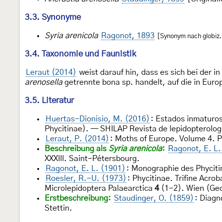
3.3. Synonyme
Syria arenicola
Ragonot, 1893
[Synonym nach globiz.
3.4. Taxonomie und Faunistik
Leraut (2014)
weist darauf hin, dass es sich bei der 
arenosella
getrennte bona sp. handelt, auf die in Euro
3.5. Literatur
Huertas-Dionisio, M. (2016)
: Estados inmaturos
Phycitinae). — SHILAP Revista de lepidopterolo
Leraut, P. (2014)
: Moths of Europe. Volume 4. P
Beschreibung als
Syria arenicola
:
Ragonot, E. L.
XXXIII. Saint-Pétersbourg.
Ragonot, E. L. (1901)
: Monographie des Phyciti
Roesler, R.-U. (1973)
: Phycitinae. Trifine Acro
Microlepidoptera Palaearctica
4
(1-2). Wien (Ge
Erstbeschreibung:
Staudinger, O. (1859)
: Diagn
Stettin.