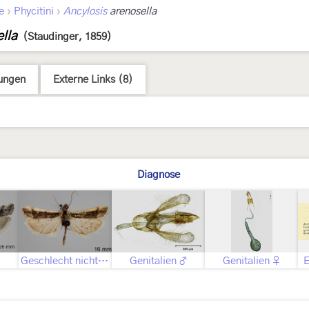
›
›
e
Phycitini
Ancylosis
arenosella
lla
(Staudinger, 1859)
ungen
Externe Links (8)
Diagnose
Geschlecht nicht bestimmt
Genitalien ♂
Genitalien ♀
E