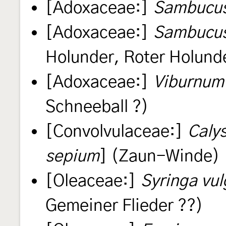
[Adoxaceae:]
Sambucus
[Adoxaceae:]
Sambucus
Holunder, Roter Holund
[Adoxaceae:]
Viburnum
Schneeball ?)
[Convolvulaceae:]
Caly
sepium
] (Zaun-Winde)
[Oleaceae:]
Syringa vul
Gemeiner Flieder ??)