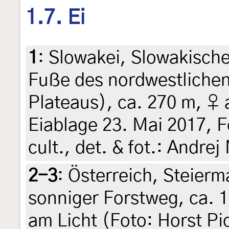
1.7. Ei
1
:
Slowakei, Slowakische
Fuße des nordwestlichen
Plateaus), ca. 270 m, ♀ 
Eiablage 23. Mai 2017, F
cult., det. & fot.: Andre
2-3
:
Österreich, Steierm
sonniger Forstweg, ca. 1
am Licht (Foto: Horst Pi