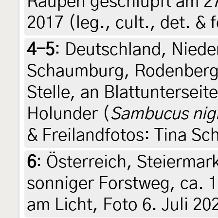
Raupen geschlüpft am 27
2017 (leg., cult., det. &
4-5
:
Deutschland, Niede
Schaumburg, Rodenberg,
Stelle, an Blattuntersei
Holunder (
Sambucus nig
& Freilandfotos: Tina Sc
6
:
Österreich, Steiermark
sonniger Forstweg, ca. 1
am Licht, Foto 6. Juli 20