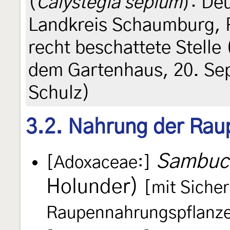
(
Calystegia sepium
): De
Landkreis Schaumburg, 
recht beschattete Stelle
dem Gartenhaus, 20. Sep
Schulz)
3.2. Nahrung der Rau
Sambucu
[Adoxaceae:]
Holunder)
[mit Sicher
Raupennahrungspflanze