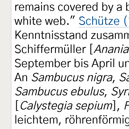
remains covered by a 
white web."
Schütze 
Kenntnisstand zusamm
Schiffermüller [
Anania
September bis April un
An
Sambucus nigra
,
S
Sambucus ebulus
,
Syr
[
Calystegia sepium
],
F
leichtem, röhrenförmi