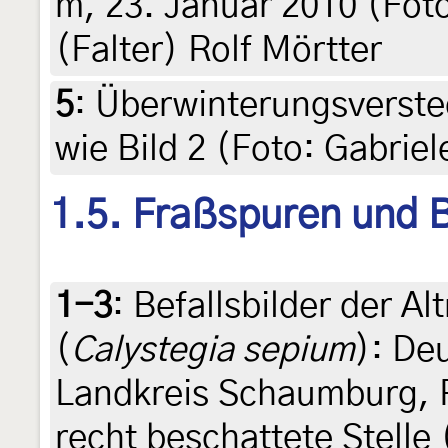
m, 23. Januar 2010 (Fot
(Falter) Rolf Mörtter
5
:
Überwinterungsverste
wie Bild 2 (Foto: Gabrie
1.5. Fraßspuren und B
1-3
:
Befallsbilder der A
(
Calystegia sepium
): De
Landkreis Schaumburg, 
recht beschattete Stelle