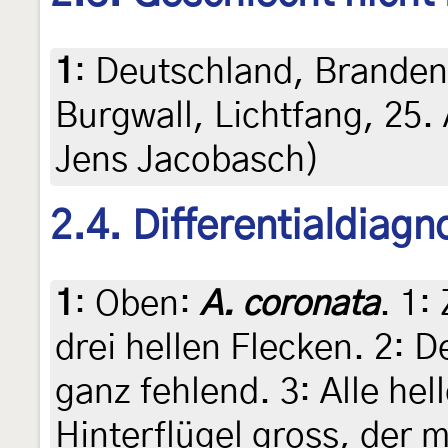
1
:
Deutschland, Branden
Burgwall, Lichtfang, 25. 
Jens Jacobasch)
2.4. Differentialdiag
1
:
Oben:
A. coronata
. 1:
drei hellen Flecken. 2: D
ganz fehlend. 3: Alle he
Hinterflügel gross, der m