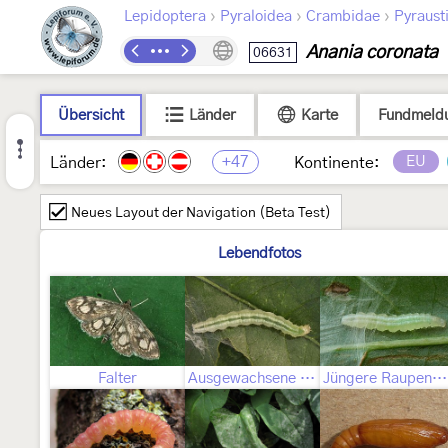
›
›
›
Lepidoptera
Pyraloidea
Crambidae
Pyraust
Anania coronata
06631
Übersicht
Länder
Karte
Fundmeld
+47
EU
Länder:
Kontinente:
Neues Layout der Navigation (Beta Test)
Lebendfotos
Falter
Ausgewachsene Raupe
Jüngere Raupenstadien