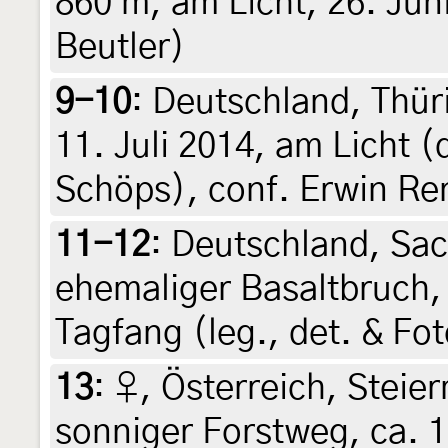
860 m, am Licht, 26. Juni
Beutler)
9-10
:
Deutschland, Thür
11. Juli 2014, am Licht (
Schöps), conf. Erwin R
11-12
:
Deutschland, Sac
ehemaliger Basaltbruch, 
Tagfang (leg., det. & Fo
13
:
♀, Österreich, Steier
sonniger Forstweg, ca. 1