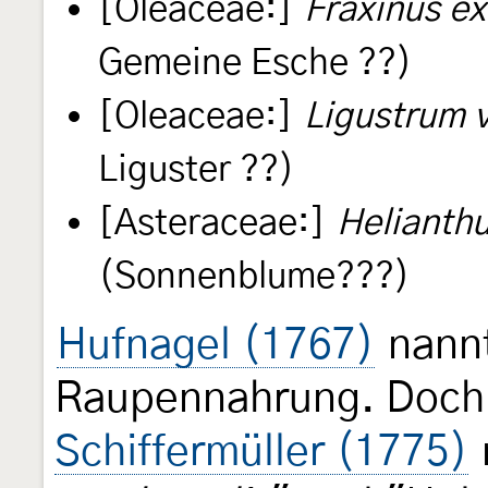
[Oleaceae:]
Fraxinus ex
Gemeine Esche ??)
[Oleaceae:]
Ligustrum 
Liguster ??)
[Asteraceae:]
Helianth
(Sonnenblume???)
Hufnagel (1767)
nannt
Raupennahrung. Doch
Schiffermüller (1775)