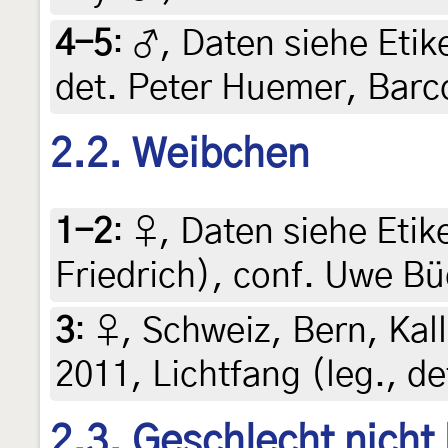
4-5
:
♂, Daten siehe Etike
det. Peter Huemer, Bar
2.2. Weibchen
1-2
:
♀, Daten siehe Etiket
Friedrich), conf. Uwe B
3
:
♀, Schweiz, Bern, Kal
2011, Lichtfang (leg., de
2.3. Geschlecht nicht