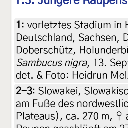
1.3. Jüngere Raupens
1
:
vorletztes Stadium in
Deutschland, Sachsen, 
Doberschütz, Holunderb
Sambucus nigra
, 13. Sep
det. & Foto: Heidrun Mel
2-3
:
Slowakei, Slowakisc
am Fuße des nordwestlic
Plateaus), ca. 270 m, ♀ 