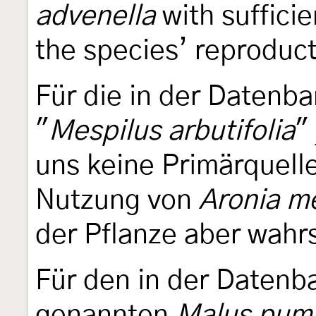
advenella
with suffici
the species’ reproduc
Für die in der Datenb
"
Mespilus arbutifolia
"
uns keine Primärquell
Nutzung von
Aronia m
der Pflanze aber wahrs
Für den in der Daten
genannten
Malus pumi