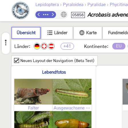
›
›
›
Lepidoptera
Pyraloidea
Pyralidae
Phycitina
Acrobasis advene
05856
Übersicht
Länder
Karte
Fundmeld
+41
EU
Länder:
Kontinente:
Neues Layout der Navigation (Beta Test)
Lebendfotos
Falter
Ausgewachsene Raupe