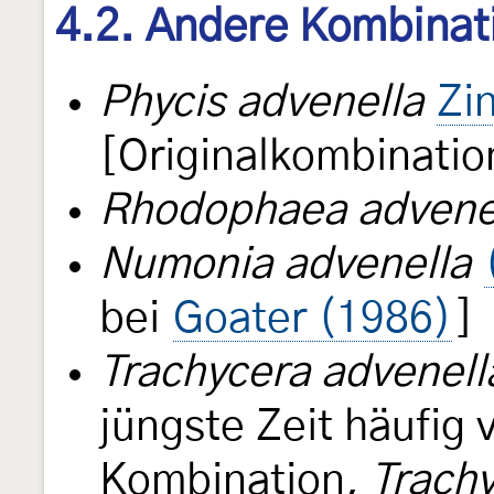
4.2. Andere Kombinat
Phycis advenella
Zi
[Originalkombinatio
Rhodophaea advene
Numonia advenella
bei
Goater (1986)
]
Trachycera advenell
jüngste Zeit häufi
Kombination,
Trach