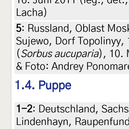
16. Juni 2011 (leg., det.,
Lacha)
5
:
Russland, Oblast Mos
Sujewo, Dorf Topolinyy,
(
Sorbus aucuparia
), 10. 
& Foto: Andrey Ponomar
1.4. Puppe
1-2
:
Deutschland, Sachs
Lindenhayn, Raupenfund