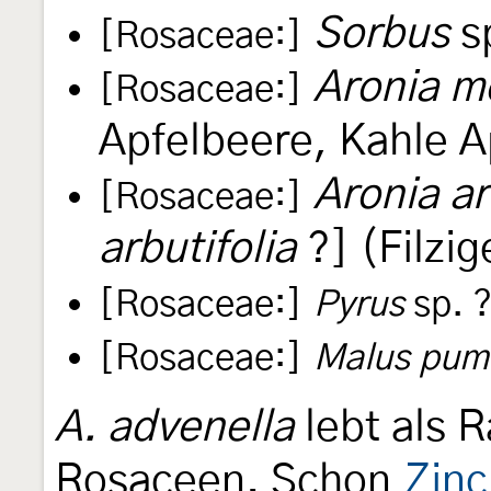
Sorbus
s
[Rosaceae:]
Aronia m
[Rosaceae:]
Apfelbeere, Kahle A
Aronia ar
[Rosaceae:]
arbutifolia
?] (Filzig
[Rosaceae:]
Pyrus
sp. ?
[Rosaceae:]
Malus pum
A. advenella
lebt als 
Rosaceen. Schon
Zinc