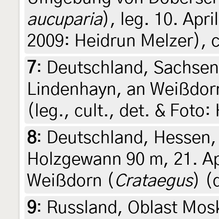
aucuparia
), leg. 10. Apr
2009: Heidrun Melzer), c
7
:
Deutschland, Sachsen,
Lindenhayn, an Weißdor
(leg., cult., det. & Foto
8
:
Deutschland, Hessen,
Holzgewann 90 m, 21. Ap
Weißdorn (
Crataegus
) (
9
:
Russland, Oblast Mos