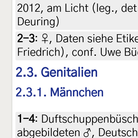
2012, am Licht (leg., de
Deuring)
2-3
:
♀, Daten siehe Etiket
Friedrich), conf. Uwe B
2.3. Genitalien
2.3.1. Männchen
1-4
:
Duftschuppenbüsche
abgebildeten ♂, Deutsc