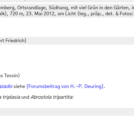
berg, Ortsrandlage, Südhang, mit viel Grün in den Gärten,
k), 720 m, 23. Mai 2012, am Licht (leg., präp., det. & Fotos
rt Friedrich)
ns Tessin)
piadis
siehe
[Forumsbeitrag von H.-P. Deuring]
.
 triplasia
und
Abrostola tripartita
: