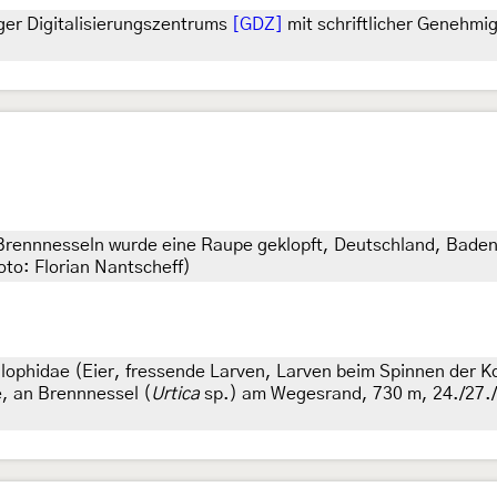
ger Digitalisierungszentrums
[GDZ]
mit schriftlicher Genehmi
en Brennnesseln wurde eine Raupe geklopft, Deutschland, Ba
to: Florian Nantscheff)
lophidae (Eier, fressende Larven, Larven beim Spinnen der K
 an Brennnessel (
Urtica
sp.) am Wegesrand, 730 m, 24./27./29.