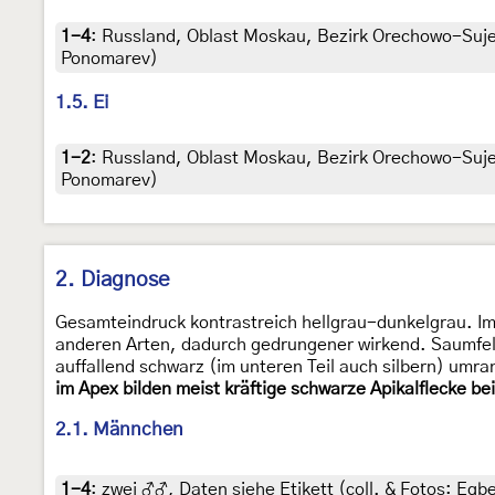
1-4
:
Russland, Oblast Moskau, Bezirk Orechowo-Sujewo,
Ponomarev)
1.5. Ei
1-2
:
Russland, Oblast Moskau, Bezirk Orechowo-Sujewo
Ponomarev)
2. Diagnose
Gesamteindruck kontrastreich hellgrau-dunkelgrau. Im D
anderen Arten, dadurch gedrungener wirkend. Saumfeld h
auffallend schwarz (im unteren Teil auch silbern) umr
im Apex bilden meist kräftige schwarze Apikalflecke bei
2.1. Männchen
1-4
:
zwei ♂♂, Daten siehe Etikett (coll. & Fotos: Egbe