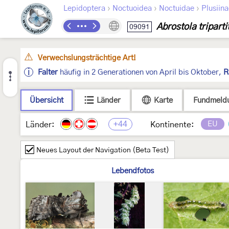
›
›
›
Lepidoptera
Noctuoidea
Noctuidae
Plusiin
Abrostola triparti
09091
Verwechslungsträchtige Art!
Falter
häufig in 2 Generationen von April bis Oktober,
R
Übersicht
Länder
Karte
Fundmeld
+44
EU
Länder:
Kontinente:
Neues Layout der Navigation (Beta Test)
Lebendfotos