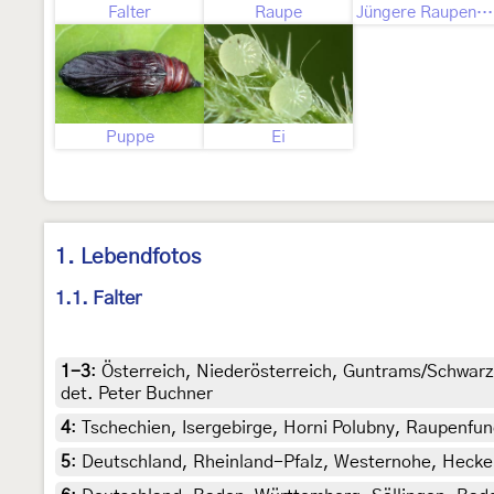
Falter
Raupe
Jüngere Raupenstadien
Puppe
Ei
1. Lebendfotos
1.1. Falter
1-3
:
Österreich, Niederösterreich, Guntrams/Schwarza
det. Peter Buchner
4
:
Tschechien, Isergebirge, Horni Polubny, Raupenfund
5
:
Deutschland, Rheinland-Pfalz, Westernohe, Heckenb