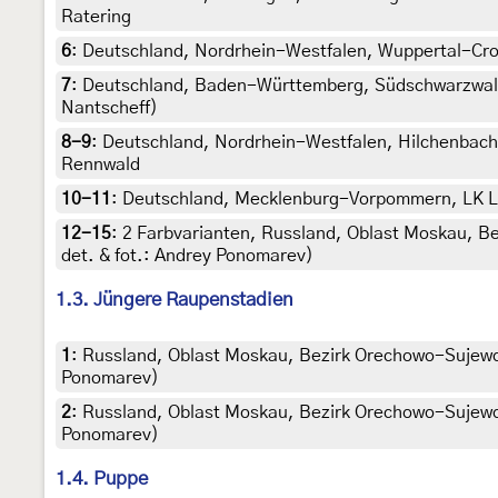
Ratering
6
:
Deutschland, Nordrhein-Westfalen, Wuppertal-Cron
7
:
Deutschland, Baden-Württemberg, Südschwarzwald,
Nantscheff)
8-9
:
Deutschland, Nordrhein-Westfalen, Hilchenbach-
Rennwald
10-11
:
Deutschland, Mecklenburg-Vorpommern, LK Lud
12-15
:
2 Farbvarianten, Russland, Oblast Moskau, Bez
det. & fot.: Andrey Ponomarev)
1.3. Jüngere Raupenstadien
1
:
Russland, Oblast Moskau, Bezirk Orechowo-Sujewo, D
Ponomarev)
2
:
Russland, Oblast Moskau, Bezirk Orechowo-Sujewo, D
Ponomarev)
1.4. Puppe