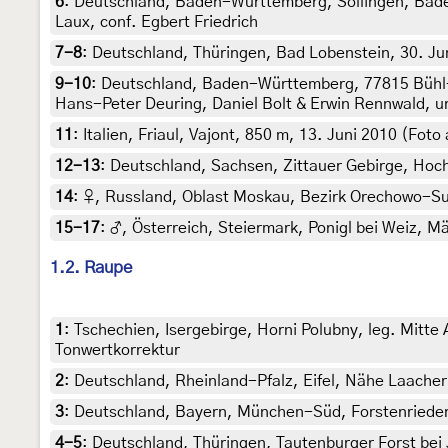
6
:
Deutschland, Baden-Württemberg, Söllingen, Baden
Laux, conf. Egbert Friedrich
7-8
:
Deutschland, Thüringen, Bad Lobenstein, 30. Juni
9-10
:
Deutschland, Baden-Württemberg, 77815 Bühl-Ba
Hans-Peter Deuring, Daniel Bolt & Erwin Rennwald, u
11
:
Italien, Friaul, Vajont, 850 m, 13. Juni 2010 (Fo
12-13
:
Deutschland, Sachsen, Zittauer Gebirge, Hochw
14
:
♀, Russland, Oblast Moskau, Bezirk Orechowo-Suje
15-17
:
♂, Österreich, Steiermark, Ponigl bei Weiz, Mä
1.2. Raupe
1
:
Tschechien, Isergebirge, Horni Polubny, leg. Mitte
Tonwertkorrektur
2
:
Deutschland, Rheinland-Pfalz, Eifel, Nähe Laacher 
3
:
Deutschland, Bayern, München-Süd, Forstenrieder 
4-5
:
Deutschland, Thüringen, Tautenburger Forst bei 