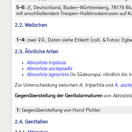
5-6
:
♂, Deutschland, Baden-Württemberg, 78176 Blum
mit anschließendem Trespen-Halbtrockenrasen auf Kal
2.2. Weibchen
1-4
:
zwei ♀♀, Daten siehe Etikett (coll. & Fotos: Egbe
2.3. Ähnliche Arten
Abrostola triplasia
Abrostola asclepiadis
Abrostola agnorista
(in Südeuropa; nördlich bis i
Zur Unterscheidung zwischen
A. tripartita
und
A. ascle
Gegenüberstellung der Genitalarmaturen
von
Abrostola
1
:
Gegenüberstellung von Horst Pichler
2.4. Genitalien