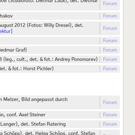
08 (Studiofoto: Dietmar Laux), det. Dietmar
Forum
Zhakov
Forum
gust 2012 (Fotos: Willy Dresel), det.
Forum
ektur]
Forum
riedmar Graf)
Forum
(leg., cult., det. & fot.: Andrey Ponomarev)
Forum
t. & fot.: Horst Pichler)
Forum
un Melzer, Bild angepasst durch
Forum
n, conf. Axel Steiner
Forum
Langer), det. Stefan Ratering
Forum
ga Schöps), det. Helga Schöps, conf. Stefan