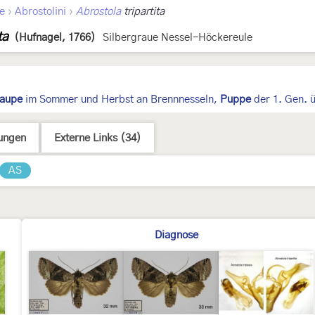
›
›
ae
Abrostolini
Abrostola
tripartita
ta
(Hufnagel, 1766)
Silbergraue Nessel-Höckereule
aupe
im Sommer und Herbst an Brennnesseln,
Puppe
der 1. Gen. ü
ungen
Externe Links (34)
AS
Diagnose