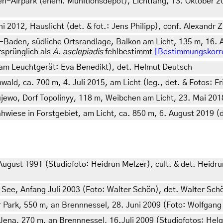
-Airpark (ehem. Munitionsdepot), Lichtfang, 13. Oktober 20
 2012, Hauslicht (det. & fot.: Jens Philipp), conf. Alexandr 
den, südliche Ortsrandlage, Balkon am Licht, 135 m, 16. Au
rsprünglich als
A. asclepiadis
fehlbestimmt
[Bestimmungskorr
to am Leuchtgerät: Eva Benedikt), det. Helmut Deutsch
ald, ca. 700 m, 4. Juli 2015, am Licht (leg., det. & Fotos: F
wo, Dorf Topolinyy, 118 m, Weibchen am Licht, 23. Mai 2018 
hwiese in Forstgebiet, am Licht, ca. 850 m, 6. August 2019 (de
 August 1991 (Studiofoto: Heidrun Melzer), cult. & det. Heidr
See, Anfang Juli 2003 (Foto: Walter Schön), det. Walter Schö
Park, 550 m, an Brennnessel, 28. Juni 2009 (Foto: Wolfgang 
Jena, 270 m, an Brennnessel, 16.Juli 2009 (Studiofotos: Hel