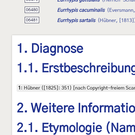
Eurrhypis cacuminalis
(Eversmann,
06480
Eurrhypis sartalis
(Hübner, [1813]
06481
1. Diagnose
1.1. Erstbeschreibun
1
:
Hübner ([1825]: 351) [nach Copyright-freiem Scan
2. Weitere Informati
2.1. Etymologie (Nam