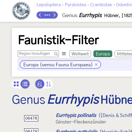
›
›
›
Lepidoptera
Pyraloidea
Crambidae
Odontii
Genus
Eurrhypis
Hübner, [182
Faunistik-Filter
Weltweit
Europa
Mittele
Europa (sensu Fauna Europaea)
Genus
Eurrhypis
Hübne
Eurrhypis pollinalis
([Denis & Schif
06478
Ginster-Fleckenzünsler
Eurrhypis guttulalis
(Herrich-Schäf
06479