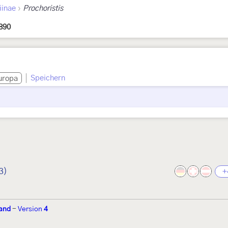
›
iinae
Prochoristis
890
Speichern
uropa
3)
+
and
-
Version
4