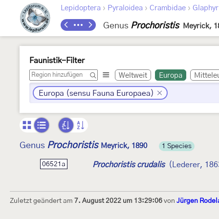
›
›
›
Lepidoptera
Pyraloidea
Crambidae
Glaphyr
Genus
Prochoristis
Meyrick, 1
Faunistik-Filter
Weltweit
Europa
Mittele
Europa (sensu Fauna Europaea)
Prochoristis
Genus
Meyrick, 1890
1 Species
Prochoristis crudalis
(Lederer, 186
06521a
Zuletzt geändert am
7. August 2022 um 13:29:06
von
Jürgen Rodel