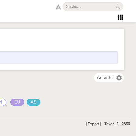
Ansicht
4
EU
AS
[Export]
Taxon ID:
2860