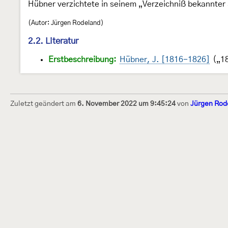
Hübner verzichtete in seinem „Verzeichniß bekannter 
(Autor: Jürgen Rodeland)
2.2. Literatur
Erstbeschreibung:
Hübner, J. [1816-1826]
(„18
Zuletzt geändert am
6. November 2022 um 9:45:24
von
Jürgen Rod
Dieses Internetportal wurde am 16. Septembe
Raupen bestimmen" gegründet und am 23. De
(technische Betreuung) übernommen. Seit 20