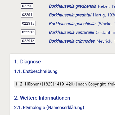
Borkhausenia gredoensis
Rebel, 1
02290
Borkhausenia predotai
Hartig, 193
02291
Borkhausenia gelechiella
(Wocke, 
02291a
Borkhausenia venturellii
Costantini
02291b
Borkhausenia crimnodes
Meyrick, 
02291c
1. Diagnose
1.1. Erstbeschreibung
1-2
:
Hübner ([1825]: 419-420) [nach Copyright-freie
2. Weitere Informationen
2.1. Etymologie (Namenserklärung)