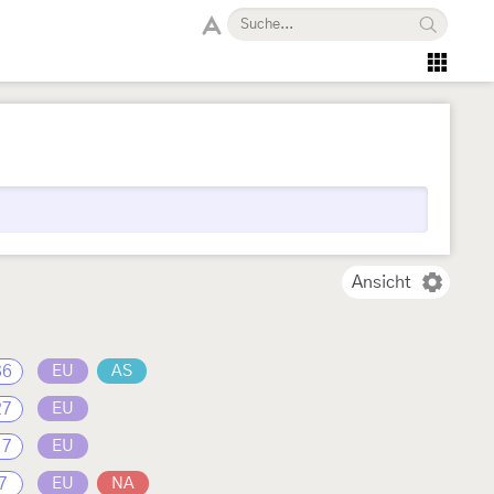
Ansicht
36
EU
AS
27
EU
17
EU
7
EU
NA