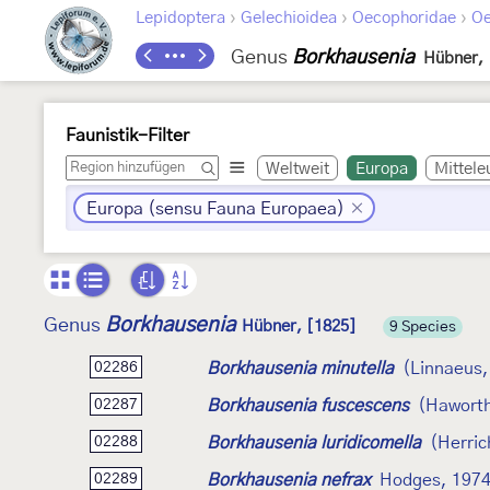
›
›
›
Lepidoptera
Gelechioidea
Oecophoridae
Oe
Genus
Borkhausenia
Hübner, 
Faunistik-Filter
Weltweit
Europa
Mittele
Europa (sensu Fauna Europaea)
Borkhausenia
Genus
Hübner, [1825]
9 Species
Borkhausenia minutella
(Linnaeus,
02286
Borkhausenia fuscescens
(Haworth
02287
Borkhausenia luridicomella
(Herric
02288
Borkhausenia nefrax
Hodges, 197
02289