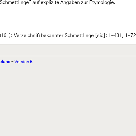
Schmettlinge“ auf explizite Angaben zur Etymologie.
16“): Verzeichniß bekannter Schmettlinge [sic]: 1-431, 1-7
eland
-
Version
5
r 2002 von
Walter Schön
(
www.schmetterling-raupe.de
) als "Forum Sc
zember 2004 von
Erwin Rennwald
(fachliche Supervision) und
Jürgen R
06 wird es vom gemeinnützigen
Lepiforum e.V.
getragen.