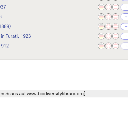
937
+
6
+
1889)
+
 in Turati, 1923
+
1912
+
n Scans auf www.biodiversitylibrary.org]