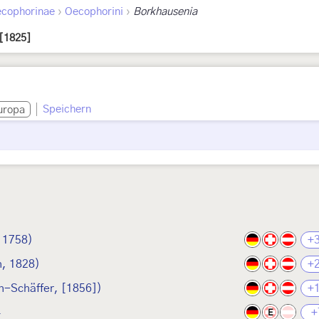
›
›
cophorinae
Oecophorini
Borkhausenia
[1825]
Speichern
uropa
 1758)
+
, 1828)
+
h-Schäffer, [1856])
+
4
+
E