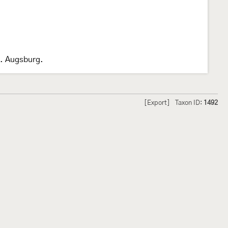
2. Augsburg.
[Export]
Taxon ID:
1492
hmetterlinge und
Lepiforum e.V.
odeland
Impressum