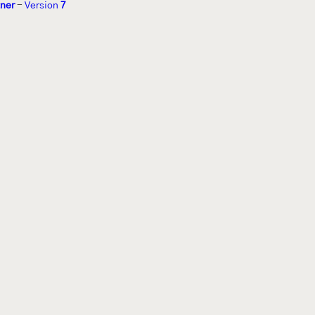
tner
-
Version
7