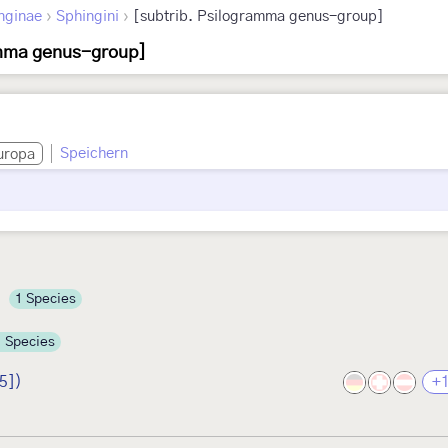
›
›
nginae
Sphingini
[subtrib. Psilogramma genus-group]
amma genus-group]
Speichern
uropa
1 Species
1 Species
5])
+