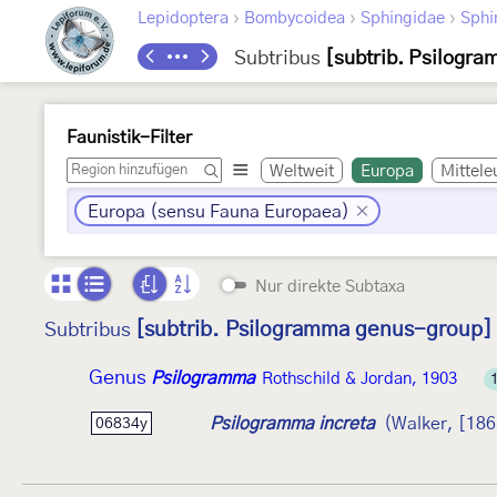
›
›
›
Lepidoptera
Bombycoidea
Sphingidae
Sphi
Subtribus
[subtrib. Psilogr
Faunistik-Filter
Weltweit
Europa
Mittele
Europa (sensu Fauna Europaea)
Nur direkte Subtaxa
[subtrib. Psilogramma genus-group]
Subtribus
Genus
Psilogramma
Rothschild & Jordan, 1903
Psilogramma increta
(Walker, [186
06834y