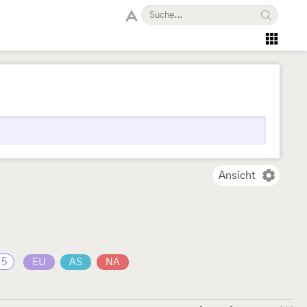
Ansicht
15
EU
AS
NA