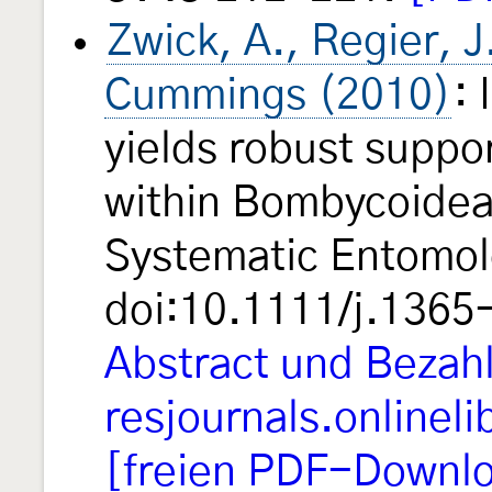
Zwick, A., Regier, J
Cummings (2010)
:
yields robust suppor
within Bombycoidea
Systematic Entomo
doi:10.1111/j.136
Abstract und Bezah
resjournals.onlineli
[freien PDF-Downlo