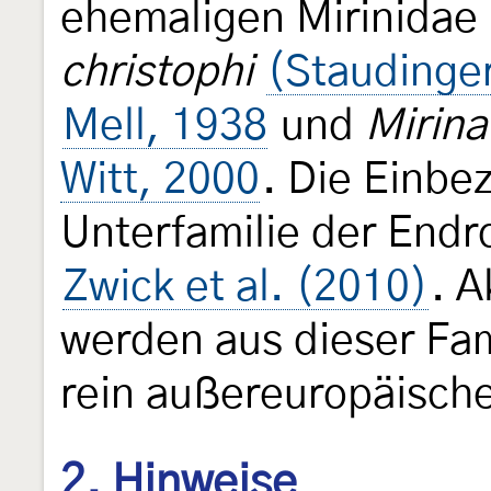
ehemaligen Mirinidae 
christophi
(Staudinge
Mell, 1938
und
Mirina
Witt, 2000
. Die Einbe
Unterfamilie der Endr
Zwick et al. (2010)
. A
werden aus dieser Fami
rein außereuropäisch
2. Hinweise