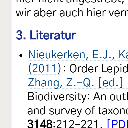
wir aber auch hier ve
3. Literatur
Nieukerken, E.J., Kai
(2011)
: Order Lepi
Zhang, Z.-Q. [ed.]
Biodiversity: An outl
and survey of taxo
3148
:212–221.
[PDF