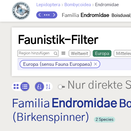
›
›
Lepidoptera
Bombycoidea
Endromidae
Familia
Endromidae
Boisduval
Faunistik-Filter
Weltweit
Europa
Mittele
Europa (sensu Fauna Europaea)
Nur direkte 
Familia
Endromidae
Bo
(Birkenspinner)
2 Species