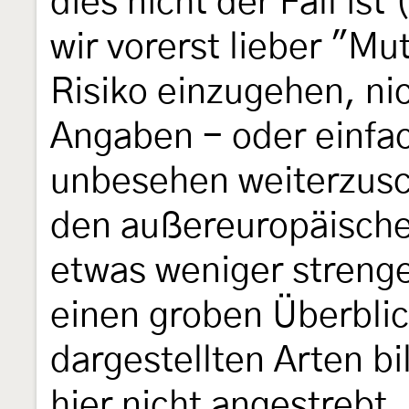
dies nicht der Fall is
wir vorerst lieber "Mu
Risiko einzugehen, ni
Angaben - oder einfa
unbesehen weiterzusc
den außereuropäische
etwas weniger strenge
einen groben Überbli
dargestellten Arten bi
hier nicht angestrebt