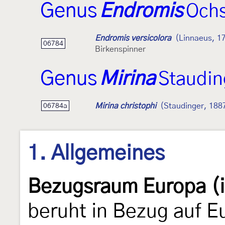
Genus
Endromis
Ochs
Endromis versicolora
(Linnaeus, 1
06784
Birkenspinner
Genus
Mirina
Staudin
Mirina christophi
(Staudinger, 188
06784a
1. Allgemeines
Bezugsraum Europa (i
beruht in Bezug auf E