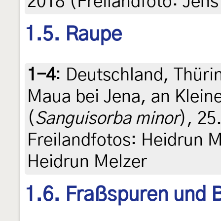
2018 (Freilandfoto: Jens
1.5. Raupe
1-4
:
Deutschland, Thür
Maua bei Jena, an Klei
(
Sanguisorba minor
), 25
Freilandfotos: Heidrun Me
Heidrun Melzer
1.6. Fraßspuren und B