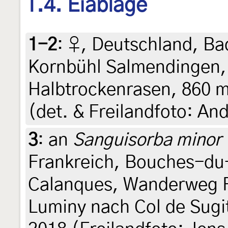
1.4. Eiablage
1-2
:
♀, Deutschland, B
Kornbühl Salmendingen,
Halbtrockenrasen, 860 m
(det. & Freilandfoto: An
3
:
an
Sanguisorba minor
Frankreich, Bouches-du
Calanques, Wanderweg F
Luminy nach Col de Sugit