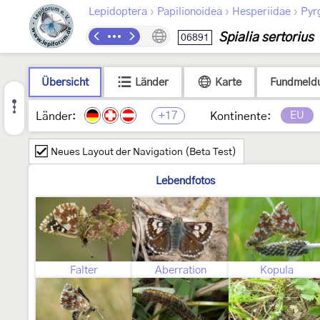
›
›
›
Lepidoptera
Papilionoidea
Hesperiidae
Pyr
Spialia sertorius
06891
Übersicht
Länder
Karte
Fundmeld
+17
EU
Länder:
Kontinente:
Neues Layout der Navigation (Beta Test)
Lebendfotos
Falter
Aberration
Kopula