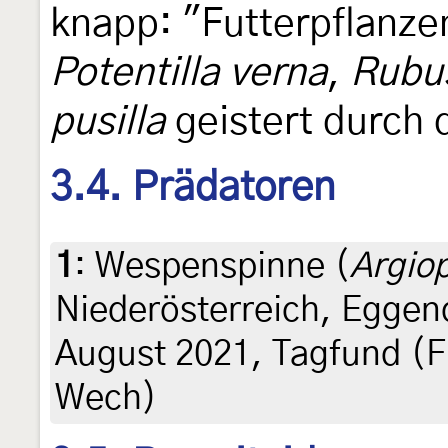
knapp: "Futterpflanzen
Potentilla verna
,
Rubu
pusilla
geistert durch d
3.4. Prädatoren
1
:
Wespenspinne (
Argiop
Niederösterreich, Eggend
August 2021, Tagfund (Fr
Wech)