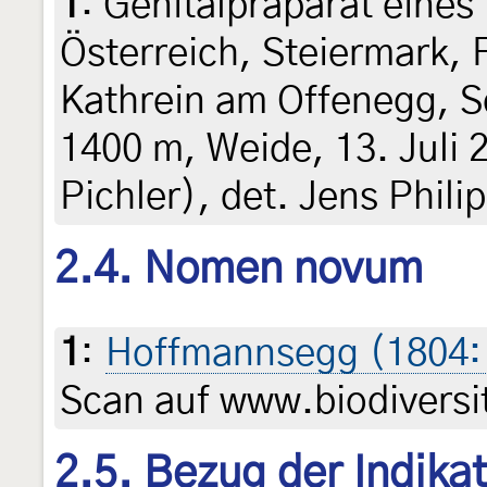
1
:
Genitalpräparat eines
Österreich, Steiermark, 
Kathrein am Offenegg, 
1400 m, Weide, 13. Juli 
Pichler), det. Jens Phili
2.4. Nomen novum
1
:
Hoffmannsegg (1804:
Scan auf www.biodiversit
2.5. Bezug der Indika