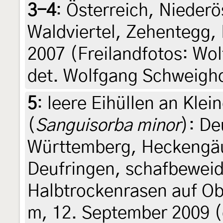
3-4
:
Österreich, Niederös
Waldviertel, Zehentegg,
2007 (Freilandfotos: Wo
det. Wolfgang Schweigh
5
:
leere Eihüllen an Kle
(
Sanguisorba minor
): D
Württemberg, Heckengä
Deufringen, schafbeweid
Halbtrockenrasen auf O
m, 12. September 2009 (d