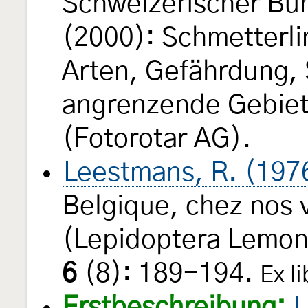
Schweizerischer Bun
(2000): Schmetterl
Arten, Gefährdung,
angrenzende Gebiet
(Fotorotar AG).
Leestmans, R. (197
Belgique, chez nos v
(Lepidoptera Lemon
6
(8): 189-194.
Ex l
Erstbeschreibung:
L