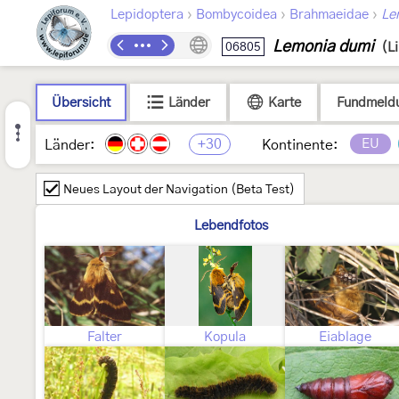
›
›
›
Lepidoptera
Bombycoidea
Brahmaeidae
Le
Lemonia dumi
06805
(L
Übersicht
Länder
Karte
Fundmeld
+30
EU
Länder:
Kontinente:
Neues Layout der Navigation (Beta Test)
Lebendfotos
Falter
Kopula
Eiablage