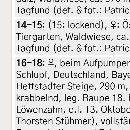
Tagfund (det. & fot.: Patric
14-15
: (15:
lockend
),
♀: Ö
Tiergarten, Waldwiese, ca.
Tagfund (det. & fot.: Patric
16-18
:
♀, beim Aufpumpen 
Schlupf, Deutschland, Baye
Hettstadter Steige, 290 m,
krabbelnd, leg. Raupe 18. 
Löwenzahn, e.l. 13. Oktober
Thorsten Stühmer), vollstä