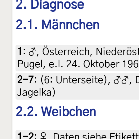
2. Diagnose
2.1. Männchen
1
:
♂, Österreich, Niederöst
Pugel, e.l. 24. Oktober 1969
2-7
: (6:
Unterseite
),
♂♂, D
Jagelka)
2.2. Weibchen
1-2
:
♀, Daten siehe Etikett