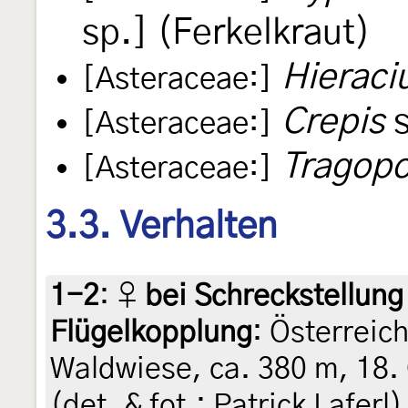
sp.] (Ferkelkraut)
Hierac
[Asteraceae:]
Crepis
s
[Asteraceae:]
Tragop
[Asteraceae:]
3.3. Verhalten
1-2
:
♀
bei Schreckstellung
Flügelkopplung
: Österreic
Waldwiese, ca. 380 m, 18.
(det. & fot.: Patrick Laferl)