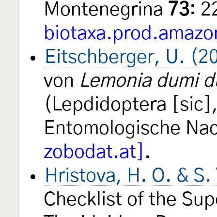
Montenegrina
73
: 
biotaxa.prod.amazo
Eitschberger, U. (2
von
Lemonia dumi d
(Lepdidoptera [sic
Entomologische Na
zobodat.at]
.
Hristova, H. O. & S
Checklist of the Su