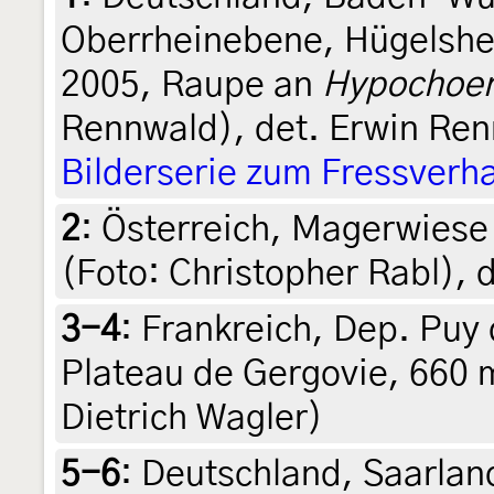
Oberrheinebene, Hügelshe
2005, Raupe an
Hypochoer
Rennwald), det. Erwin Re
Bilderserie zum Fressverh
2
:
Österreich, Magerwiese 
(Foto: Christopher Rabl), 
3-4
:
Frankreich, Dep. Pu
Plateau de Gergovie, 660 m
Dietrich Wagler)
5-6
:
Deutschland, Saarlan