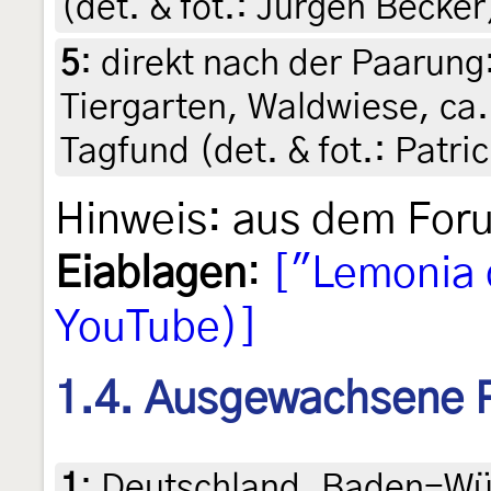
(det. & fot.: Jürgen Becker
5
:
direkt nach der Paarung:
Tiergarten, Waldwiese, ca.
Tagfund (det. & fot.: Patric
Hinweis: aus dem Forum
Eiablagen
:
["Lemonia 
YouTube)]
1.4. Ausgewachsene 
1
:
Deutschland, Baden-Wü