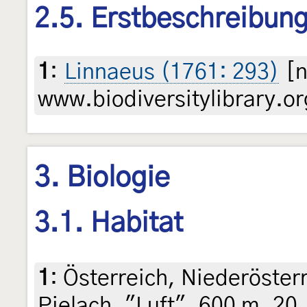
2.5. Erstbeschreibun
1
:
Linnaeus (1761: 293)
[n
www.biodiversitylibrary.or
3. Biologie
3.1. Habitat
1
:
Österreich, Niederösterr
Pielach, "Luft", 600 m, 20.