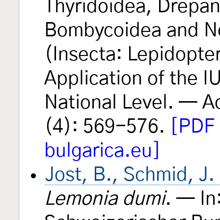
Thyridoidea, Drepa
Bombycoidea and No
(Insecta: Lepidopter
Application of the I
National Level. — A
(4): 569-576.
[PDF 
bulgarica.eu]
Jost, B., Schmid, J
Lemonia dumi
. — In