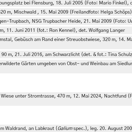
gsplatz bei Flensburg, 18. Juli 2005 (Foto: Mario Finkel), d
20 m, Mischwald , 15. Mai 2009 (Freilandfoto: Helga Schöps)
gen-Trupbach, NSG Trupbacher Heide, 21. Mai 2009 (Foto: Uw
, 11. Juni 2011 (fot.: Ron Kennel), det. Wolfgang Langer
tal, Gebüsch am Rand einer Streuobstwiese, 320 m, 14. Mai
0 m, 21. Juli 2016, am Schwarzlicht (det. & fot.: Tina Schul
verwilderte Gärten umgeben von Obst- und Weinbau am Siedlu
iese unter Stromtrasse, 470 m, 12. Mai 2024, Nachtfund (Fo
am Waldrand, an Labkraut (
Galium
spec.), leg. 20. August 20