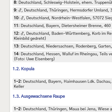
8
:
Deutschland, Schleswig-Holstein, ehem. Truppenübun
9
:
♂, Deutschland, Thüringen, Hermsdorfer Umland, 3
10
:
♂, Deutschland, Nordrhein-Westfalen, 57072 Sie
11
:
Deutschland, Bayern, Dietersheimer Brenne, 460 m
12
:
♂, Deutschland, Baden-Württemberg, Korb im Rems
Kleinbild gedreht)
13
:
Deutschland, Niedersachsen, Rodenberg, Garten, 9
14
:
Deutschland, Hessen, Walluf im Rheingau, Teils 
(Foto: Uwe Eisenberg)
1.2. Kopula
1-2
:
Deutschland, Bayern, Haimhausen Ldk. Dachau, W
Keller
1.3. Ausgewachsene Raupe
1-2
:
Deutschland, Thüringen, Maua bei Jena, Wiese 