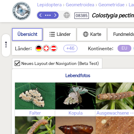
›
›
›
Lepidoptera
Geometroidea
Geometridae
La
Colostygia pectin
08385
Übersicht
Länder
Karte
Fundmeld
+46
EU
Länder:
Kontinente:
Neues Layout der Navigation (Beta Test)
Lebendfotos
Falter
Kopula
Ausgewachsene Ra