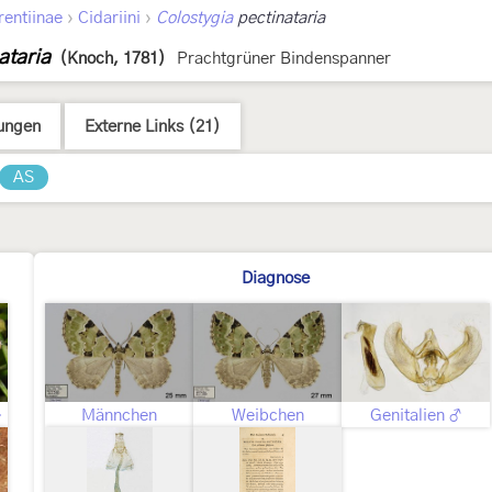
›
›
rentiinae
Cidariini
Colostygia
pectinataria
ataria
(Knoch, 1781)
Prachtgrüner Bindenspanner
ungen
Externe Links (21)
AS
Diagnose
upe
Männchen
Weibchen
Genitalien ♂