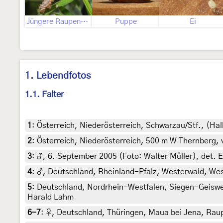
Jüngere Raupenstadien
Puppe
Ei
1. Lebendfotos
1.1. Falter
1
:
Österreich, Niederösterreich, Schwarzau/Stf., (H
2
:
Österreich, Niederösterreich, 500 m W Thernberg,
3
:
♂, 6. September 2005 (Foto: Walter Müller), det. E
4
:
♂, Deutschland, Rheinland-Pfalz, Westerwald, West
5
:
Deutschland, Nordrhein-Westfalen, Siegen-Geiswei
Harald Lahm
6-7
:
♀, Deutschland, Thüringen, Maua bei Jena, Raupe