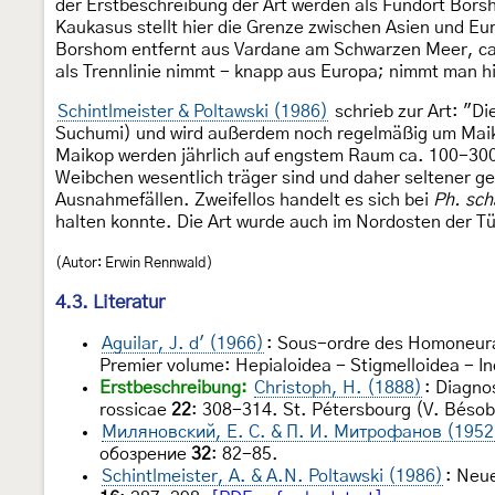
der Erstbeschreibung der Art werden als Fundort Bors
Kaukasus stellt hier die Grenze zwischen Asien und Eu
Borshom entfernt aus Vardane am Schwarzen Meer, c
als Trennlinie nimmt - knapp aus Europa; nimmt man hi
Schintlmeister & Poltawski (1986)
schrieb zur Art: "Di
Suchumi) und wird außerdem noch regelmäßig um Maikop 
Maikop werden jährlich auf engstem Raum ca. 100-300
Weibchen wesentlich träger sind und daher seltener g
Ausnahmefällen. Zweifellos handelt es sich bei
Ph. sch
halten konnte. Die Art wurde auch im Nordosten der T
(Autor: Erwin Rennwald)
4.3. Literatur
Aguilar, J. d' (1966)
: Sous-ordre des Homoneura
Premier volume: Hepialoidea - Stigmelloidea - In
Erstbeschreibung:
Christoph, H. (1888)
: Diagno
rossicae
22
: 308-314. St. Pétersbourg (V. Bésob
Миляновский, Е. С. & П. И. Митрофанов (1952
обозрение
32
: 82-85.
Schintlmeister, A. & A.N. Poltawski (1986)
: Neu