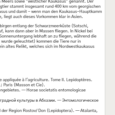
n Meers sowie "westlicher Kaukasus" genannt. Der
elegtier stammt insgesamt rund 400 km vom georgischen
ukasus und damit - wenn man den Kaukasus-Hauptkamm
, liegt auch dieses Vorkommen klar in Asien.
rgebirgen entlang der Schwarzmeerküste (Sotschi,
, kann dann aber in Massen fliegen. In Nickel bei
onnenuntergang lebhaft an zu fliegen, während die
 wurde geleuchtet) kommen die Tiere nur in
ein altes Relikt, welches sich im Nordwestkaukasus
 appliquée à l'agriculture. Tome II. Lepidoptères.
.; Paris (Masson et Cie).
engebietes. — Horae societatis entomologicae
оградной культуры в Абхазии. — Энтомологическое
 der Region Rostov/ Don (Lepidoptera). — Atalanta,