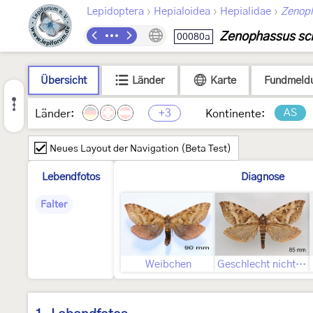
›
›
›
Lepidoptera
Hepialoidea
Hepialidae
Zenop
Zenophassus sc
00080a
Übersicht
Länder
Karte
Fundmeld
+3
AS
Länder:
Kontinente:
Neues Layout der Navigation (Beta Test)
Lebendfotos
Diagnose
Falter
Weibchen
Geschlecht nicht bestimmt