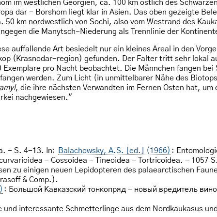
hom im westlichen Georgien, ca. 100 km östlich des Schwarze
ropa dar - Borshom liegt klar in Asien. Das oben gezeigte B
a. 50 km nordwestlich von Sochi, also vom Westrand des Ka
ngegen die Manytsch-Niederung als Trennlinie der Kontinente
ese auffallende Art besiedelt nur ein kleines Areal in den Vo
(Krasnodar-region) gefunden. Der Falter tritt sehr lokal auf
 Exemplare pro Nacht beobachtet. Die Männchen fangen bei S
efangen werden. Zum Licht (in unmittelbarer Nähe des Biotops
amyl
, die ihre nächsten Verwandten im Fernen Osten hat, um 
ürkei nachgewiesen."
. - S. 4-13. In:
Balachowsky, A.S. [ed.] (1966)
: Entomologie
curvarioidea - Cossoidea - Tineoidea - Tortricoidea. - 1057 S
sen zu einigen neuen Lepidopteren des palaearctischen Faun
rasoff & Comp.).
)
: Большой Кавказский тонкопряд - новый вредитель вин
e und interessante Schmetterlinge aus dem Nordkaukasus und