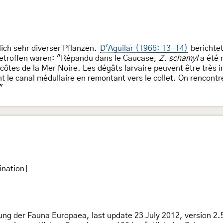
lich sehr diverser Pflanzen.
D'Aguilar (1966: 13-14)
berichte
etroffen waren: "Répandu dans le Caucase,
Z. schamyl
a été 
les côtes de la Mer Noire. Les dégâts larvaire peuvent être très
nt le canal médullaire en remontant vers le collet. On rencontr
"
ination]
ng der Fauna Europaea, last update 23 July 2012, version 2.5 