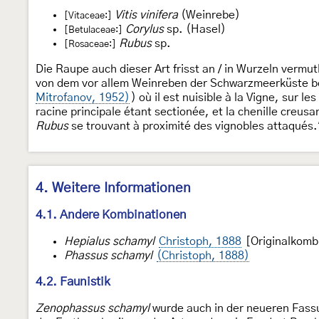
Vitis vinifera
(Weinrebe)
[Vitaceae:]
Corylus
sp. (Hasel)
[Betulaceae:]
Rubus
sp.
[Rosaceae:]
Die Raupe auch dieser Art frisst an / in Wurzeln vermut
von dem vor allem Weinreben der Schwarzmeerküste b
Mitrofanov, 1952)
) où il est nuisible à la Vigne, sur 
racine principale étant sectionée, et la chenille creusa
Rubus
se trouvant à proximité des vignobles attaqués.
4. Weitere Informationen
4.1. Andere Kombinationen
Hepialus schamyl
Christoph, 1888
[Originalkomb
Phassus schamyl
(Christoph, 1888)
4.2. Faunistik
Zenophassus schamyl
wurde auch in der neueren Fassu