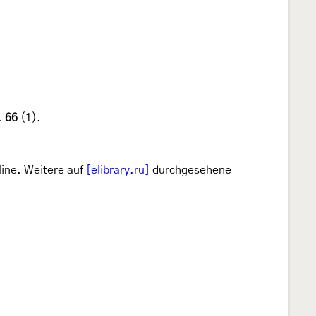
.
66
(1).
line. Weitere auf
[elibrary.ru]
durchgesehene