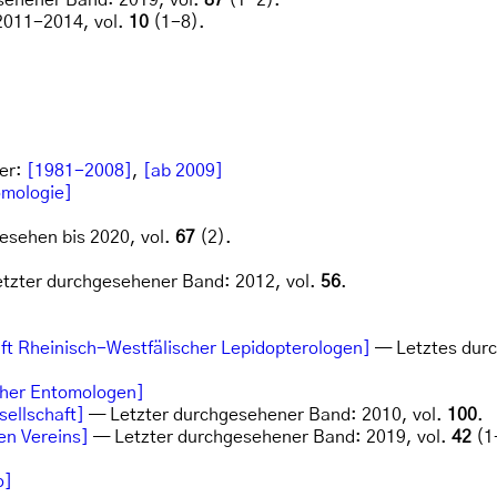
sehener Band: 2019, vol.
87
(1-2).
2011-2014, vol.
10
(1-8).
ser:
[1981-2008]
,
[ab 2009]
omologie]
sehen bis 2020, vol.
67
(2).
tzter durchgesehener Band: 2012, vol.
56
.
ft Rheinisch-Westfälischer Lepidopterologen]
— Letztes durc
scher Entomologen]
ellschaft]
— Letzter durchgesehener Band: 2010, vol.
100
.
en Vereins]
— Letzter durchgesehener Band: 2019, vol.
42
(1
]
o]