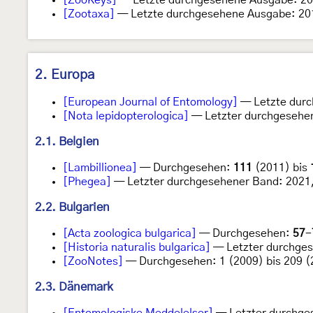
[ZooKeys]
— Letzte durchgesehene Ausgabe: 20
[Zootaxa]
— Letzte durchgesehene Ausgabe: 20
2. Europa
[European Journal of Entomology]
— Letzte durc
[Nota lepidopterologica]
— Letzter durchgesehen
2.1. Belgien
[Lambillionea]
— Durchgesehen:
111
(2011) bis
[Phegea]
— Letzter durchgesehener Band: 2021,
2.2. Bulgarien
[Acta zoologica bulgarica]
— Durchgesehen:
57
-
[Historia naturalis bulgarica]
— Letzter durchges
[ZooNotes]
— Durchgesehen: 1 (2009) bis 209 (
2.3. Dänemark