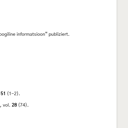
oogiline informatsioon“ publiziert.
.
51
(1-2).
, vol.
28
(74).