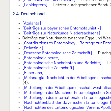
[Entomologiske Meddelelser]
— Letzter durchge
[Lepidoptera]
— Letzter durchgesehener Band: 
2.4. Deutschland
[Atalanta]
[Beiträge zur bayerischen Entomofaunistik]
[Beiträge zur Naturkunde Niedersachsens]
Beiträge zur Naturkunde zwischen Egge und We
[Contributions to Entomology - Beiträge zur Ent
[Delattinia]
[Deutsche Entomologische Zeitschrift]
— Durchge
[Entomologie heute]
[Entomologische Nachrichten und Berichte]
— Le
[Entomologische Zeitschrift]
[Esperiana]
[Melanargia. Nachrichten der Arbeitsgemeinscha
(4).
[Mitteilungen der Arbeitsgemeinschaft westfäli
[Mitteilungen der Münchner Entomologischen Ges
[Mitteilungen des internationalen Entomologisch
[Nachrichtenblatt der Bayerischen Entomologen
[Nachrichten des Entomologischen Vereins Apoll