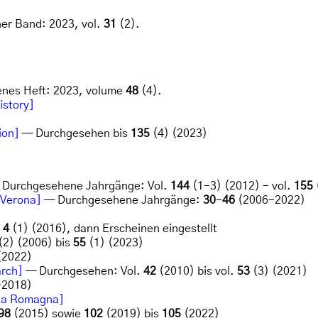
er Band: 2023, vol.
31
(2).
nes Heft: 2023, volume
48
(4).
istory]
ion]
— Durchgesehen bis
135
(4) (2023)
Durchgesehene Jahrgänge: Vol.
144
(1-3) (2012) - vol.
155
i Verona]
— Durchgesehene Jahrgänge:
30
-
46
(2006-2022)
s
4
(1) (2016), dann Erscheinen eingestellt
(2) (2006) bis
55
(1) (2023)
2022)
arch]
— Durchgesehen: Vol.
42
(2010) bis vol.
53
(3) (2021)
2018)
ella Romagna]
98
(2015) sowie
102
(2019) bis
105
(2022)