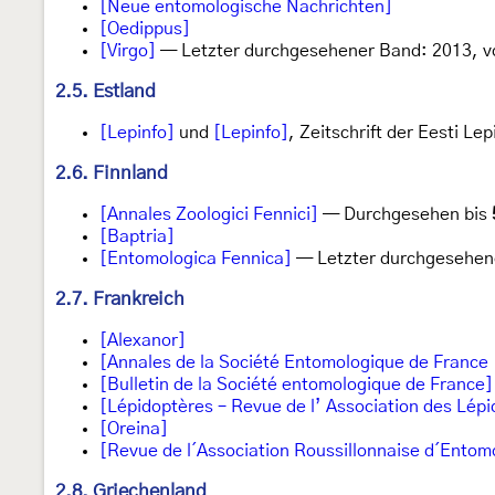
[Neue entomologische Nachrichten]
[Oedippus]
[Virgo]
— Letzter durchgesehener Band: 2013, v
2.5. Estland
[Lepinfo]
und
[Lepinfo]
, Zeitschrift der Eesti Le
2.6. Finnland
[Annales Zoologici Fennici]
— Durchgesehen bis
[Baptria]
[Entomologica Fennica]
— Letzter durchgesehene
2.7. Frankreich
[Alexanor]
[Annales de la Société Entomologique de France 
[Bulletin de la Société entomologique de France]
[Lépidoptères – Revue de l’ Association des Lépi
[Oreina]
[Revue de l´Association Roussillonnaise d´Entom
2.8. Griechenland