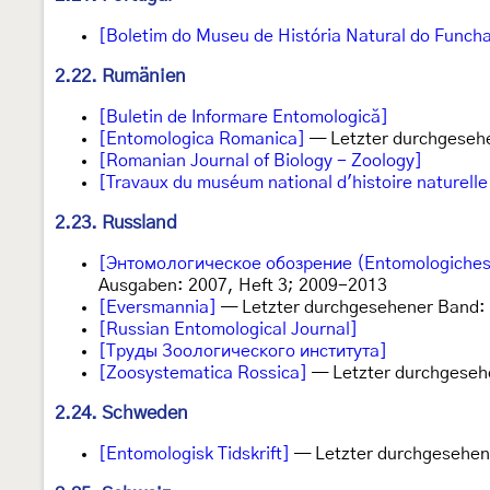
[Boletim do Museu de História Natural do Funcha
2.22. Rumänien
[Buletin de Informare Entomologică]
[Entomologica Romanica]
— Letzter durchgesehe
[Romanian Journal of Biology - Zoology]
[Travaux du muséum national d'histoire naturelle
2.23. Russland
[Энтомологическое обозрение (Entomologiches
Ausgaben: 2007, Heft 3; 2009-2013
[Eversmannia]
— Letzter durchgesehener Band: 
[Russian Entomological Journal]
[Труды Зоологического института]
[Zoosystematica Rossica]
— Letzter durchgeseh
2.24. Schweden
[Entomologisk Tidskrift]
— Letzter durchgesehen