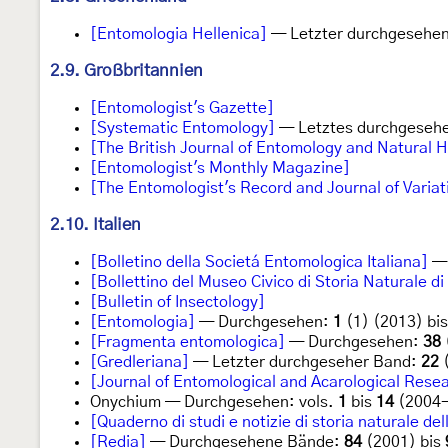
[Entomologia Hellenica]
— Letzter durchgesehen
2.9. Großbritannien
[Entomologist's Gazette]
[Systematic Entomology]
— Letztes durchgesehe
[The British Journal of Entomology and Natural H
[Entomologist's Monthly Magazine]
[The Entomologist's Record and Journal of Variat
2.10. Italien
[Bolletino della Societá Entomologica Italiana]
— 
[Bollettino del Museo Civico di Storia Naturale d
[Bulletin of Insectology]
[Entomologia]
— Durchgesehen:
1
(1) (2013) bi
[Fragmenta entomologica]
— Durchgesehen:
38
[Gredleriana]
— Letzter durchgeseher Band:
22
(
[Journal of Entomological and Acarological Rese
Onychium — Durchgesehen: vols.
1
bis
14
(2004-
[Quaderno di studi e notizie di storia naturale d
[Redia]
— Durchgesehene Bände:
84
(2001) bis