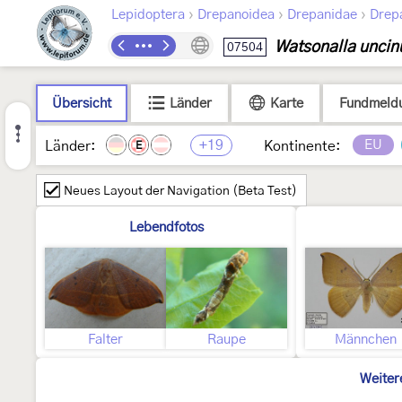
›
›
›
Lepidoptera
Drepanoidea
Drepanidae
Drep
Watsonalla uncin
07504
Übersicht
Länder
Karte
Fundmeld
+19
EU
Länder:
Kontinente:
E
Neues Layout der Navigation (Beta Test)
Lebendfotos
Falter
Raupe
Männchen
Weiter