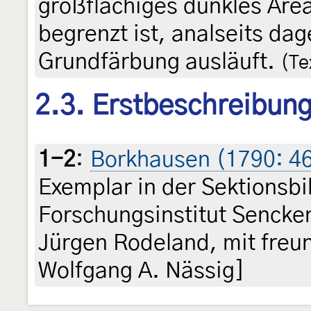
großflächiges dunkles Area
begrenzt ist, analseits dag
Grundfärbung ausläuft.
(Te
2.3. Erstbeschreibun
1-2
:
Borkhausen (1790: 4
Exemplar in der Sektionsbi
Forschungsinstitut Sencke
Jürgen Rodeland, mit freu
Wolfgang A. Nässig]