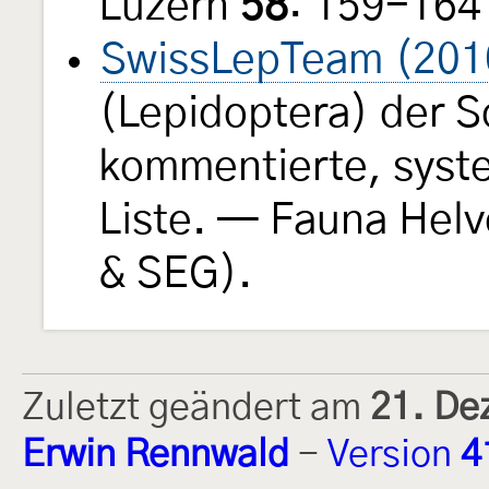
Luzern
58
: 159-16
SwissLepTeam (201
(Lepidoptera) der S
kommentierte, syst
Liste. — Fauna Helv
& SEG).
Zuletzt geändert am
21. De
Erwin Rennwald
-
Version
4