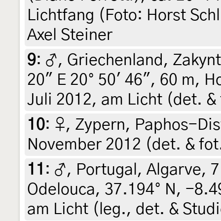
Lichtfang (Foto: Horst Schl
Axel Steiner
9
:
♂, Griechenland, Zakynt
20" E 20° 50' 46", 60 m, H
Juli 2012, am Licht (det. &
10
:
♀, Zypern, Paphos-Dist
November 2012 (det. & fot.
11
:
♂, Portugal, Algarve, 
Odelouca, 37.194° N, -8.49
am Licht (leg., det. & Stud