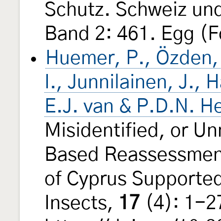
Schutz. Schweiz un
Band 2: 461. Egg (F
Huemer, P., Özden, 
I., Junnilainen, J.,
E.J. van & P.D.N. H
Misidentified, or 
Based Reassessment
of Cyprus Supporte
Insects,
17
(4): 1-2