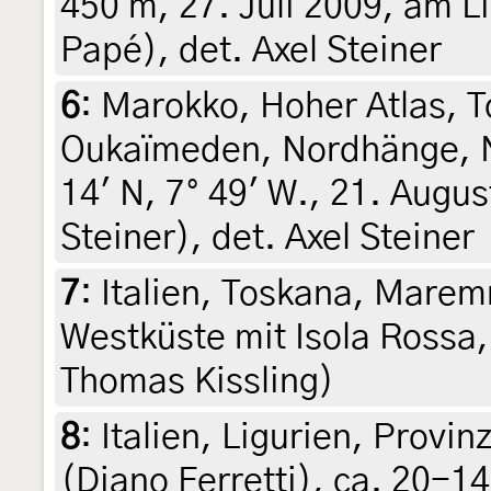
450 m, 27. Juli 2009, am Li
Papé), det. Axel Steiner
6
:
Marokko, Hoher Atlas, T
Oukaïmeden, Nordhänge, N
14' N, 7° 49' W., 21. Augus
Steiner), det. Axel Steiner
7
:
Italien, Toskana, Mare
Westküste mit Isola Rossa, 
Thomas Kissling)
8
:
Italien, Ligurien, Provin
(Diano Ferretti), ca. 20-