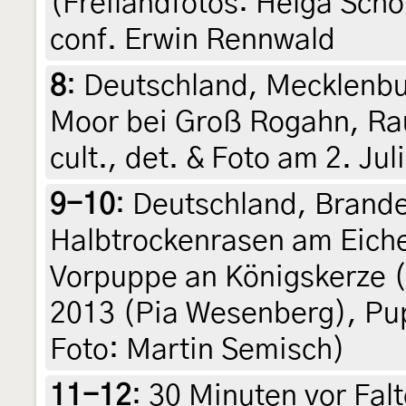
(Freilandfotos: Helga Schö
conf. Erwin Rennwald
8
:
Deutschland, Mecklenb
Moor bei Groß Rogahn, Ra
cult., det. & Foto am 2. Ju
9-10
:
Deutschland, Brand
Halbtrockenrasen am Eiche
Vorpuppe an Königskerze (
2013 (Pia Wesenberg), Pup
Foto: Martin Semisch)
11-12
:
30 Minuten vor Fal