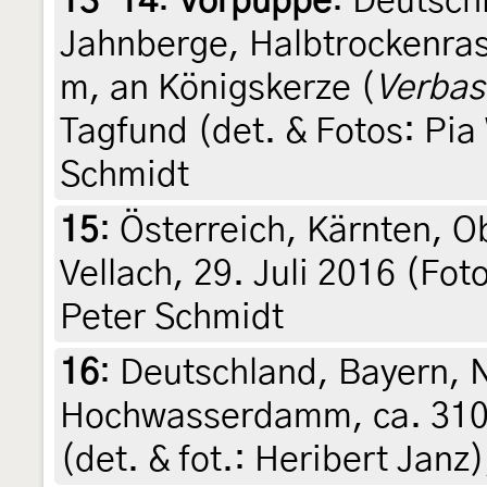
13-14
:
Vorpuppe
: Deutsch
Jahnberge, Halbtrockenra
m, an Königskerze (
Verba
Tagfund (det. & Fotos: Pia
Schmidt
15
:
Österreich, Kärnten, O
Vellach, 29. Juli 2016 (Fot
Peter Schmidt
16
:
Deutschland, Bayern, 
Hochwasserdamm, ca. 310 
(det. & fot.: Heribert Janz