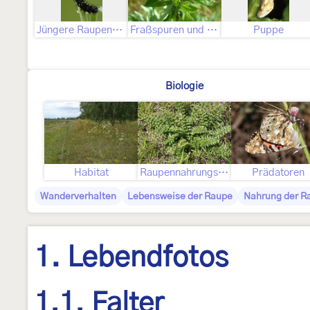
Jüngere Raupenstadien
Fraßspuren und Befallsbild
Puppe
Biologie
Habitat
Raupennahrungspflanzen
Prädatoren
Wanderverhalten
Lebensweise der Raupe
Nahrung der R
1. Lebendfotos
1.1. Falter