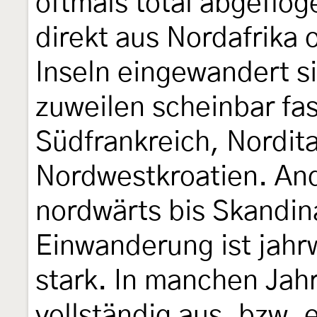
oftmals total abgeflog
direkt aus Nordafrika
Inseln eingewandert s
zuweilen scheinbar fa
Südfrankreich, Nordit
Nordwestkroatien. Ande
nordwärts bis Skandin
Einwanderung ist jahr
stark. In manchen Jahr
vollständig aus, bzw. 