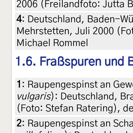
2006 (Freilandfoto: Jutta B
4
:
Deutschland, Baden-Wü
Mehrstetten, Juli 2000 (Fo
Michael Rommel
1.6. Fraßspuren und B
1
:
Raupengespinst an Gewö
vulgaris
): Deutschland, Br
(Foto: Stefan Ratering), de
2
:
Raupengespinst an Scha