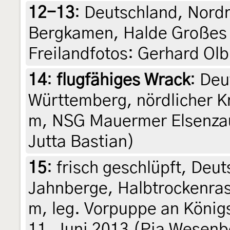
12-13
:
Deutschland, Nord
Bergkamen, Halde Großes H
Freilandfotos: Gerhard Olb
14
:
flugfähiges Wrack
: De
Württemberg, nördlicher K
m, NSG Mauermer Elsenzau
Jutta Bastian)
15
:
frisch geschlüpft, Deu
Jahnberge, Halbtrockenra
m, leg. Vorpuppe an König
11. Juni 2013 (Pia Wesenber