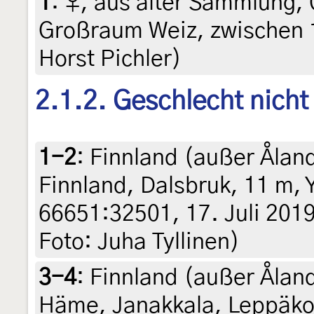
1
:
♀, aus alter Sammlung, 
Großraum Weiz, zwischen 1
Horst Pichler)
2.1.2. Geschlecht nich
1-2
:
Finnland (außer Åland
Finnland, Dalsbruk, 11 m,
66651:32501, 17. Juli 2019,
Foto: Juha Tyllinen)
3-4
:
Finnland (außer Åland
Häme, Janakkala, Leppäkos