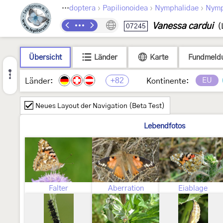
›
›
›
Lepidoptera
Papilionoidea
Nymphalidae
Nymp
Vanessa cardui
07245
(
Übersicht
Länder
Karte
Fundmeld
+82
EU
Länder:
Kontinente:
Neues Layout der Navigation (Beta Test)
Lebendfotos
Falter
Aberration
Eiablage