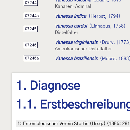
07244
Kanaren-Admiral
Vanessa indica
(Herbst, 1794)
07244a
Vanessa cardui
(Linnaeus, 1758)
07245
Distelfalter
Vanessa virginiensis
(Drury, [1773
07246
Amerikanischer Distelfalter
Vanessa braziliensis
(Moore, 1883
07246a
1. Diagnose
1.1. Erstbeschreibun
1
:
Entomologischer Verein Stettin (Hrsg.) (1856: 281