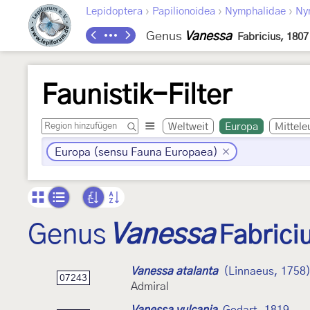
›
›
›
Lepidoptera
Papilionoidea
Nymphalidae
Ny
Genus
Vanessa
Fabricius, 1807
Faunistik-Filter
Weltweit
Europa
Mittele
Europa (sensu Fauna Europaea)
Genus
Vanessa
Fabrici
Vanessa atalanta
(Linnaeus, 1758
07243
Admiral
Vanessa vulcania
Godart, 1819