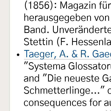
(1856): Magazin fü
herausgegeben von K
Band. Unveränderte
Stettin (F. Hessenl
Taeger, A. & R. Gae
"Systema Glossatoru
and "Die neueste G
Schmetterlinge..." o
consequences for au