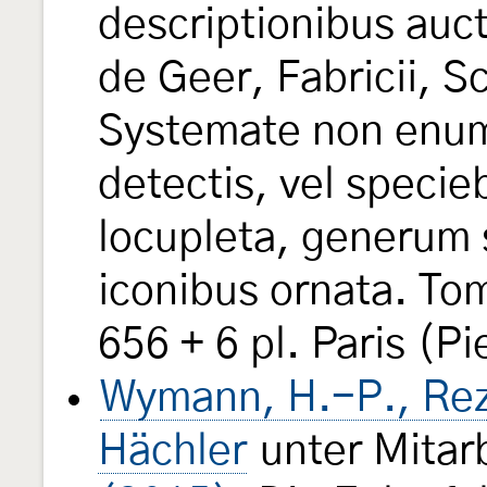
descriptionibus auct
de Geer, Fabricii, S
Systemate non enum
detectis, vel specie
locupleta, generum
iconibus ornata. Tom
656 + 6 pl. Paris (Pi
Wymann, H.-P., Rez
Hächler
unter Mitar