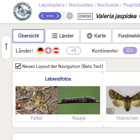
›
›
›
Lepidoptera
Noctuoidea
Noctuidae
Psaphid
Valeria jaspidea
09690
Übersicht
Länder
Karte
Fundmeld
+5
EU
Länder:
Kontinente:
Neues Layout der Navigation (Beta Test)
Lebendfotos
Falter
Raupe
Männchen