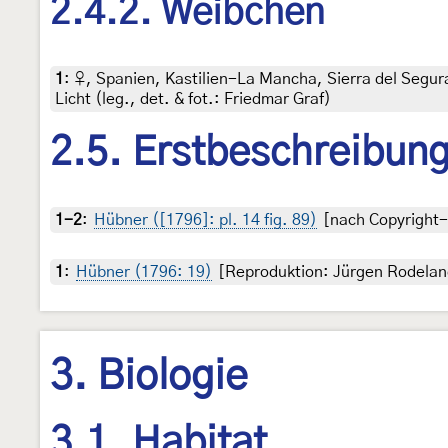
2.4.2. Weibchen
1
:
♀, Spanien, Kastilien-La Mancha, Sierra del Segu
Licht (leg., det. & fot.: Friedmar Graf)
2.5. Erstbeschreibun
1-2
:
Hübner ([1796]: pl. 14 fig. 89)
[nach Copyright-f
1
:
Hübner (1796: 19)
[Reproduktion: Jürgen Rodelan
3. Biologie
3.1. Habitat