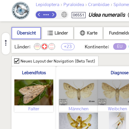
›
›
›
Lepidoptera
Pyraloidea
Crambidae
Spilome
Udea numeralis
06551
Übersicht
Länder
Karte
Fundmeld
+23
EU
Länder:
Kontinente:
Neues Layout der Navigation (Beta Test)
Lebendfotos
Diagnose
Falter
Männchen
Weibchen