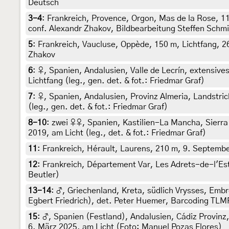
Deutsch
3-4
:
Frankreich, Provence, Orgon, Mas de la Rose, 110
conf. Alexandr Zhakov, Bildbearbeitung Steffen Schmi
5
:
Frankreich, Vaucluse, Oppède, 150 m, Lichtfang, 2
Zhakov
6
:
♀, Spanien, Andalusien, Valle de Lecrín, extensive
Lichtfang (leg., gen. det. & fot.: Friedmar Graf)
7
:
♀, Spanien, Andalusien, Provinz Almeria, Landstric
(leg., gen. det. & fot.: Friedmar Graf)
8-10
:
zwei ♀♀, Spanien, Kastilien-La Mancha, Sierra
2019, am Licht (leg., det. & fot.: Friedmar Graf)
11
:
Frankreich, Hérault, Laurens, 210 m, 9. Septembe
12
:
Frankreich, Département Var, Les Adrets-de-l'Esté
Beutler)
13-14
:
♂, Griechenland, Kreta, südlich Vrysses, Embr
Egbert Friedrich), det. Peter Huemer, Barcoding TL
15
:
♂, Spanien (Festland), Andalusien, Cádiz Provinz, 
6. März 2025, am Licht (Foto: Manuel Pozas Flores)