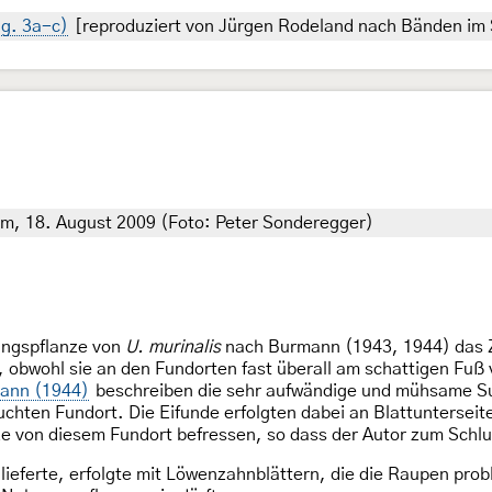
ig. 3a-c)
[reproduziert von Jürgen Rodeland nach Bänden im 
 m, 18. August 2009 (Foto: Peter Sonderegger)
ungspflanze von
U. murinalis
nach Burmann (1943, 1944) das Z
n, obwohl sie an den Fundorten fast überall am schattigen Fu
ann (1944)
beschreiben die sehr aufwändige und mühsame Su
uchten Fundort. Die Eifunde erfolgten dabei an Blattuntersei
nze von diesem Fundort befressen, so dass der Autor zum Sch
r lieferte, erfolgte mit Löwenzahnblättern, die die Raupen p