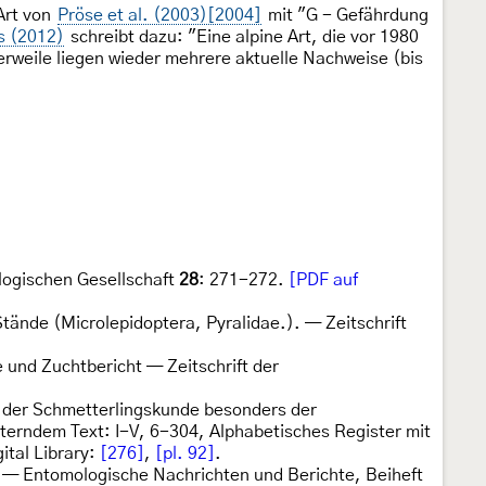
Art von
Pröse et al. (2003)[2004]
mit "G - Gefährdung
s (2012)
schreibt dazu: "Eine alpine Art, die vor 1980
lerweile liegen wieder mehrere aktuelle Nachweise (bis
logischen Gesellschaft
28
: 271-272.
[PDF auf
tände (Microlepidoptera, Pyralidae.). — Zeitschrift
 und Zuchtbericht — Zeitschrift der
 der Schmetterlingskunde besonders der
terndem Text: I-V, 6-304, Alphabetisches Register mit
ital Library:
[276]
,
[pl. 92]
.
 — Entomologische Nachrichten und Berichte, Beiheft