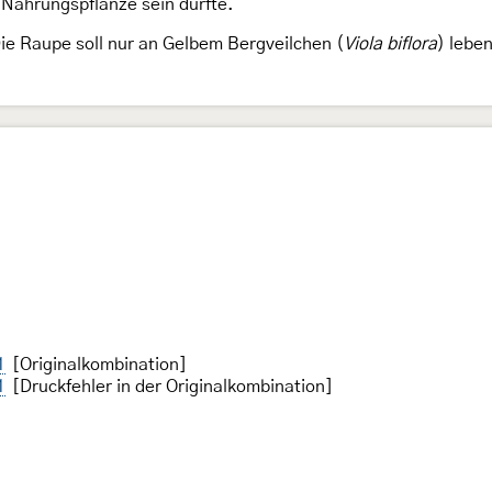
e Nahrungspflanze sein dürfte.
ie Raupe soll nur an Gelbem Bergveilchen (
Viola biflora
) leben
1
[Originalkombination]
1
[Druckfehler in der Originalkombination]