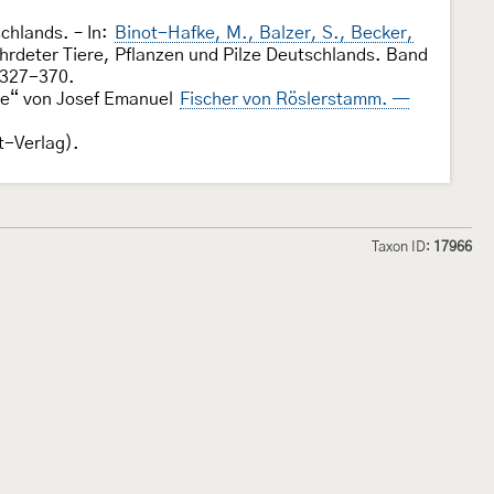
chlands. – In:
Binot-Hafke, M., Balzer, S., Becker,
hrdeter Tiere, Pflanzen und Pilze Deutschlands. Band
: 327-370.
de“ von Josef Emanuel
Fischer von Röslerstamm. —
t-Verlag).
Taxon ID:
17966
hmetterlinge und
Lepiforum e.V.