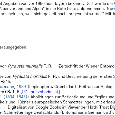
it Angaben von vor 1980 aus Bayern bekannt. Dort wurde die 
Alpenvorland und Alpen" in die Rote Liste aufgenommen.
Nus
rscheinlich, weil nicht gezielt nach ihr gesucht wurde." Mitt
erausgegeben.
 von
Pyrausta murinalis
F. R. — Zeitschrift der Wiener Entomo
nde von
Pyrausta murinalis
F. R. und Beschreibung der ersten S
7-345.
Tarmann, 1989
(Lepidoptera: Crambidae): Beitrag zur Biologie
gen
68
: 1-6
[PDF auf zobodat.at]
E. (1834–1843)
: Abbildungen zur Berichtigung und Ergänzung
hke's und Hübner's europaeischen Schmetterlingen, mit erlaeu
. — Digitalisat von Google Books im Viewer der Hathi Trust Dig
der Schmetterlinge Deutschlands (Entomofauna Germanica 3).