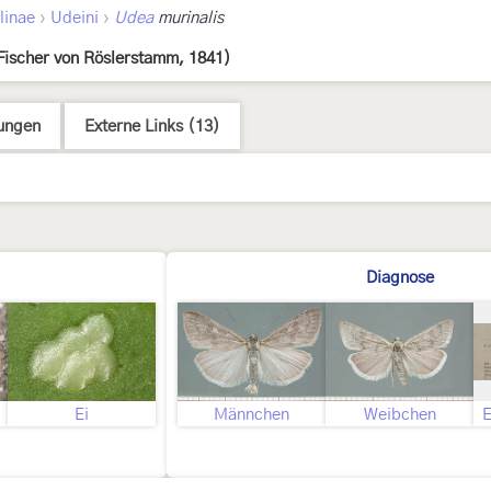
›
›
linae
Udeini
Udea
murinalis
Fischer von Röslerstamm, 1841)
ungen
Externe Links (13)
Diagnose
Ei
Männchen
Weibchen
E