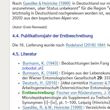
Nach
Gaedike & Heinicke (1999)
in Deutschland nur m
anzunehmen, aber Status unbekannt" für die Region "
letztmalig in Deutschland nachgewiesen worden ist, wah
2020) aus den bayerischen Alpen vor.
(Autor: Erwin Rennwald)
4.4. Publikationsjahr der Erstbeschreibung
Die 16. Lieferung wurde nach
Rodeland (2018) 1841
h
4.5. Literatur
Burmann, K. (1943)
: Beobachtungen beim Fang
zobodat.at]
Burmann, K. (1944)
: Einiges aus der Lebensku
der Wiener Entomologischen Gesellschaft
29
: 33
Deutsch, H. (2016)
:
Udea carniolica
Huemer & 
Arbeitsgemeinschaft Österreichischer Entomolo
Erstbeschreibung:
Fischer von Röslerstamm, J. 
Microlepidopterologie als Supplement zu Treitsc
Synonymen [i]-[iv], pl. 1-100. Leipzig (Hinrichs)
Gaedike, R. & W. Heinicke (1999)
: Verzeichnis 