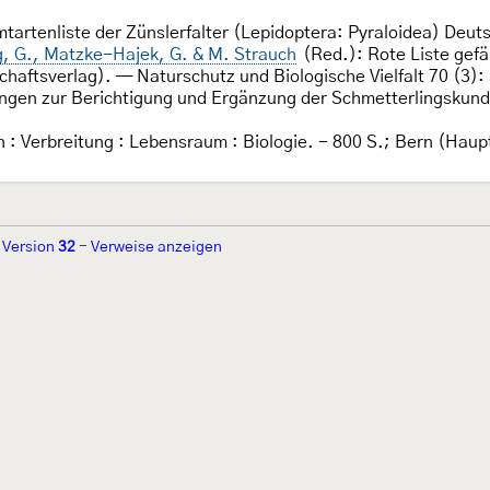
tartenliste der Zünslerfalter (Lepidoptera: Pyraloidea) Deuts
g, G., Matzke-Hajek, G. & M. Strauch
(Red.): Rote Liste gefä
schaftsverlag). — Naturschutz und Biologische Vielfalt 70 (3)
dungen zur Berichtigung und Ergänzung der Schmetterlingskun
n : Verbreitung : Lebensraum : Biologie. - 800 S.; Bern (Haup
-
Version
32
-
Verweise anzeigen
r 2002 von
Walter Schön
(
www.schmetterling-raupe.de
) als "Forum Sc