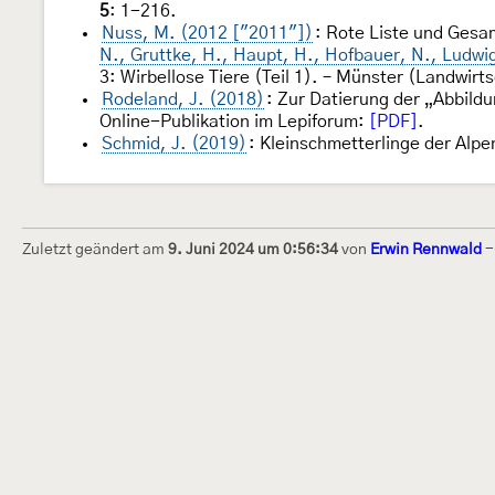
5
: 1-216.
Nuss, M. (2012 ["2011"])
: Rote Liste und Gesam
N., Gruttke, H., Haupt, H., Hofbauer, N., Ludwi
3: Wirbellose Tiere (Teil 1). – Münster (Landwirt
Rodeland, J. (2018)
: Zur Datierung der „Abbil
Online-Publikation im Lepiforum:
[PDF]
.
Schmid, J. (2019)
: Kleinschmetterlinge der Alpe
Zuletzt geändert am
9. Juni 2024 um 0:56:34
von
Erwin Rennwald
Dieses Internetportal wurde am 16. Septembe