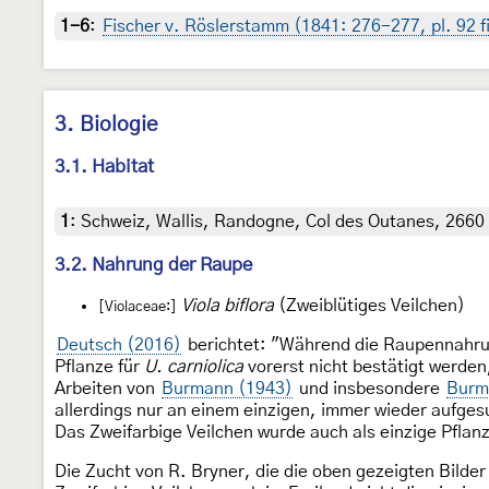
1-6
:
Fischer v. Röslerstamm (1841: 276-277, pl. 92 f
3. Biologie
3.1. Habitat
1
:
Schweiz, Wallis, Randogne, Col des Outanes, 2660
3.2. Nahrung der Raupe
Viola biflora
(Zweiblütiges Veilchen)
[Violaceae:]
Deutsch (2016)
berichtet: "Während die Raupennahr
Pflanze für
U. carniolica
vorerst nicht bestätigt werde
Arbeiten von
Burmann (1943)
und insbesondere
Burm
allerdings nur an einem einzigen, immer wieder aufges
Das Zweifarbige Veilchen wurde auch als einzige Pfla
Die Zucht von R. Bryner, die die oben gezeigten Bilde