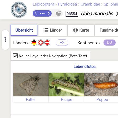
›
›
›
Lepidoptera
Pyraloidea
Crambidae
Spilome
Udea murinalis
06554
(
Übersicht
Länder
Karte
Fundmeld
+2
EU
Länder:
Kontinente:
Neues Layout der Navigation (Beta Test)
Lebendfotos
Falter
Raupe
Puppe