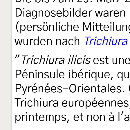
Diagnosebilder waren 
(persönliche Mitteilu
wurden nach
Trichiura
"
Trichiura ilicis
est une
Péninsule ibérique, qu
Pyrénées-Orientales. 
Trichiura européennes,
printemps, et non à l