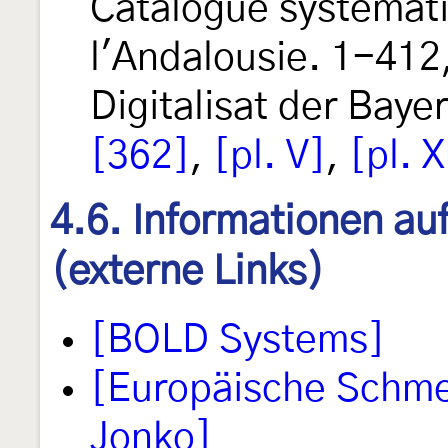
Catalogue systémati
l'Andalousie. 1-412, 
Digitalisat der Baye
[362]
,
[pl. V]
,
[pl. X
4.6. Informationen au
(externe Links)
[BOLD Systems]
[Europäische Schmet
Jonko]