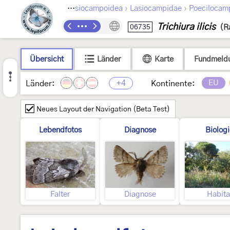
›
›
›
Lepidoptera
Lasiocampoidea
Lasiocampidae
Poecilocam
Trichiura ilicis
06735
(R
Übersicht
Länder
Karte
Fundmeld
+4
EU
Länder:
Kontinente:
Neues Layout der Navigation (Beta Test)
Lebendfotos
Diagnose
Biolog
Falter
Diagnose
Habita