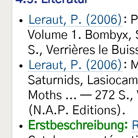
Leraut, P. (2006)
: 
Volume 1. Bombyx, S
S., Verrières le Bui
Leraut, P. (2006)
: 
Saturnids, Lasioca
Moths ... — 272 S., 
(N.A.P. Editions).
Erstbeschreibung:
R