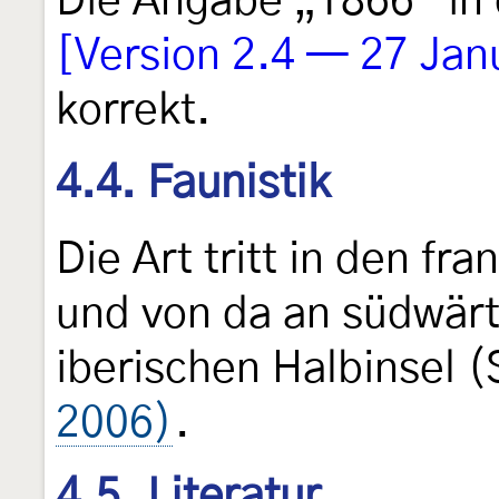
Die Angabe „1866“ in
[Version 2.4 — 27 Jan
korrekt.
4.4. Faunistik
Die Art tritt in den f
und von da an südwärt
iberischen Halbinsel 
2006)
.
4.5. Literatur