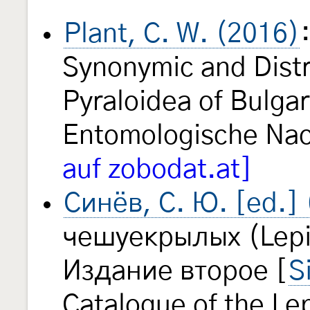
Plant, C. W. (2016)
Synonymic and Distri
Pyraloidea of Bulga
Entomologische Na
auf zobodat.at]
Синёв, С. Ю. [ed.]
чешуекрылых (Lepi
Издание второе [
S
Catalogue of the Le