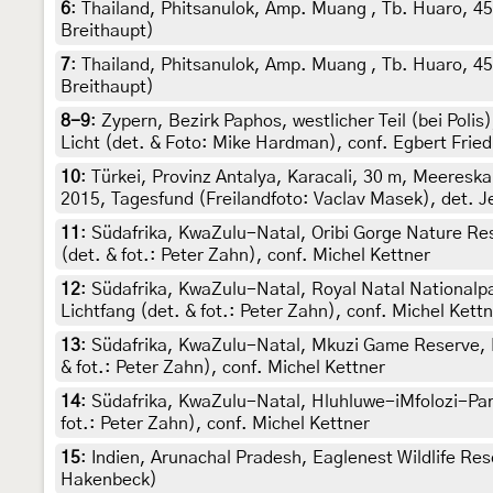
6
:
Thailand, Phitsanulok, Amp. Muang , Tb. Huaro, 45
Breithaupt)
7
:
Thailand, Phitsanulok, Amp. Muang , Tb. Huaro, 45 
Breithaupt)
8-9
:
Zypern, Bezirk Paphos, westlicher Teil (bei Poli
Licht (det. & Foto: Mike Hardman), conf. Egbert Fried
10
:
Türkei, Provinz Antalya, Karacali, 30 m, Meeresk
2015, Tagesfund (Freilandfoto: Vaclav Masek), det. Je
11
:
Südafrika, KwaZulu-Natal, Oribi Gorge Nature Re
(det. & fot.: Peter Zahn), conf. Michel Kettner
12
:
Südafrika, KwaZulu-Natal, Royal Natal Nationalp
Lichtfang (det. & fot.: Peter Zahn), conf. Michel Kett
13
:
Südafrika, KwaZulu-Natal, Mkuzi Game Reserve, 
& fot.: Peter Zahn), conf. Michel Kettner
14
:
Südafrika, KwaZulu-Natal, Hluhluwe-iMfolozi-Par
fot.: Peter Zahn), conf. Michel Kettner
15
:
Indien, Arunachal Pradesh, Eaglenest Wildlife Re
Hakenbeck)