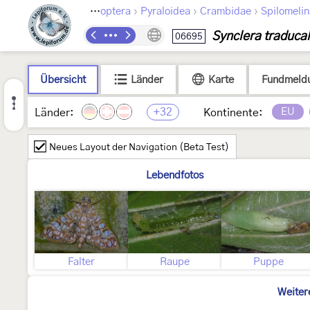
›
›
›
Lepidoptera
Pyraloidea
Crambidae
Spilomeli
Synclera traducal
06695
Übersicht
Länder
Karte
Fundmeld
+32
EU
Länder:
Kontinente:
Neues Layout der Navigation (Beta Test)
Lebendfotos
Falter
Raupe
Puppe
Weiter