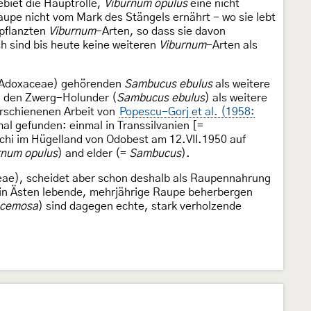
biet die Hauptrolle,
Viburnum opulus
eine nicht
Raupe nicht vom Mark des Stängels ernährt - wo sie lebt
epflanzten
Viburnum
-Arten, so dass sie davon
h sind bis heute keine weiteren
Viburnum
-Arten als
e (Adoxaceae) gehörenden
Sambucus ebulus
als weitere
 den Zwerg-Holunder (
Sambucus ebulus
) als weitere
erschienenen Arbeit von
Popescu-Gorj et al. (1958:
al gefunden: einmal in Transsilvanien [=
chi im Hügelland von Odobest am 12.VII.1950 auf
rnum opulus
) and elder (=
Sambucus
).
ceae), scheidet aber schon deshalb als Raupennahrung
ne in Ästen lebende, mehrjährige Raupe beherbergen
acemosa
) sind dagegen echte, stark verholzende