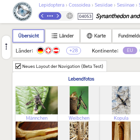
›
›
›
›
Lepidoptera
Cossoidea
Sesiidae
Sesiinae
Synanthedon and
04053
Übersicht
Länder
Karte
Fundmeld
+28
EU
Länder:
Kontinente:
Neues Layout der Navigation (Beta Test)
Lebendfotos
Männchen
Weibchen
Kopula