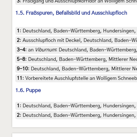
3
:
Fraßgang und Ausschlupfkorridor an Wolligem Schn
1.5. Fraßspuren, Befallsbild und Ausschlupfloch
1
:
Deutschland, Baden-Württemberg, Hundersingen, 31
2
:
Ausschlupfloch mit Deckel, Deutschland, Baden-Wür
3-4
:
an
Viburnum
: Deutschland, Baden-Württemberg, 
5-8
:
Deutschland, Baden-Württemberg, Mittlerer Nec
9-10
:
Deutschland, Baden-Württemberg, Mittlerer Nec
11
:
Vorbereitete Auschlupfstelle an Wolligem Schneeba
1.6. Puppe
1
:
Deutschland, Baden-Württemberg, Hundersingen, 29
2
:
Deutschland, Baden-Württemberg, Hundersingen, 19