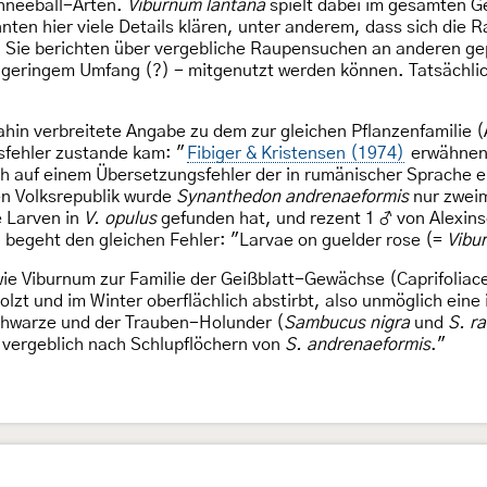
chneeball-Arten.
Viburnum lantana
spielt dabei im gesamten Ge
nten hier viele Details klären, unter anderem, dass sich die 
. Sie berichten über vergebliche Raupensuchen an anderen g
r geringem Umfang (?) - mitgenutzt werden können. Tatsächlic
dahin verbreitete Angabe zu dem zur gleichen Pflanzenfamili
fehler zustande kam: "
Fibiger & Kristensen (1974)
erwähnen
ch auf einem Übersetzungsfehler der in rumänischer Sprache 
en Volksrepublik wurde
Synanthedon andrenaeformis
nur zweim
e Larven in
V. opulus
gefunden hat, und rezent 1 ♂ von Alexins
begeht den gleichen Fehler: "Larvae on guelder rose (=
Vibu
wie Viburnum zur Familie der Geißblatt-Gewächse (Caprifolia
rholzt und im Winter oberflächlich abstirbt, also unmöglich ei
Schwarze und der Trauben-Holunder (
Sambucus nigra
und
S. r
 vergeblich nach Schlupflöchern von
S. andrenaeformis
."