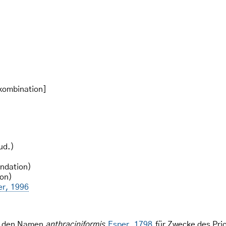
kombination]
ud.)
ndation)
on)
er, 1996
kt den Namen
anthraciniformis
Esper, 1798
für Zwecke des Prio