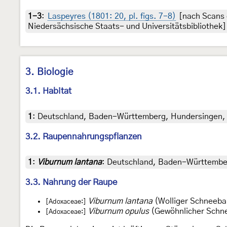
1-3
:
Laspeyres (1801: 20, pl. figs. 7-8)
[nach Scans 
Niedersächsische Staats- und Universitätsbibliothek]
3. Biologie
3.1. Habitat
1
:
Deutschland, Baden-Württemberg, Hundersingen, 3
3.2. Raupennahrungspflanzen
1
:
Viburnum lantana
: Deutschland, Baden-Württember
3.3. Nahrung der Raupe
Viburnum lantana
(Wolliger Schneebal
[Adoxaceae:]
Viburnum opulus
(Gewöhnlicher Schne
[Adoxaceae:]