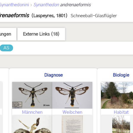
›
Synanthedonini
Synanthedon
andrenaeformis
renaeformis
(Laspeyres, 1801)
Schneeball-Glasflügler
ungen
Externe Links (18)
AS
Diagnose
Biologie
Männchen
Weibchen
Habitat