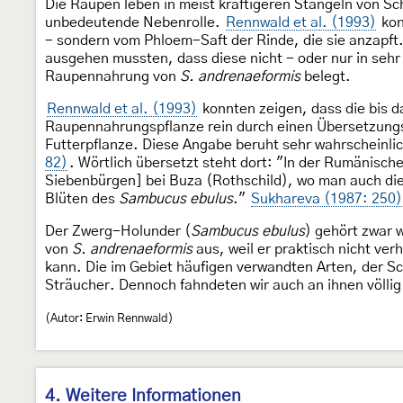
Die Raupen leben in meist kräftigeren Stängeln von S
unbedeutende Nebenrolle.
Rennwald et al. (1993)
kon
- sondern vom Phloem-Saft der Rinde, die sie anzapft
ausgehen mussten, dass diese nicht - oder nur in seh
Raupennahrung von
S. andrenaeformis
belegt.
Rennwald et al. (1993)
konnten zeigen, dass die bis 
Raupennahrungspflanze rein durch einen Übersetzungs
Futterpflanze. Diese Angabe beruht sehr wahrscheinli
82)
. Wörtlich übersetzt steht dort: "In der Rumänisch
Siebenbürgen] bei Buza (Rothschild), wo man auch di
Blüten des
Sambucus ebulus
."
Sukhareva (1987: 250)
Der Zwerg-Holunder (
Sambucus ebulus
) gehört zwar 
von
S. andrenaeformis
aus, weil er praktisch nicht ve
kann. Die im Gebiet häufigen verwandten Arten, der 
Sträucher. Dennoch fahndeten wir auch an ihnen völlig
(Autor: Erwin Rennwald)
4. Weitere Informationen