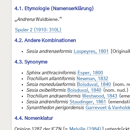
4.1. Etymologie (Namenserklärung)
„
Andrena
Waldbiene.“
Spuler 2 (1910: 310L)
4.2. Andere Kombinationen
Sesia andrenaeformis
Laspeyres, 1801
[Original
4.3. Synonyme
Sphinx anthraciniformis
Esper, 1800
Trochilium allantiformis
Newman, 1832
Sesia monedulaeformis
Boisduval, 1840
(nom. n
Sesia oxibeliformis
Boisduval, 1840
(nom. nud.)
Trochilium andraeniformis
Westwood, 1843
(eme
Sesia andreniformis
Staudinger, 1861
(emendati
Synanthedon perigordensis
Garrevoet & Vanhold
4.4. Nomenklatur
Opinion 1287 der ICZN [=
Melville (1984)
] unterdrüc