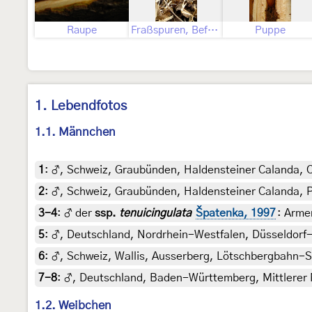
Raupe
Fraßspuren, Befallsbild und Ausschlupfloch
Puppe
1. Lebendfotos
1.1. Männchen
1
:
♂, Schweiz, Graubünden, Haldensteiner Calanda, Cu
2
:
♂, Schweiz, Graubünden, Haldensteiner Calanda, Pa
3-4
:
♂ der
ssp.
tenuicingulata
Špatenka, 1997
: Arme
5
:
♂, Deutschland, Nordrhein-Westfalen, Düsseldorf-H
6
:
♂, Schweiz, Wallis, Ausserberg, Lötschbergbahn-Sü
7-8
:
♂, Deutschland, Baden-Württemberg, Mittlerer N
1.2. Weibchen