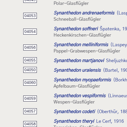
04049
Polar-Glasflügler
Synanthedon andrenaeformis
(Las
04053
Schneeball-Glasflügler
Synanthedon soffneri
Špatenka, 1
04054
Heckenkirschen-Glasflügler
Synanthedon melliniformis
(Laspey
04056
Pappel-Grabwespen-Glasflügler
Synanthedon martjanovi
Sheljuzhk
04055
Synanthedon uralensis
(Bartel, 19
04050
Synanthedon myopaeformis
(Borkh
04060
Apfelbaum-Glasflügler
Synanthedon vespiformis
(Linnaeu
04059
Wespen-Glasflügler
Synanthedon codeti
(Oberthür, 18
04057
Synanthedon theryi
Le Cerf, 1916
04058