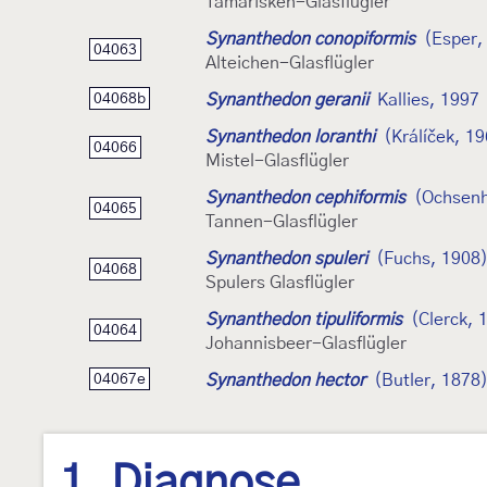
Tamarisken-Glasflügler
Synanthedon conopiformis
(Esper,
04063
Alteichen-Glasflügler
Synanthedon geranii
Kallies, 1997
04068b
Synanthedon loranthi
(Králíček, 1
04066
Mistel-Glasflügler
Synanthedon cephiformis
(Ochsenh
04065
Tannen-Glasflügler
Synanthedon spuleri
(Fuchs, 1908
04068
Spulers Glasflügler
Synanthedon tipuliformis
(Clerck, 
04064
Johannisbeer-Glasflügler
Synanthedon hector
(Butler, 1878
04067e
1. Diagnose