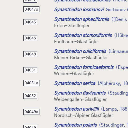
Synanthedon losmanovi
Gorbunov 
04047a
Synanthedon spheciformis
([Denis 
04045
Erlen-Glasflügler
Synanthedon stomoxiformis
(Hübne
04046
Faulbaum-Glasflügler
Synanthedon culiciformis
(Linnaeu
04048
Kleiner Birken-Glasflügler
Synanthedon formicaeformis
(Espe
04051
Weiden-Glasflügler
Synanthedon serica
(Alphéraky, 1
04051a
Synanthedon flaviventris
(Stauding
04052
Weidengallen-Glasflügler
Synanthedon aurivillii
(Lampa, 188
04049a
Nordisch-Alpiner Glasflügler
Synanthedon polaris
(Staudinger, 