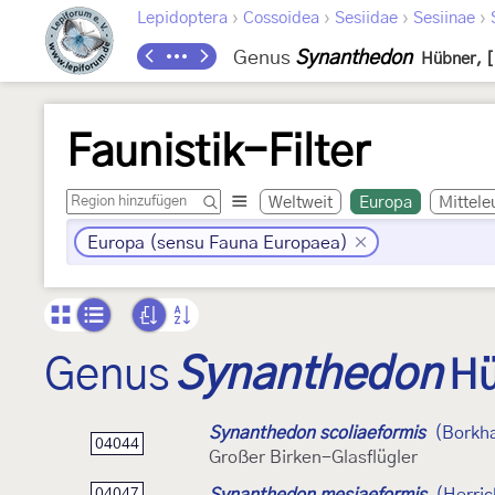
›
›
›
›
Lepidoptera
Cossoidea
Sesiidae
Sesiinae
Genus
Synanthedon
Hübner, 
Faunistik-Filter
Weltweit
Europa
Mittele
Europa (sensu Fauna Europaea)
Genus
Synanthedon
Hü
Synanthedon scoliaeformis
(Borkh
04044
Großer Birken-Glasflügler
Synanthedon mesiaeformis
(Herric
04047