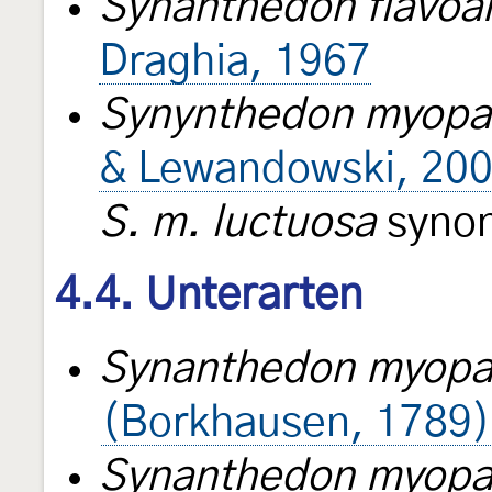
Synanthedon flavoa
Draghia, 1967
Synynthedon myopa
& Lewandowski, 20
S. m. luctuosa
synon
4.4. Unterarten
Synanthedon myopae
(Borkhausen, 1789)
Synanthedon myopae