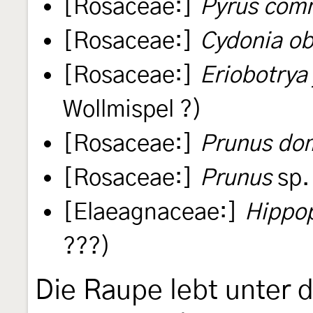
[Rosaceae:]
Pyrus com
[Rosaceae:]
Cydonia o
[Rosaceae:]
Eriobotrya
Wollmispel ?)
[Rosaceae:]
Prunus do
[Rosaceae:]
Prunus
sp.
[Elaeagnaceae:]
Hippo
???)
Die Raupe lebt unter 