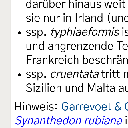
darüber hinaus weit 
sie nur in Irland (u
ssp.
typhiaeformis
i
und angrenzende Tei
Frankreich beschrän
ssp.
cruentata
tritt 
Sizilien und Malta a
Hinweis:
Garrevoet & 
Synanthedon rubiana
i