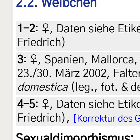
2.2. Weibchen
1-2
:
♀, Daten siehe Etike
Friedrich)
3
:
♀, Spanien, Mallorca,
23./30. März 2002, Falte
domestica
(leg., fot. & d
4-5
:
♀, Daten siehe Etike
Friedrich),
[Korrektur des 
Sexualdimoprhismus
: