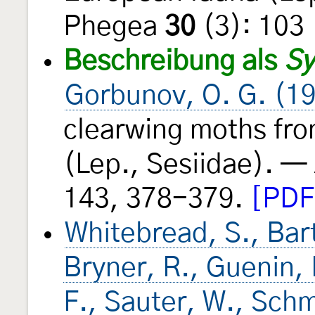
Phegea
30
(3): 103
Beschreibung als
Sy
Gorbunov, O. G. (1
clearwing moths fr
(Lep., Sesiidae). —
143, 378-379.
[PDF
Whitebread, S., Bart
Bryner, R., Guenin, 
F., Sauter, W., Sch