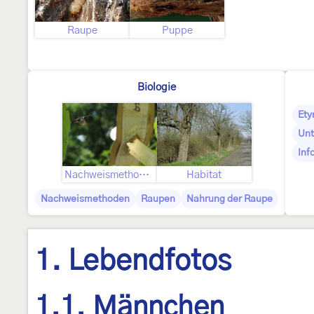
Raupe
Puppe
Biologie
Ety
Unt
Inf
Nachweismethoden Falter
Habitat
Nachweismethoden
Raupen
Nahrung der Raupe
1. Lebendfotos
1.1. Männchen