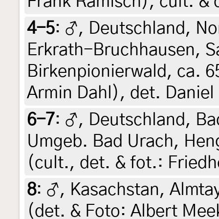
Frank Rämisch), cult. &
4-5
:
♂, Deutschland, No
Erkrath-Bruchhausen, S
Birkenpionierwald, ca. 65
Armin Dahl), det. Danie
6-7
:
♂, Deutschland, B
Umgeb. Bad Urach, Henge
(cult., det. & fot.: Frie
8
:
♂, Kasachstan, Almtay
(det. & Foto: Albert Mee