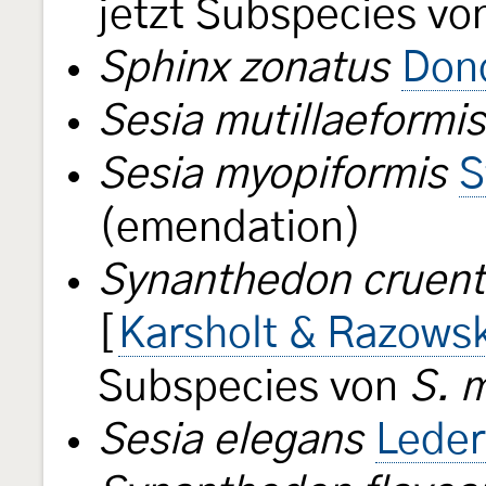
jetzt Subspecies v
Sphinx zonatus
Don
Sesia mutillaeformis
Sesia myopiformis
S
(emendation)
Synanthedon cruent
[
Karsholt & Razowsk
Subspecies von
S. 
Sesia elegans
Leder