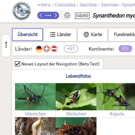
›
›
›
›
Lepidoptera
Cossoidea
Sesiidae
Sesiinae
Synan
Synanthedon myo
04060
Übersicht
Länder
Karte
Fundmeld
+51
EU
Länder:
Kontinente:
Neues Layout der Navigation (Beta Test)
Lebendfotos
Männchen
Weibchen
Kopula