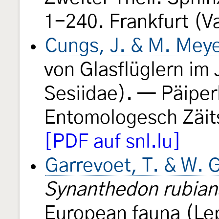
1-240. Frankfurt (V
Cungs, J. & M. Mey
von Glasflüglern im
Sesiidae). — Päiper
Entomologesch Zäit
[PDF auf snl.lu]
Garrevoet, T. & W. 
Synanthedon rubian
European fauna (Lep