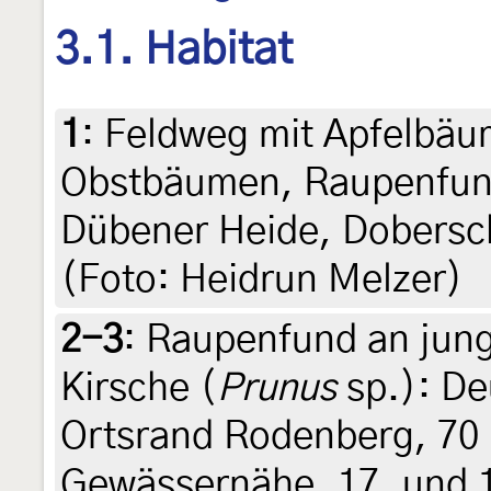
3.1. Habitat
1
:
Feldweg mit Apfelbäu
Obstbäumen, Raupenfund
Dübener Heide, Dobersc
(Foto: Heidrun Melzer)
2-3
:
Raupenfund an jung
Kirsche (
Prunus
sp.): De
Ortsrand Rodenberg, 70 
Gewässernähe, 17. und 1