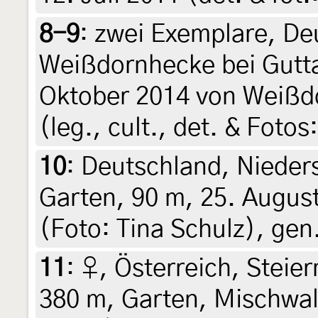
8-9
:
zwei Exemplare, De
Weißdornhecke bei Gutt
Oktober 2014 von Weißdor
(leg., cult., det. & Foto
10
:
Deutschland, Nieder
Garten, 90 m, 25. Augus
(Foto: Tina Schulz), gen
11
:
♀, Österreich, Steier
380 m, Garten, Mischwald