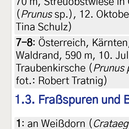
70 m, Streuobstwiese in
(
Prunus
sp.), 12. Oktobe
Tina Schulz)
7-8
:
Österreich, Kärnten,
Waldrand, 590 m, 10. Jul
Traubenkirsche (
Prunus 
fot.: Robert Tratnig)
1.3. Fraßspuren und B
1
:
an Weißdorn (
Crataeg