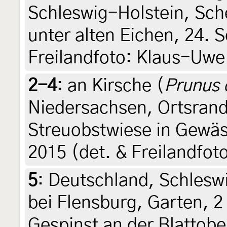
Schleswig-Holstein, Sch
unter alten Eichen, 24. 
Freilandfoto: Klaus-Uwe
2-4
:
an Kirsche (
Prunus 
Niedersachsen, Ortsran
Streuobstwiese in Gewäs
2015 (det. & Freilandfot
5
:
Deutschland, Schlesw
bei Flensburg, Garten, 2
Gespinst an der Blattob