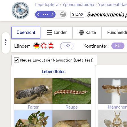
›
›
Lepidoptera
Yponomeutoidea
Yponomeutida
Swammerdamia p
01402
Übersicht
Länder
Karte
Fundmeld
+33
EU
Länder:
Kontinente:
Neues Layout der Navigation (Beta Test)
Lebendfotos
Falter
Raupe
Männche