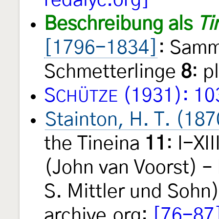
redalyc.org]
Beschreibung als
Ti
[1796-1834]
: Samm
Schmetterlinge
8
: p
S
(1931): 10
CHÜTZE
Stainton, H. T. (187
the Tineina
11
: I-XI
(John van Voorst) – 
S. Mittler und Sohn)
archive.org:
[76-87