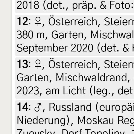
2018 (det., präp. & Foto:
12
:
♀, Österreich, Steier
380 m, Garten, Mischwal
September 2020 (det. & F
13
:
♀, Österreich, Steier
Garten, Mischwaldrand, 
2023, am Licht (leg., det
14
:
♂, Russland (europäi
Niederung), Moskau Reg
Zuevsky, Dorf Topoliny, 