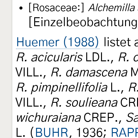
[Rosaceae:]
Alchemilla 
[Einzelbeobachtung
Huemer (1988)
listet
R. acicularis
LDL.,
R. c
VILL.,
R. damascena
M
R. pimpinellifolia
L.,
R
VILL.,
R. soulieana
CR
wichuraiana
CREP.,
Sa
L. (
BUHR
, 1936;
RAP