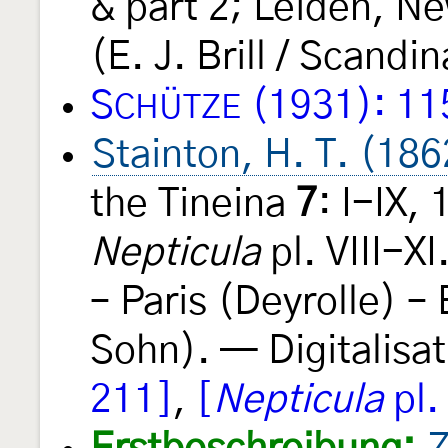
& part 2; Leiden, N
(E. J. Brill / Scandi
S
(1931): 11
CHÜTZE
Stainton, H. T. (186
the Tineina
7
: I-IX,
Nepticula
pl. VIII-X
– Paris (Deyrolle) – 
Sohn). — Digitalisat
211]
,
[
Nepticula
pl. 