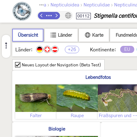
›
›
›
Lepidoptera
Nepticuloidea
Nepticulidae
Nepticulin
Stigmella centifol
00112
Übersicht
Länder
Karte
Fundmeld
+26
EU
Länder:
Kontinente:
Neues Layout der Navigation (Beta Test)
Lebendfotos
Falter
Raupe
Fraßspuren und Befallsbi
Biologie