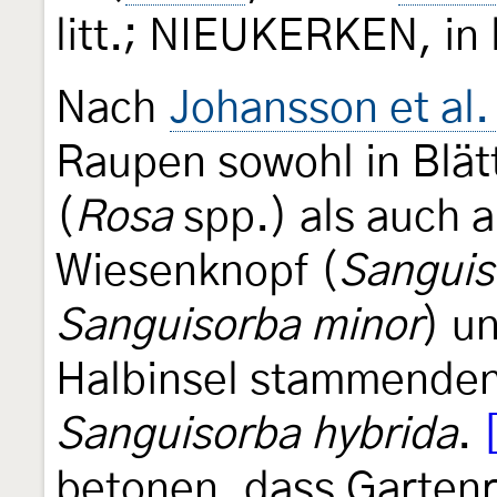
litt.; NIEUKERKEN, in l
Nach
Johansson et al.
Raupen sowohl in Blät
(
Rosa
spp.) als auch 
Wiesenknopf (
Sanguiso
Sanguisorba minor
) u
Halbinsel stammenden
Sanguisorba hybrida
.
betonen, dass Gartenr