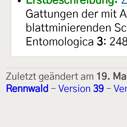
Erstbeschreibung:
Z
Gattungen der mit 
blattminierenden S
Entomologica
3
: 24
Zuletzt geändert am
19. Ma
Rennwald
-
Version
39
-
Ve