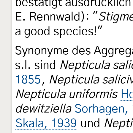
bestätigt ausdrücklic
E. Rennwald): "
Stigme
a good species!"
Synonyme des Aggreg
s.l. sind
Nepticula sali
1855
,
Nepticula salici
Nepticula uniformis
He
dewitziella
Sorhagen,
Skala, 1939
und
Nepti