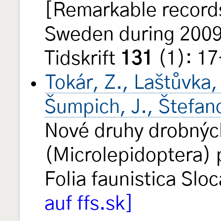
[Remarkable records
Sweden during 2009
Tidskrift
131
(1): 1
Tokár, Z., Laštůvka, 
Šumpich, J., Štefano
Nové druhy drobnýc
(Microlepidoptera) 
Folia faunistica Slo
auf ffs.sk]