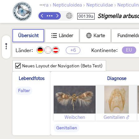
›
›
›
Lepidoptera
Nepticuloidea
Nepticulidae
Nepticuli
Stigmella arbus
00139a
Übersicht
Länder
Karte
Fundmeld
+6
EU
Länder:
Kontinente:
Neues Layout der Navigation (Beta Test)
Lebendfotos
Diagnose
Falter
Weibchen
Genitalien ♂
Genitalien