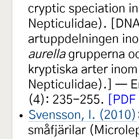
cryptic speciation i
Nepticulidae). [DNA
artuppdelningen i
aurella
grupperna och
kryptiska arter ino
Nepticulidae).] — E
(4): 235-255.
[PDF 
Svensson, I. (2010)
småfjärilar (Microle