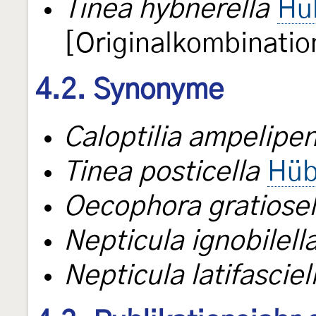
Tinea hybnerella
Hü
[Originalkombinatio
4.2. Synonyme
Caloptilia ampelipen
Tinea posticella
Hüb
Oecophora gratiosel
Nepticula ignobilell
Nepticula latifasciel