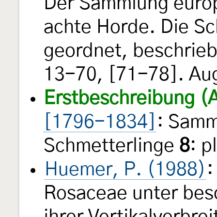
Der Sammlung europ
achte Horde. Die Sc
geordnet, beschrieb
13-70, [71-78]. Au
Erstbeschreibung (
[1796-1834]
: Samm
Schmetterlinge
8
: p
Huemer, P. (1988)
:
Rosaceae unter bes