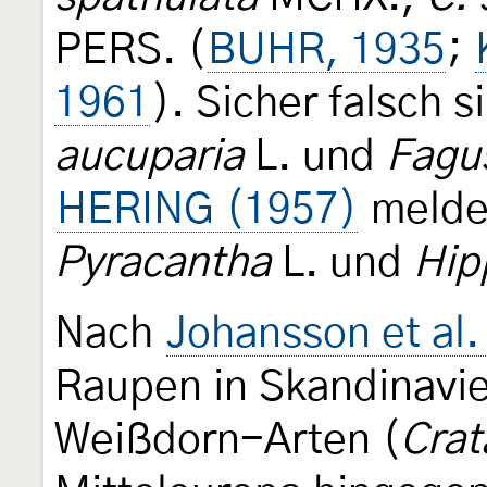
PERS. (
BUHR, 1935
;
1961
). Sicher falsch 
aucuparia
L. und
Fagu
HERING (1957)
meldet
Pyracantha
L. und
Hip
Nach
Johansson et al.
Raupen in Skandinavie
Weißdorn-Arten (
Crat