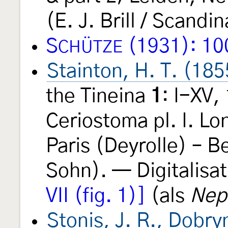
(E. J. Brill / Scandi
S
(1931): 10
CHÜTZE
Stainton, H. T. (185
the Tineina
1
: I-XV,
Ceriostoma pl. I. Lo
Paris (Deyrolle) – Be
Sohn). — Digitalisat
VII (fig. 1)]
(als
Nept
Stonis, J. R., Dobry