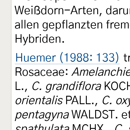
Weißdorn-Arten, darun
allen gepflanzten fre
Hybriden.
Huemer (1988: 133)
t
Rosaceae:
Amelanchie
L.,
C. grandiflora
KOC
orientalis
PALL.,
C. ox
pentagyna
WALDST. et
spathulata
MCHX.,
C. 