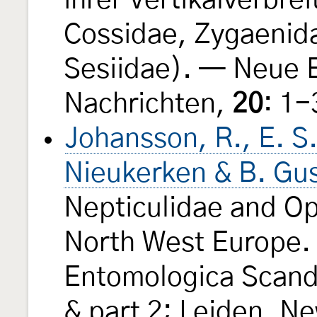
ihrer Vertikalverbre
Cossidae, Zygaenid
Sesiidae). — Neue 
Nachrichten,
20
: 1
Johansson, R., E. S.
Nieukerken & B. Gu
Nepticulidae and Op
North West Europe. 
Entomologica Scandi
& part 2; Leiden, N