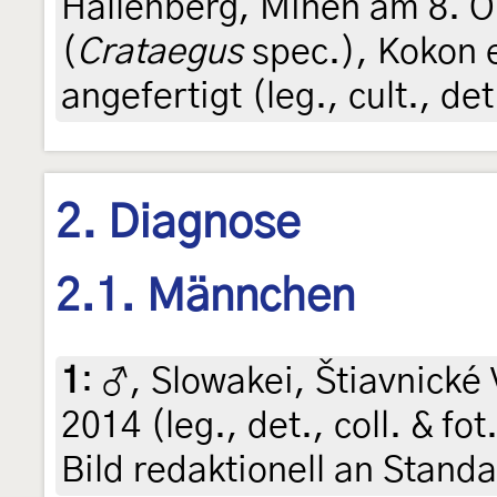
Hallenberg, Minen am 8. 
(
Crataegus
spec.), Kokon 
angefertigt (leg., cult., d
2. Diagnose
2.1. Männchen
1
:
♂, Slowakei, Štiavnické 
2014 (leg., det., coll. & fo
Bild redaktionell an Stan