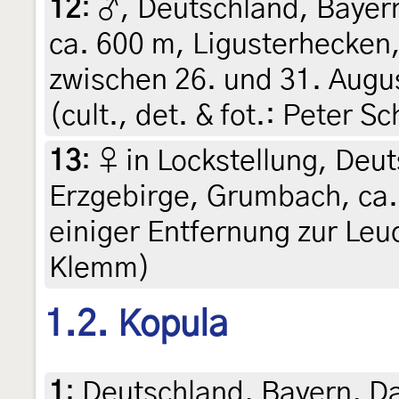
12
:
♂, Deutschland, Bayer
ca. 600 m, Ligusterhecke
zwischen 26. und 31. Augus
(cult., det. & fot.: Peter S
13
:
♀ in Lockstellung, Deu
Erzgebirge, Grumbach, ca.
einiger Entfernung zur Leu
Klemm)
1.2. Kopula
1
:
Deutschland, Bayern, Da