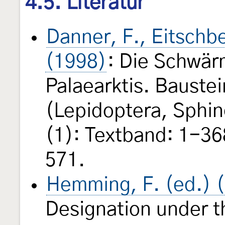
4.5. Literatur
Danner, F., Eitschbe
(1998)
: Die Schwär
Palaearktis. Baustei
(Lepidoptera, Sphi
(1): Textband: 1-368
571.
Hemming, F. (ed.) 
Designation under t