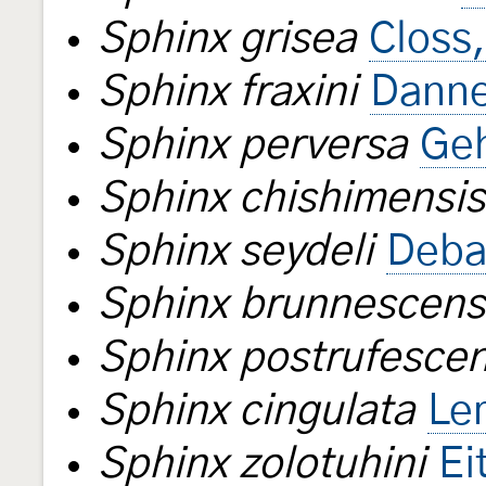
Sphinx grisea
Closs
Sphinx fraxini
Danne
Sphinx perversa
Geh
Sphinx chishimensis
Sphinx seydeli
Deba
Sphinx brunnescens
Sphinx postrufesce
Sphinx cingulata
Le
Sphinx zolotuhini
Ei