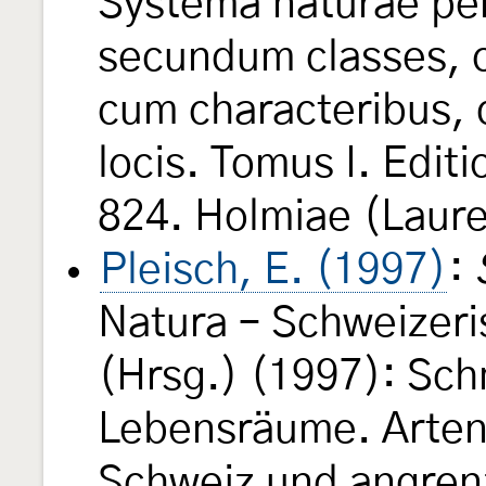
Systema naturae per
secundum classes, o
cum characteribus, d
locis. Tomus I. Edit
824. Holmiae (Laure
Pleisch, E. (1997)
:
Natura – Schweizeri
(Hrsg.) (1997): Sch
Lebensräume. Arten
Schweiz und angren