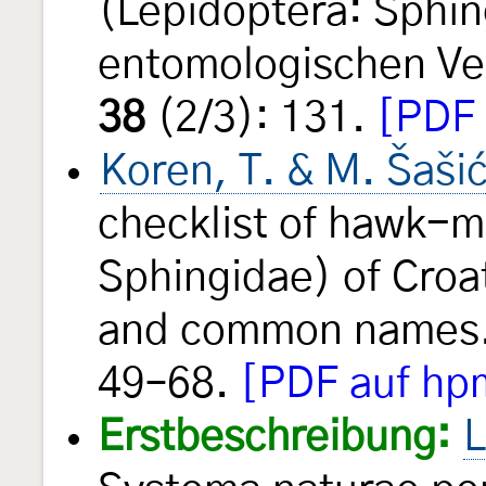
(Lepidoptera: Sphi
entomologischen Ver
38
(2/3): 131.
[PDF 
Koren, T. & M. Šaši
checklist of hawk-m
Sphingidae) of Croat
and common names.
49–68.
[PDF auf hp
Erstbeschreibung:
L