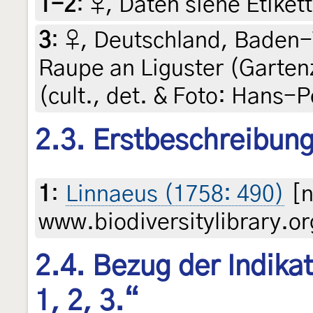
1-2
:
♀, Daten siehe Etikett
3
:
♀, Deutschland, Baden
Raupe an Liguster (Gartenz
(cult., det. & Foto: Hans-
2.3. Erstbeschreibun
1
:
Linnaeus (1758: 490)
[n
www.biodiversitylibrary.or
2.4. Bezug der Indikat
1, 2, 3.“