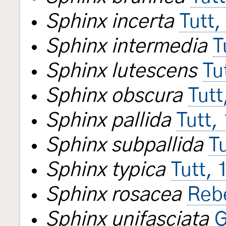
Sphinx incerta
Tutt,
Sphinx intermedia
T
Sphinx lutescens
Tu
Sphinx obscura
Tutt
Sphinx pallida
Tutt,
Sphinx subpallida
T
Sphinx typica
Tutt, 
Sphinx rosacea
Reb
Sphinx unifasciata
G