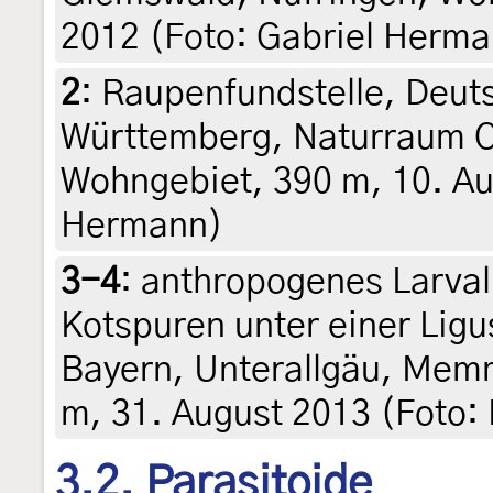
2012 (Foto: Gabriel Herm
2
:
Raupenfundstelle, Deut
Württemberg, Naturraum Ob
Wohngebiet, 390 m, 10. Au
Hermann)
3-4
:
anthropogenes Larvalh
Kotspuren unter einer Lig
Bayern, Unterallgäu, Mem
m, 31. August 2013 (Foto:
3.2. Parasitoide