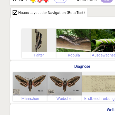
Länder:
Kontinente:
Neues Layout der Navigation (Beta Test)
Falter
Kopula
Diagnose
Männchen
Weibchen
Erstbeschreibung
Weit