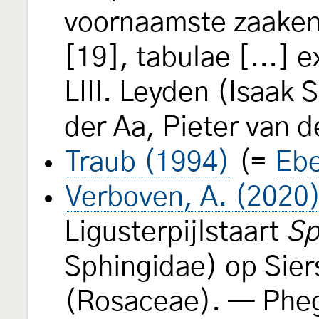
voornaamste zaaken
[19], tabulae [...] e
LIII. Leyden (Isaak
der Aa, Pieter van d
Traub (1994)
(=
Ebe
Verboven, A. (2020
Ligusterpijlstaart
Sp
Sphingidae) op Sier
(Rosaceae). — Ph