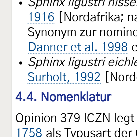
Sphinx ligustri nisse
1916
[Nordafrika; 
Synonym zur nomino
Danner et al. 1998
e
Sphinx ligustri eichl
Surholt, 1992
[Nord
4.4. Nomenklatur
Opinion 379 ICZN leg
1758
als Typusart der