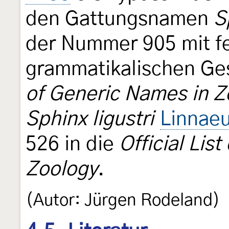
den Gattungsnamen
S
der Nummer 905 mit f
grammatikalischen Ges
of Generic Names in Z
Sphinx ligustri
Linnaeu
526 in die
Official Lis
Zoology
.
(Autor: Jürgen Rodeland)