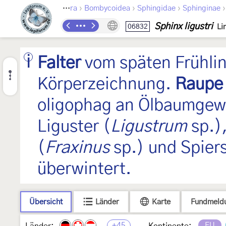
›
›
›
Lepidoptera
Bombycoidea
Sphingidae
Sphinginae
Sphinx ligustri
06832
Li
Falter
vom späten Frühling
Körperzeichnung.
Raupe
oligophag an Ölbaumgewä
Liguster (
Ligustrum
sp.),
(
Fraxinus
sp.) und Spier
überwintert.
Übersicht
Länder
Karte
Fundmeld
+45
EU