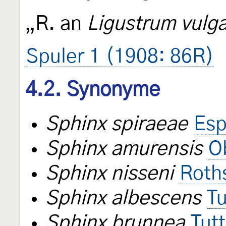
„R. an
Ligustrum vulg
Spuler 1 (1908: 86R)
4.2. Synonyme
Sphinx spiraeae
Esp
Sphinx amurensis
O
Sphinx nisseni
Roth
Sphinx albescens
Tu
Sphinx brunnea
Tut