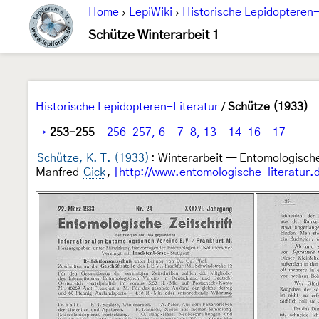
Home
›
LepiWiki
›
Historische Lepidopteren-
Schütze Winterarbeit 1
Historische Lepidopteren-Literatur
/
Schütze (1933)
→
253-255
-
256-257, 6
-
7-8, 13
-
14-16
-
17
Schütze, K. T. (1933)
: Winterarbeit — Entomologische
Manfred
Gick
,
[http://www.entomologische-literatur.