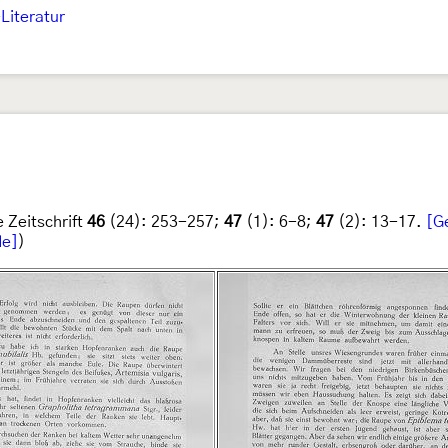
Literatur
 Zeitschrift
46
(24): 253-257;
47
(1): 6-8;
47
(2): 13-17.
[G
de]
)