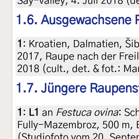
Say-valley, 4. Juli 2018 (d
1.6. Ausgewachsene 
1
:
Kroatien, Dalmatien, Ši
2017, Raupe nach der Frei
2018 (cult., det. & fot.: Ma
1.7. Jüngere Raupens
1
:
L1
an
Festuca ovina
: Sc
Fully-Mazembroz, 500 m, 
(Studiofoto vom 20. Septe