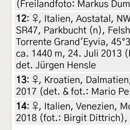
(Freilandfoto: Markus Du
12
:
♀, Italien, Aostatal, N
SR47, Parkbucht (n), Fels
Torrente Grand'Eyvia, 45°
ca. 1440 m, 24. Juli 2013 (
det. Jürgen Hensle
13
:
♀, Kroatien, Dalmatien,
2017 (det. & fot.: Mario Pe
14
:
♀, Italien, Venezien, M
2018 (fot.: Birgit Dittrich)