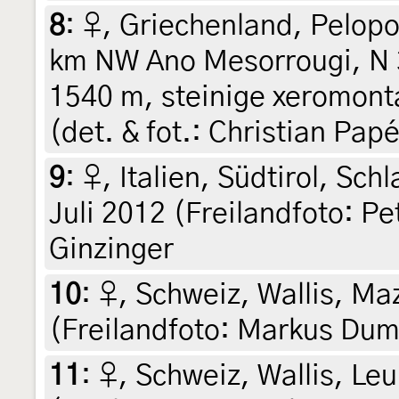
8
:
♀, Griechenland, Pelopo
km NW Ano Mesorrougi, N 3
1540 m, steinige xeromont
(det. & fot.: Christian Pap
9
:
♀, Italien, Südtirol, Sch
Juli 2012 (Freilandfoto: Pe
Ginzinger
10
:
♀, Schweiz, Wallis, Ma
(Freilandfoto: Markus Du
11
:
♀, Schweiz, Wallis, Le