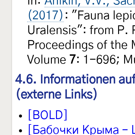
In:
Anikin, V.V., Sac
(2017)
: "Fauna lep
Uralensis": from P. 
Proceedings of the
Volume
7
: 1-696; M
4.6. Informationen au
(externe Links)
[BOLD]
[Бабочки Крыма – L