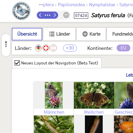
›
›
›
Lepidoptera
Papilionoidea
Nymphalidae
Satyri
Satyrus ferula
07424
(F
Übersicht
Länder
Karte
Fundmeld
+30
EU
Länder:
Kontinente:
E
Neues Layout der Navigation (Beta Test)
Leb
Männchen
Weibchen