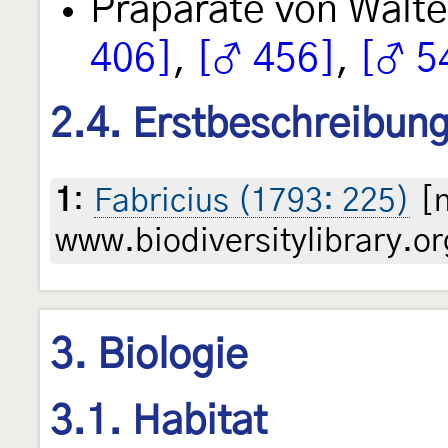
Präparate von Walt
406]
,
[♂ 456]
,
[♂ 5
2.4. Erstbeschreibun
1
:
Fabricius (1793: 225)
[n
www.biodiversitylibrary.or
3. Biologie
3.1. Habitat