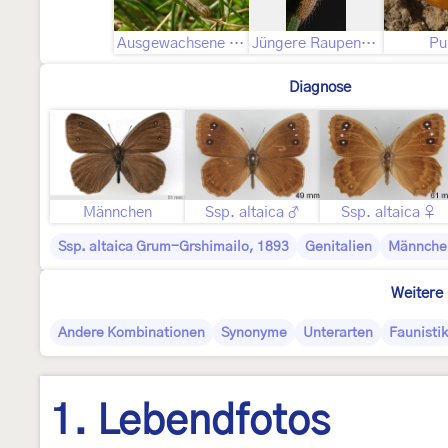
Ausgewachsene Raupe
Jüngere Raupenstadien
Pu
Diagnose
Männchen
Ssp. altaica ♂
Ssp. altaica ♀
Ssp. altaica Grum-Grshimailo, 1893
Genitalien
Männche
Weitere 
Andere Kombinationen
Synonyme
Unterarten
Faunistik
1. Lebendfotos