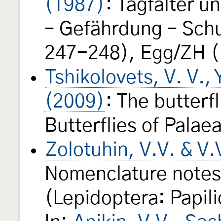
(1987)
: Tagfalter 
– Gefährdung – Schu
247-248), Egg/ZH (
Tshikolovets, V. V., 
(2009)
: The butterf
Butterflies of Palae
Zolotuhin, V.V. & V.
Nomenclature notes 
(Lepidoptera: Papil