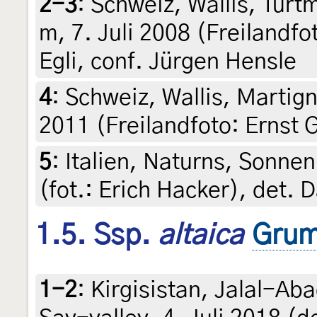
2-3
:
Schweiz, Wallis, Tur
m, 7. Juli 2008 (Freilandfo
Egli, conf. Jürgen Hensle
4
:
Schweiz, Wallis, Martigny
2011 (Freilandfoto: Ernst G
5
:
Italien, Naturns, Sonnen
(fot.: Erich Hacker), det. 
1.5. Ssp.
altaica
Grum
1-2
:
Kirgisistan, Jalal-Ab