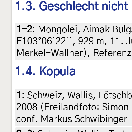
1.3. Geschlecht nicht
1-2
:
Mongolei, Aimak Bulga
E103°06´22´´, 929 m, 11. Ju
Merkel-Wallner), Referen
1.4. Kopula
1
:
Schweiz, Wallis, Lötsch
2008 (Freilandfoto: Simon
conf. Markus Schwibinger