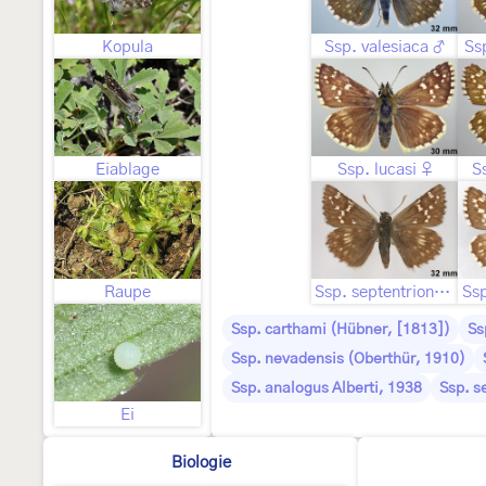
Kopula
Ssp. valesiaca ♂
Ss
Eiablage
Ssp. lucasi ♀
S
Raupe
Ssp. septentrionalis ♀
Ss
Ssp. carthami (Hübner, [1813])
Ss
Ssp. nevadensis (Oberthür, 1910)
Ssp. analogus Alberti, 1938
Ssp. s
Ei
Biologie