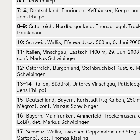
det. Jens Philipp
7
:
♀, Deutschland, Thüringen, Kyffhäuser, Keuperhügel
Jens Philipp
8-9
:
Österreich, Nordburgenland, Thenauriegel, Trock
Brockmann
10
:
Schweiz, Wallis, Pfynwald, ca. 500 m, 6. Juni 200
11
:
Italien, Vinschgau, Laatsch 1400 m, 29. Juni 2008 
conf. Markus Schwibinger
12
:
Österreich, Burgenland, Steinbruch bei Rust, 6. 
Schwibinger
13-14
:
Italien, Südtirol, Unteres Vinschgau, Patleideg
Jens Philipp)
15
:
Deutschland, Bayern, Karlstadt Rtg Kalben, 250 m,
Mégroz), conf. Markus Schwibinger
16
:
Bayern, Mainfranken, Ammerfeld, Trockenrasen, c
Lößl), det. Markus Schwibinger
17
:
Schweiz, Wallis, zwischen Goppenstein und Steg, 
Sartorio), det. Thomas Kissling