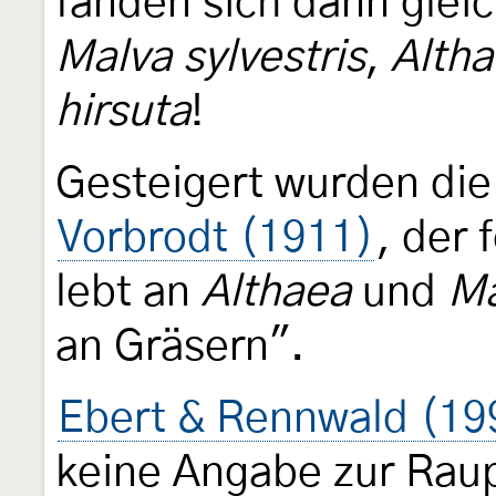
fanden sich dann glei
Malva sylvestris
,
Altha
hirsuta
!
Gesteigert wurden di
Vorbrodt (1911)
, der 
lebt an
Althaea
und
Ma
an Gräsern".
Ebert & Rennwald (19
keine Angabe zur Rau