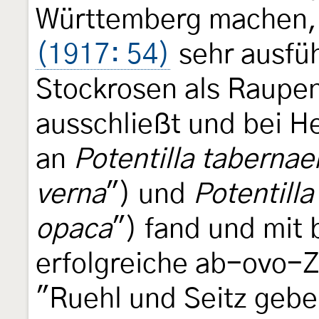
Württemberg machen, s
(1917: 54)
sehr ausfüh
Stockrosen als Raupen
ausschließt und bei H
an
Potentilla taberna
verna
") und
Potentilla
opaca
") fand und mit 
erfolgreiche ab-ovo-Z
"Ruehl und Seitz geben