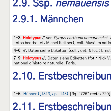
2.9. Ssp.
nemauensis
2.9.1. Männchen
1-3
:
Holotypus
♂ von
Pyrgus carthami nemauensis
f.
Fotos bearbeitet: Michel Kettner), coll. Muséum nation
4-6
:
♂, Daten siehe Etiketten (coll., det. & fot.: Ern
7-9
:
Holotypus
♂, Daten siehe Etiketten (fot.: Nick V
national d'histoire naturelle. Paris.
2.10. Erstbeschreibu
1-5
:
Hübner ([1813]: pl. 143)
[fig. "726" recte: 720]
2.11. Erstbeschreibu