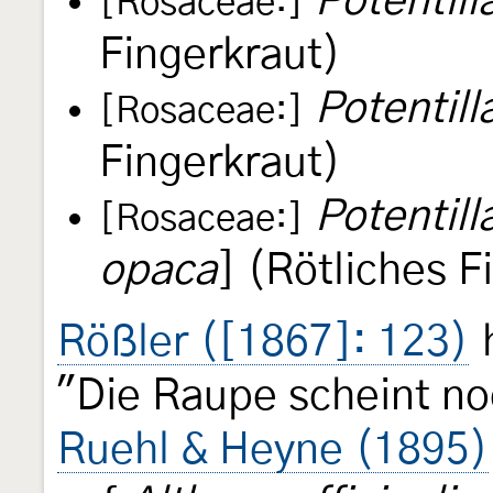
Potentill
[Rosaceae:]
Fingerkraut)
Potentill
[Rosaceae:]
Fingerkraut)
Potentill
[Rosaceae:]
opaca
] (Rötliches F
Rößler ([1867]: 123)
h
"Die Raupe scheint no
Ruehl & Heyne (1895)