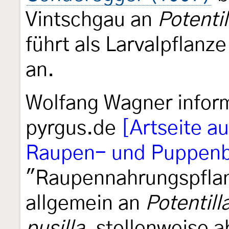
Vintschgau an
Potenti
führt als Larvalpflanze
an.
Wolfang Wagner informi
pyrgus.de
[Artseite a
Raupen- und Puppenb
"Raupennahrungspflan
allgemein an
Potentill
pusilla
, stellenweise 