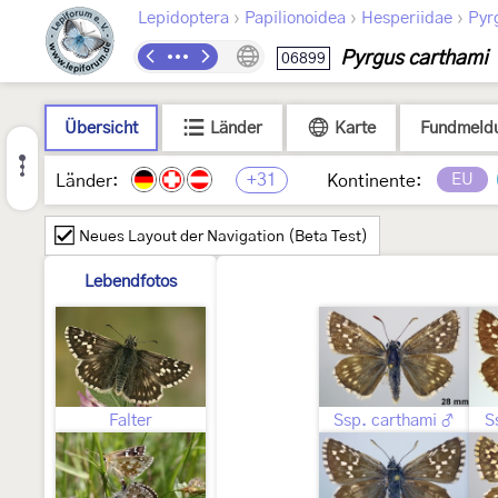
›
›
›
Lepidoptera
Papilionoidea
Hesperiidae
Pyr
Pyrgus carthami
06899
Übersicht
Länder
Karte
Fundmeld
+31
EU
Länder:
Kontinente:
Neues Layout der Navigation (Beta Test)
Lebendfotos
Falter
Ssp. carthami ♂
S