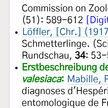
Commission on Zool
(51): 589-612
[Digi
Löffler, [Chr.] (191
Schmetterlinge. (S
Rundschau,
34
: 53
Erstbeschreibung d
valesiaca
:
Mabille, 
diagnoses d'Hespér
entomologique de Fr