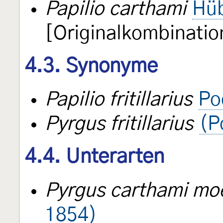
Papilio carthami
Hüb
[Originalkombinatio
4.3. Synonyme
Papilio fritillarius
Po
Pyrgus fritillarius
(P
4.4. Unterarten
Pyrgus carthami moe
1854)