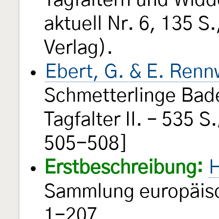
Tagfaltern und Wid
aktuell Nr. 6, 135 S
Verlag).
Ebert, G. & E. Ren
Schmetterlinge Bad
Tagfalter II. – 535 S
505-508]
Erstbeschreibung:
H
Sammlung europäisc
1-207.