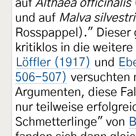
auf
Althaea officinalis
und auf
Malva silvestri
Rosspappel)." Dieser 
kritiklos in die weite
Löffler (1917)
und
Eb
506-507)
versuchten 
Argumenten, diese Fa
nur teilweise erfolgre
Schmetterlinge" von
B