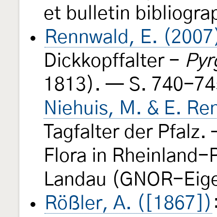
et bulletin bibliogr
Rennwald, E. (2007
Dickkopffalter -
Pyr
1813). — S. 740-74
Niehuis, M. & E. Re
Tagfalter der Pfalz
Flora in Rheinland-P
Landau (GNOR-Eige
Rößler, A. ([1867])