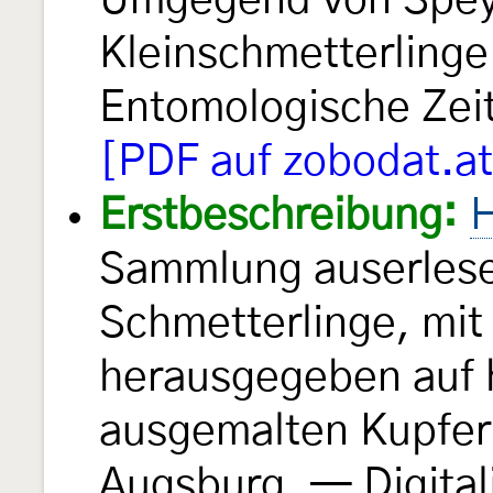
Umgegend von Spe
Kleinschmetterling
Entomologische Zeits
[PDF auf zobodat.at
Erstbeschreibung:
H
Sammlung auserlese
Schmetterlinge, mit
herausgegeben auf 
ausgemalten Kupfern
Augsburg. — Digital