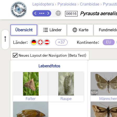
›
›
›
Lepidoptera
Pyraloidea
Crambidae
Pyraust
Pyrausta aereali
06616
Übersicht
Länder
Karte
Fundmeld
+37
EU
Länder:
Kontinente:
Neues Layout der Navigation (Beta Test)
Lebendfotos
Falter
Raupe
Männche