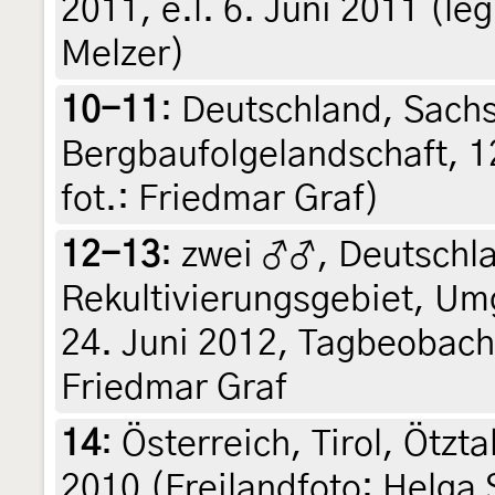
2011, e.l. 6. Juni 2011 (leg
Melzer)
10-11
:
Deutschland, Sach
Bergbaufolgelandschaft, 12
fot.: Friedmar Graf)
12-13
:
zwei ♂♂, Deutschl
Rekultivierungsgebiet, Um
24. Juni 2012, Tagbeobacht
Friedmar Graf
14
:
Österreich, Tirol, Ötzta
2010 (Freilandfoto: Helga 