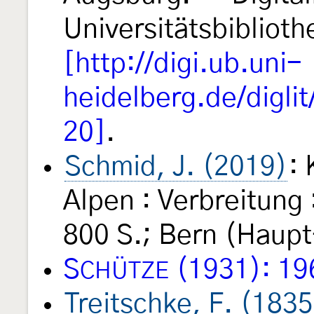
Universitätsbiblioth
[http://digi.ub.uni-
heidelberg.de/digli
20]
.
Schmid, J. (2019)
: 
Alpen : Verbreitung 
800 S.; Bern (Haupt
S
(1931): 19
CHÜTZE
Treitschke, F. (1835