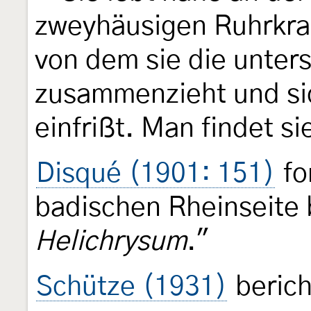
zweyhäusigen Ruhrkra
von dem sie die unters
zusammenzieht und sic
einfrißt. Man findet si
Disqué (1901: 151)
fo
badischen Rheinseite b
Helichrysum
."
Schütze (1931)
berich