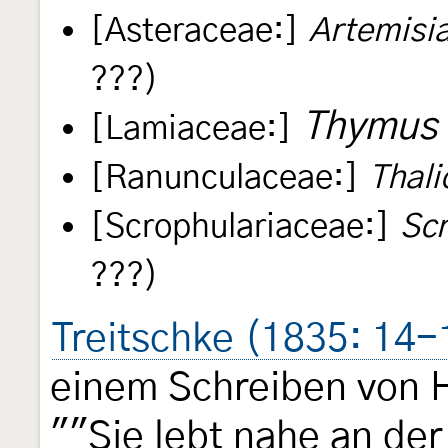
[Asteraceae:]
Artemisi
???)
Thymus
[Lamiaceae:]
[Ranunculaceae:]
Thali
[Scrophulariaceae:]
Scr
???)
Treitschke (1835: 14-
einem Schreiben von 
""Sie lebt nahe an de