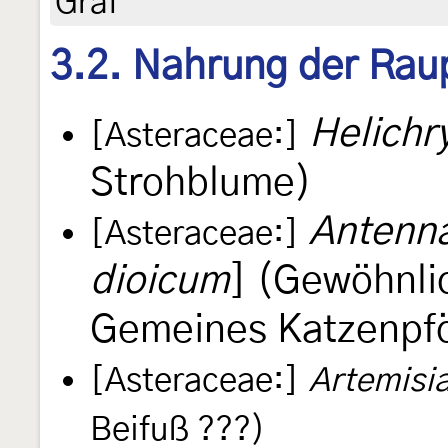
Graf
3.2. Nahrung der Rau
Helichr
[Asteraceae:]
Strohblume)
Antenna
[Asteraceae:]
dioicum
] (Gewöhnli
Gemeines Katzenpf
[Asteraceae:]
Artemisia
Beifuß ???)