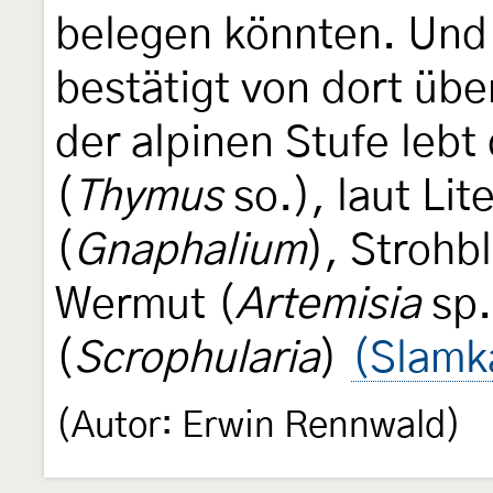
belegen könnten. Un
bestätigt von dort üb
der alpinen Stufe lebt
(
Thymus
so.), laut Lit
(
Gnaphalium
), Strohb
Wermut (
Artemisia
sp.
(
Scrophularia
)
(Slamk
(Autor: Erwin Rennwald)