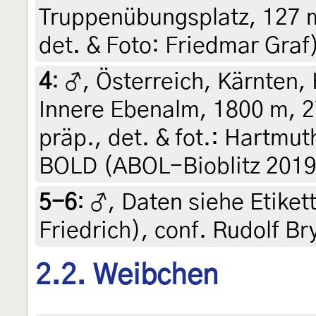
Truppenübungsplatz, 127 m,
det. & Foto: Friedmar Graf
4
:
♂, Österreich, Kärnten, 
Innere Ebenalm, 1800 m, 27
präp., det. & fot.: Hartmut
BOLD (ABOL-Bioblitz 201
5-6
:
♂, Daten siehe Etikett
Friedrich), conf. Rudolf Br
2.2. Weibchen