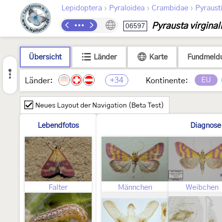
›
›
›
Lepidoptera
Pyraloidea
Crambidae
Pyraust
Pyrausta virginal
06597
Übersicht
Länder
Karte
Fundmeld
+34
EU
Länder:
Kontinente:
Neues Layout der Navigation (Beta Test)
Lebendfotos
Diagnose
Falter
Männchen
Weibchen