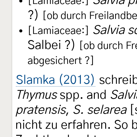
Salvia p
[Lamiaceae:]
?)
[ob durch Freilandb
Salvia s
[Lamiaceae:]
Salbei ?)
[ob durch F
abgesichert ?]
Slamka (2013)
schreib
Thymus
spp. and
Salvi
pratensis
,
S. selarea
[s
nicht zu erfahren. So 