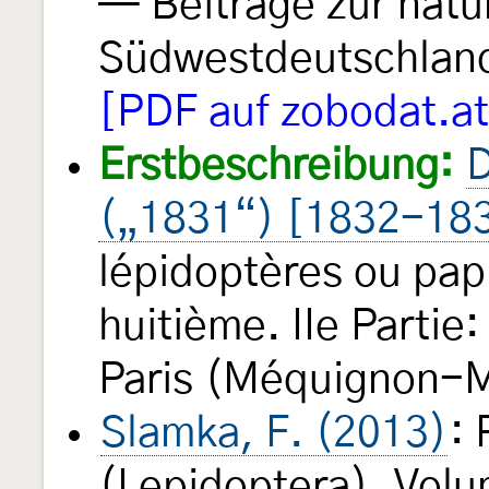
— Beiträge zur natu
Südwestdeutschla
[PDF auf zobodat.at
Erstbeschreibung:
D
(„1831“) [1832-18
lépidoptères ou pap
huitième. IIe Partie
Paris (Méquignon-M
Slamka, F. (2013)
: 
(Lepidoptera). Volu