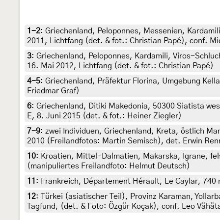
1-2
:
Griechenland, Peloponnes, Messenien, Kardamili,
2011, Lichtfang (det. & fot.: Christian Papé), conf. M
3
:
Griechenland, Peloponnes, Kardamili, Viros-Schluch
16. Mai 2012, Lichtfang (det. & fot.: Christian Papé)
4-5
:
Griechenland, Präfektur Florina, Umgebung Kella, 
Friedmar Graf)
6
:
Griechenland, Ditiki Makedonia, 50300 Siatista wes
E, 8. Juni 2015 (det. & fot.: Heiner Ziegler)
7-9
:
zwei Individuen, Griechenland, Kreta, östlich Ma
2010 (Freilandfotos: Martin Semisch), det. Erwin Re
10
:
Kroatien, Mittel-Dalmatien, Makarska, Igrane, fe
(manipuliertes Freilandfoto: Helmut Deutsch)
11
:
Frankreich, Département Hérault, Le Caylar, 740 m
12
:
Türkei (asiatischer Teil), Provinz Karaman, Yollar
Tagfund, (det. & Foto: Özgür Koçak), conf. Leo Vähät