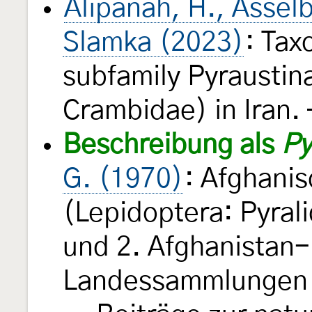
Alipanah, H., Asselb
Slamka (2023)
: Tax
subfamily Pyraustin
Crambidae) in Iran
Beschreibung als
Py
G. (1970)
: Afghani
(Lepidoptera: Pyral
und 2. Afghanistan-
Landessammlungen f