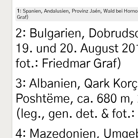
1
:
Spanien, Andalusien, Provinz Jaén, Wald bei Hornos,
Graf)
2: Bulgarien, Dobruds
19. und 20. August 201
fot.: Friedmar Graf)
3: Albanien, Qark Kor
Poshtëme, ca. 680 m, 
(leg., gen. det. & fot.
4: Mazedonien, Umge