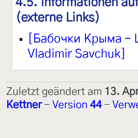
4.5. Informationen au
(externe Links)
[Бабочки Крыма – L
Vladimir Savchuk]
Zuletzt geändert am
13. Ap
Kettner
-
Version
44
-
Verw