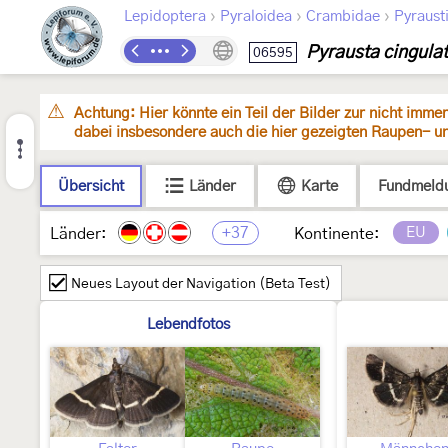
›
›
›
Lepidoptera
Pyraloidea
Crambidae
Pyraust
Pyrausta cingula
06595
Achtung: Hier könnte ein Teil der Bilder zur nicht imm
dabei insbesondere auch die hier gezeigten Raupen- u
Übersicht
Länder
Karte
Fundmeld
+37
EU
Länder:
Kontinente:
Neues Layout der Navigation (Beta Test)
Lebendfotos