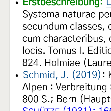
Erstbeschreibung:
L
Systema naturae per
secundum classes, o
cum characteribus, d
locis. Tomus I. Edit
824. Holmiae (Laure
Schmid, J. (2019)
: 
Alpen : Verbreitung 
800 S.; Bern (Haupt