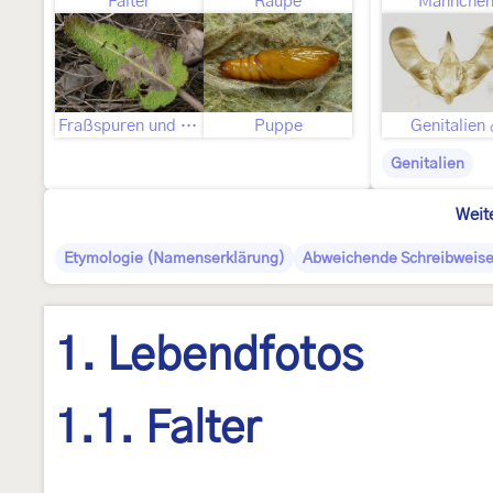
Falter
Raupe
Männche
Fraßspuren und Befallsbild
Puppe
Genitalien
Genitalien
Weit
Etymologie (Namenserklärung)
Abweichende Schreibweis
1. Lebendfotos
1.1. Falter