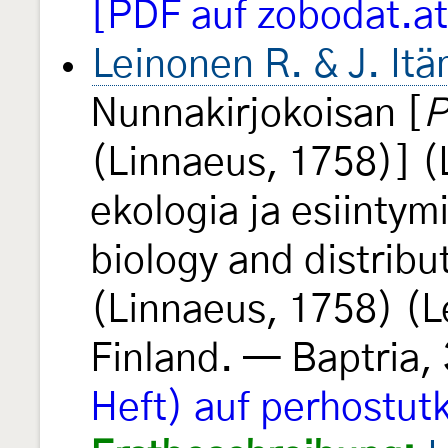
[PDF auf zobodat.at
Leinonen R. & J. It
Nunnakirjokoisan [
P
(Linnaeus, 1758)] (
ekologia ja esiinty
biology and distribu
(Linnaeus, 1758) (L
Finland. — Baptria,
Heft) auf perhostutk