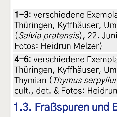
1-3
:
verschiedene Exempla
Thüringen, Kyffhäuser, Umg
(
Salvia pratensis
), 22. Jun
Fotos: Heidrun Melzer)
4-6
:
verschiedene Exempla
Thüringen, Kyffhäuser, Um
Thymian (
Thymus serpyllu
cult., det. & Fotos: Heidru
1.3. Fraßspuren und B