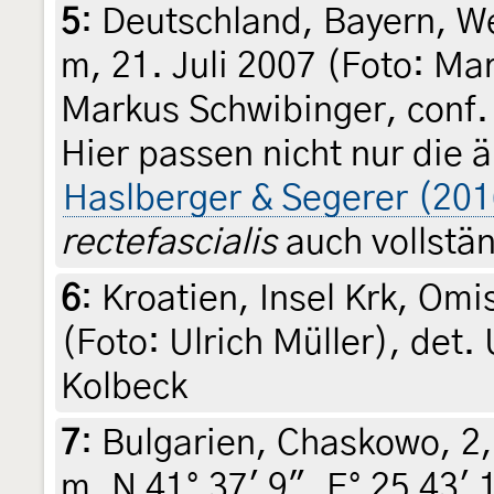
5
:
Deutschland, Bayern, W
m, 21. Juli 2007 (Foto: Ma
Markus Schwibinger, conf.
Hier passen nicht nur die
Haslberger & Segerer (201
rectefascialis
auch vollstän
6
:
Kroatien, Insel Krk, Omi
(Foto: Ulrich Müller), det.
Kolbeck
7
:
Bulgarien, Chaskowo, 2
m, N 41° 37' 9", E° 25 43' 