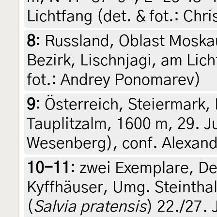
Lichtfang (det. & fot.: Chr
8
:
Russland, Oblast Moska
Bezirk, Lischnjagi, am Lich
fot.: Andrey Ponomarev)
9
:
Österreich, Steiermark,
Tauplitzalm, 1600 m, 29. Ju
Wesenberg), conf. Alexan
10-11
:
zwei Exemplare, De
Kyffhäuser, Umg. Steintha
(
Salvia pratensis
) 22./27. 