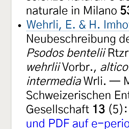
naturale in Milano
5
Wehrli, E. & H. Imho
Neubeschreibung de
Psodos bentelii
Rtzr
wehrlii
Vorbr.,
altico
intermedia
Wrli. — M
Schweizerischen En
Gesellschaft
13
(5):
und PDF auf e-perio