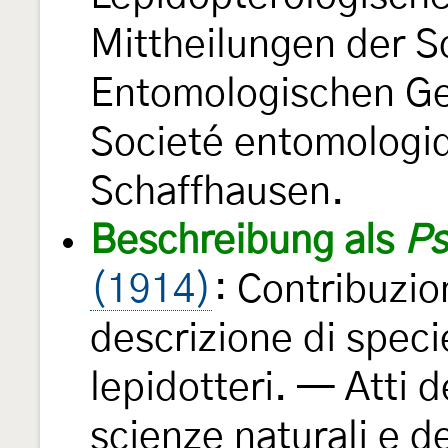
Mittheilungen der S
Entomologischen Ges
Societé entomologi
Schaffhausen.
Beschreibung als
Ps
(1914)
: Contribuzion
descrizione di speci
lepidotteri. — Atti d
scienze naturali e d