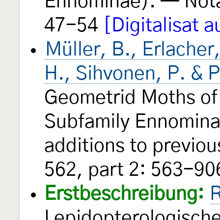
Ennominae). — Nota
47-54
[Digitalisat a
Müller, B., Erlacher
H., Sihvonen, P. & 
Geometrid Moths of
Subfamily Ennominae
additions to previou
562, part 2: 563-906
Erstbeschreibung:
R
Lepidopterologisch