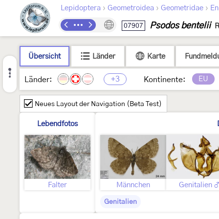
›
›
›
Lepidoptera
Geometroidea
Geometridae
En
Psodos bentelii
07907
R
Übersicht
Länder
Karte
Fundmeld
+3
EU
Länder:
Kontinente:
Neues Layout der Navigation (Beta Test)
Lebendfotos
Falter
Männchen
Genitalien 
Genitalien