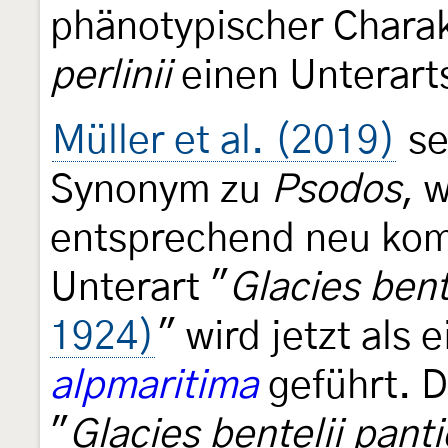
phänotypischer Charakt
perlinii
einen Unterart
Müller et al. (2019)
se
Synonym zu
Psodos
, 
entsprechend neu komb
Unterart "
Glacies bent
1924)
" wird jetzt als 
alpmaritima
geführt. D
"
Glacies bentelii pant