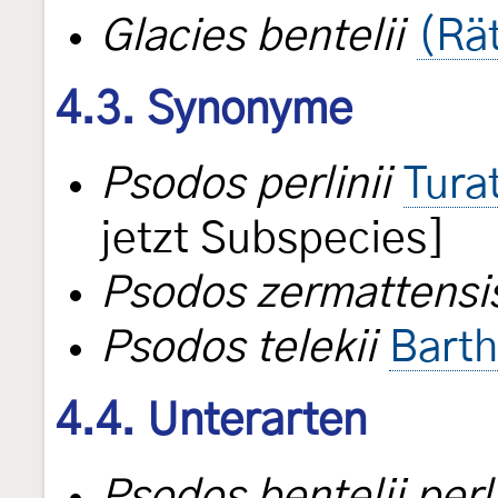
Glacies bentelii
(Rä
4.3. Synonyme
Psodos perlinii
Tura
jetzt Subspecies]
Psodos zermattensi
Psodos telekii
Barth
4.4. Unterarten
Psodos bentelii perli