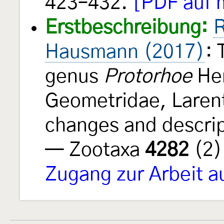
423–432.
[PDF auf 
Erstbeschreibung:
R
Hausmann (2017)
: 
genus
Protorhoe
Her
Geometridae, Laren
changes and descrip
— Zootaxa
4282
(2)
Zugang zur Arbeit a