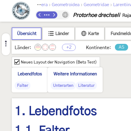
›
›
›
Lepidoptera
Geometroidea
Geometridae
Larentii
Protorhoe drechseli
Raja
Übersicht
Länder
Karte
Fundmeld
+2
AS
Länder:
Kontinente:
Neues Layout der Navigation (Beta Test)
Lebendfotos
Weitere Informationen
Falter
Unterarten
Literatur
1. Lebendfotos