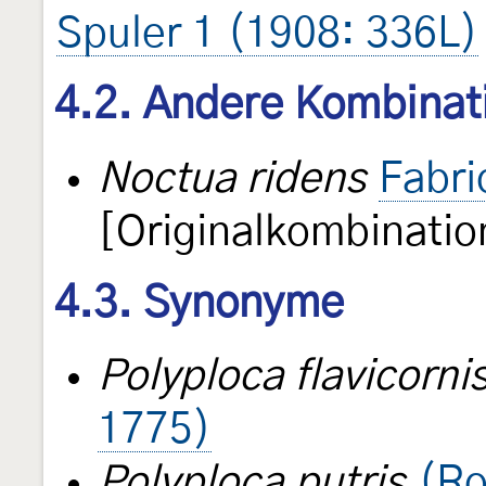
Spuler 1 (1908: 336L)
4.2. Andere Kombinat
Noctua ridens
Fabri
[Originalkombinatio
4.3. Synonyme
Polyploca flavicorni
1775)
Polyploca putris
(Ro