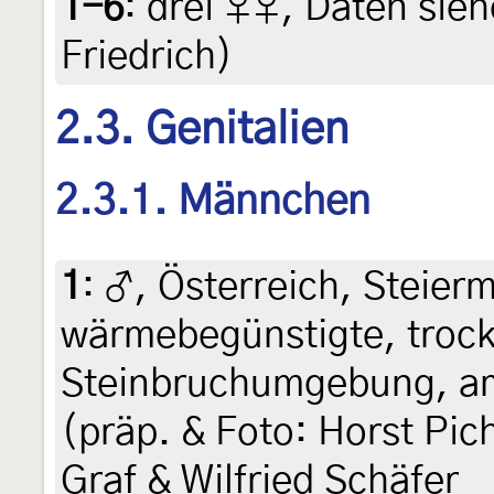
1-6
:
drei ♀♀, Daten siehe
Friedrich)
2.3. Genitalien
2.3.1. Männchen
1
:
♂, Österreich, Steierm
wärmebegünstigte, troc
Steinbruchumgebung, am 
(präp. & Foto: Horst Pich
Graf & Wilfried Schäfer