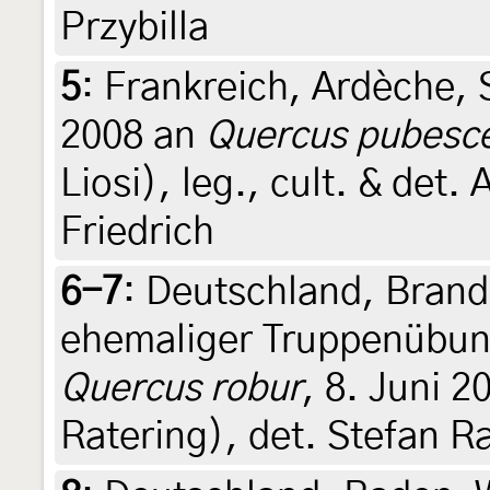
Przybilla
5
:
Frankreich, Ardèche, 
2008 an
Quercus pubesc
Liosi), leg., cult. & det. 
Friedrich
6-7
:
Deutschland, Brand
ehemaliger Truppenübung
Quercus robur
, 8. Juni 2
Ratering), det. Stefan R