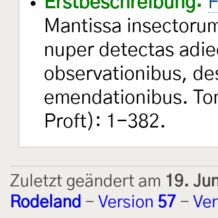
Erstbeschreibung:
F
Mantissa insectorum
nuper detectas adie
observationibus, de
emendationibus. Tom.
Proft): 1-382.
Zuletzt geändert am
19. Ju
Rodeland
-
Version
57
-
Ver