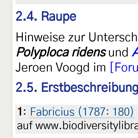
2.4. Raupe
Hinweise zur Untersc
Polyploca ridens
und
A
Jeroen Voogd im
[For
2.5. Erstbeschreibun
1
:
Fabricius (1787: 180)
auf www.biodiversitylibr