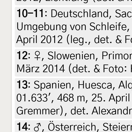
10-11
:
Deutschland, Sac
Umgebung von Schleife, 
April 2012 (leg., det. & 
12
:
♀, Slowenien, Primor
März 2014 (det. & Foto:
13
:
Spanien, Huesca, Alq
01.633', 468 m, 25. April
Gremmer), det. Alexand
14
:
♂, Österreich, Steier