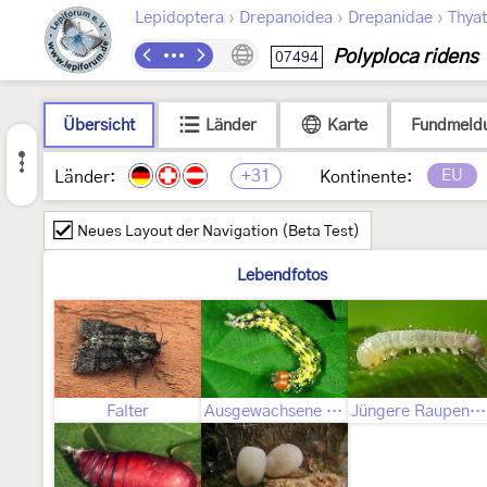
›
›
›
Lepidoptera
Drepanoidea
Drepanidae
Thyat
Polyploca ridens
07494
Übersicht
Länder
Karte
Fundmeld
+31
EU
Länder:
Kontinente:
Neues Layout der Navigation (Beta Test)
Lebendfotos
Falter
Ausgewachsene Raupe
Jüngere Raupenstadien