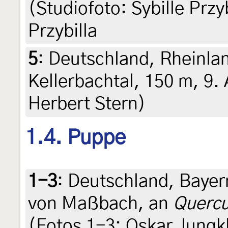
(Studiofoto: Sybille Przyb
Przybilla
5
:
Deutschland, Rheinlan
Kellerbachtal, 150 m, 9. A
Herbert Stern)
1.4. Puppe
1-3
:
Deutschland, Baye
von Maßbach, an
Quercu
(Fotos 1-3: Oskar Jungk