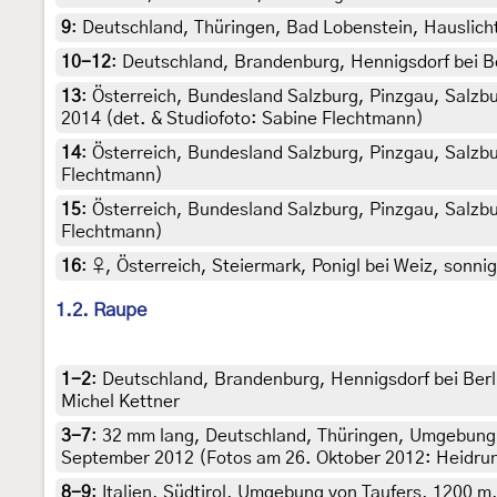
9
:
Deutschland, Thüringen, Bad Lobenstein, Hauslicht, 
10-12
:
Deutschland, Brandenburg, Hennigsdorf bei Berl
13
:
Österreich, Bundesland Salzburg, Pinzgau, Salzb
2014 (det. & Studiofoto: Sabine Flechtmann)
14
:
Österreich, Bundesland Salzburg, Pinzgau, Salzbu
Flechtmann)
15
:
Österreich, Bundesland Salzburg, Pinzgau, Salzbur
Flechtmann)
16
:
♀, Österreich, Steiermark, Ponigl bei Weiz, sonnig
1.2. Raupe
1-2
:
Deutschland, Brandenburg, Hennigsdorf bei Berlin
Michel Kettner
3-7
:
32 mm lang, Deutschland, Thüringen, Umgebung 
September 2012 (Fotos am 26. Oktober 2012: Heidrun
8-9
:
Italien, Südtirol, Umgebung von Taufers, 1200 m,