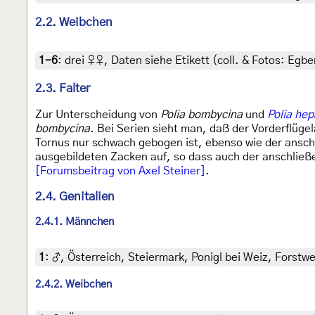
2.2. Weibchen
1-6
:
drei ♀♀, Daten siehe Etikett (coll. & Fotos: Egber
2.3. Falter
Zur Unterscheidung von
Polia bombycina
und
Polia hep
bombycina
. Bei Serien sieht man, daß der Vorderflügel
Tornus nur schwach gebogen ist, ebenso wie der ansc
ausgebildeten Zacken auf, so dass auch der anschließen
[Forumsbeitrag von Axel Steiner]
.
2.4. Genitalien
2.4.1. Männchen
1
:
♂, Österreich, Steiermark, Ponigl bei Weiz, Forstwe
2.4.2. Weibchen