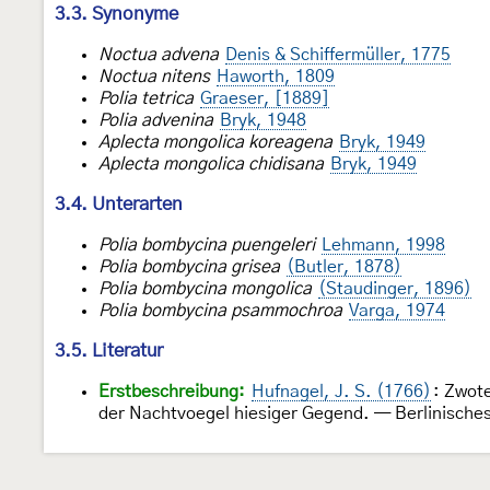
3.3. Synonyme
Noctua advena
Denis & Schiffermüller, 1775
Noctua nitens
Haworth, 1809
Polia tetrica
Graeser, [1889]
Polia advenina
Bryk, 1948
Aplecta mongolica koreagena
Bryk, 1949
Aplecta mongolica chidisana
Bryk, 1949
3.4. Unterarten
Polia bombycina puengeleri
Lehmann, 1998
Polia bombycina grisea
(Butler, 1878)
Polia bombycina mongolica
(Staudinger, 1896)
Polia bombycina psammochroa
Varga, 1974
3.5. Literatur
Erstbeschreibung:
Hufnagel, J. S. (1766)
: Zwot
der Nachtvoegel hiesiger Gegend. — Berlinisch