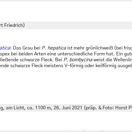
t Friedrich)
atica
: Das Grau bei
P. hepatica
ist mehr grünlichweiß (bei fris
apex bei beiden Arten eine unterschiedliche Form hat. Ein gute
hließende schwarze Fleck. Bei
P. bombycina
weist die Wellenl
de schwarze Fleck meistens V-förmig oder keilförmig ausgebild
g, am Licht, ca. 1100 m, 26. Juni 2021 (präp. & Foto: Horst Pi