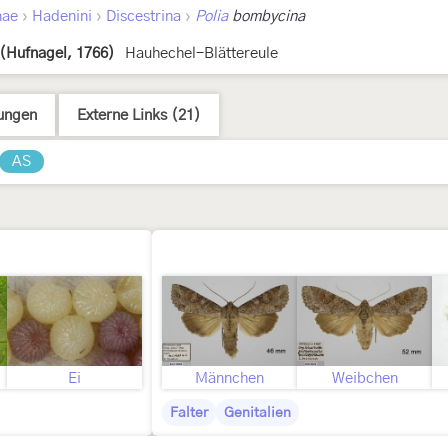
›
›
›
nae
Hadenini
Discestrina
Polia
bombycina
(Hufnagel, 1766)
Hauhechel-Blättereule
ungen
Externe Links (21)
AS
Ei
Männchen
Weibchen
Falter
Genitalien