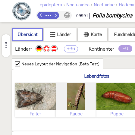
›
›
›
Lepidoptera
Noctuoidea
Noctuidae
Hadeni
Polia bombycina
09991
Übersicht
Länder
Karte
Fundmeld
+36
EU
Länder:
Kontinente:
Neues Layout der Navigation (Beta Test)
Lebendfotos
Falter
Raupe
Puppe