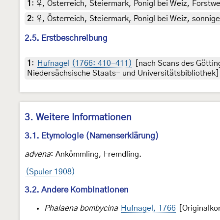
1
:
♀, Österreich, Steiermark, Ponigl bei Weiz, Forstwe
2
:
♀, Österreich, Steiermark, Ponigl bei Weiz, sonnige
2.5. Erstbeschreibung
1
:
Hufnagel (1766: 410-411)
[nach Scans des Göttin
Niedersächsische Staats- und Universitätsbibliothek]
3. Weitere Informationen
3.1. Etymologie (Namenserklärung)
advena
: Ankömmling, Fremdling.
(Spuler 1908)
3.2. Andere Kombinationen
Phalaena bombycina
Hufnagel, 1766
[Originalko