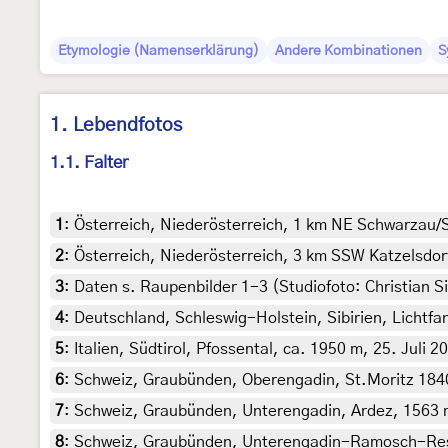
Etymologie (Namenserklärung)
Andere Kombinationen
S
1. Lebendfotos
1.1. Falter
1
:
Österreich, Niederösterreich, 1 km NE Schwarzau/S
2
:
Österreich, Niederösterreich, 3 km SSW Katzelsdor
3
:
Daten s. Raupenbilder 1-3 (Studiofoto: Christian Sie
4
:
Deutschland, Schleswig-Holstein, Sibirien, Lichtfan
5
:
Italien, Südtirol, Pfossental, ca. 1950 m, 25. Juli 
6
:
Schweiz, Graubünden, Oberengadin, St.Moritz 1840 
7
:
Schweiz, Graubünden, Unterengadin, Ardez, 1563 m, 
8
:
Schweiz, Graubünden, Unterengadin-Ramosch-Resgi