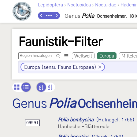
›
›
›
Lepidoptera
Noctuoidea
Noctuidae
Hadeni
Genus
Polia
Ochsenheimer, 181
Faunistik-Filter
Weltweit
Europa
Mittele
Europa (sensu Fauna Europaea)
Genus
Polia
Ochsenheim
Polia bombycina
(Hufnagel, 1766)
09991
Hauhechel-Blättereule
Polia hepatica
(Clerck, 1759)