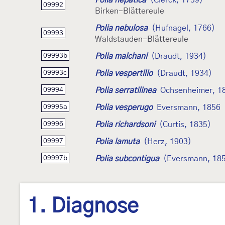
09992
Birken-Blättereule
Polia nebulosa
(Hufnagel, 1766)
09993
Waldstauden-Blättereule
Polia malchani
(Draudt, 1934)
09993b
Polia vespertilio
(Draudt, 1934)
09993c
Polia serratilinea
Ochsenheimer, 1
09994
Polia vesperugo
Eversmann, 1856
09995a
Polia richardsoni
(Curtis, 1835)
09996
Polia lamuta
(Herz, 1903)
09997
Polia subcontigua
(Eversmann, 18
09997b
1. Diagnose