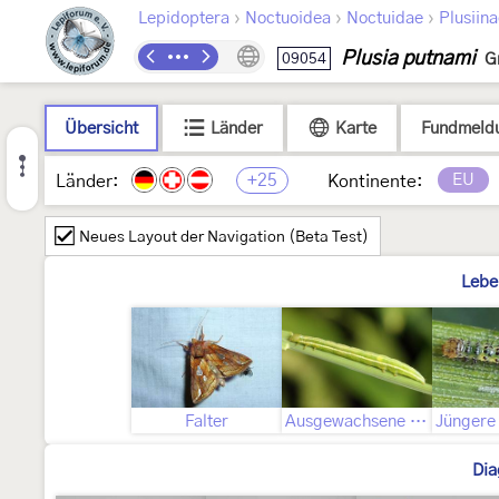
›
›
›
Lepidoptera
Noctuoidea
Noctuidae
Plusiin
Plusia putnami
09054
G
Übersicht
Länder
Karte
Fundmeld
+25
EU
Länder:
Kontinente:
Neues Layout der Navigation (Beta Test)
Lebe
Falter
Ausgewachsene Raupe
Dia