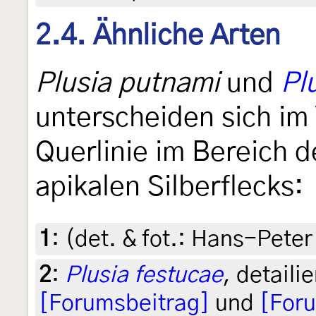
2.4. Ähnliche Arten
Plusia putnami
und
Pl
unterscheiden sich im
Querlinie im Bereich d
apikalen Silberflecks:
1
:
(det. & fot.: Hans-Peter
2
:
Plusia festucae
, detaili
[Forumsbeitrag]
und
[For