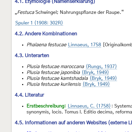
4.1. Etymologie (Namenserklärung)
„
Festuca
Schwingel; Nahrungspflanze der Raupe.“
Spuler 1 (1908: 302R)
4.2. Andere Kombinationen
Phalaena festucae
Linnaeus, 1758
[Originalkomb
4.3. Unterarten
Plusia festucae maroccana
(Rungs, 1937)
Plusia festucae japonibia
(Bryk, 1949)
Plusia festucae kamtshadala
(Bryk, 1949)
Plusia festucae kurilensis
(Bryk, 1949)
4.4. Literatur
Erstbeschreibung:
Linnaeus, C. (1758)
: Systema
synonymis, locis. Tomus I. Editio decima, reform
4.5. Informationen auf anderen Websites (externe L