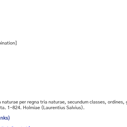
ination]
 naturae per regna tria naturae, secundum classes, ordines, g
ata. 1-824. Holmiae (Laurentius Salvius).
inks)