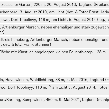
ösischer Garten, 220 m, 20. August 2013, Tagfund (Freilandf
chenberg, 3. August 2010, am Licht (det. & Foto: Ernst Herk
wo, Dorf Topolinyy, 118 m, am Licht, 5. August 2014 (leg., c
, Artlenburger Marsch, neben ehemaliger und stark zugewach
er)
dkreis Lüneburg, Artlenburger Marsch, neben ehemaliger und
, det. & fot.: Frank Stühmer)
läche mit künstlich angelegten kleinen Feuchtbiotop, 128 m, 1
n, Havelwiesen, Waldlichtung, 38 m, 2. Mai 2016, Tagfund (F
, Dorf Topolinyy, 118 m, ♀ am Licht 5. August 2014, Fotos 31.
furt/Karding, Sumpfwiese, 450 m, 9. Mai 2021,Tagfund (manipu