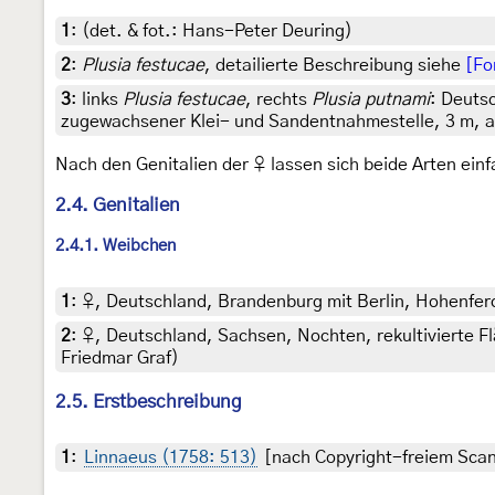
1
:
(det. & fot.: Hans-Peter Deuring)
2
:
Plusia festucae
, detailierte Beschreibung siehe
[Fo
3
:
links
Plusia festucae
, rechts
Plusia putnami
: Deuts
zugewachsener Klei- und Sandentnahmestelle, 3 m, am 
Nach den Genitalien der ♀ lassen sich beide Arten ein
2.4. Genitalien
2.4.1. Weibchen
1
:
♀, Deutschland, Brandenburg mit Berlin, Hohenferc
2
:
♀, Deutschland, Sachsen, Nochten, rekultivierte Fl
Friedmar Graf)
2.5. Erstbeschreibung
1
:
Linnaeus (1758: 513)
[nach Copyright-freiem Scan 