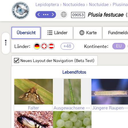
›
›
›
Lepidoptera
Noctuoidea
Noctuidae
Plusiin
Plusia festucae
09053
(
Übersicht
Länder
Karte
Fundmeld
+48
EU
Länder:
Kontinente:
Neues Layout der Navigation (Beta Test)
Lebendfotos
Falter
Ausgewachsene Raupe
Jüngere Raupenstadien