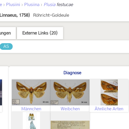
›
›
›
ae
Plusiini
Plusiina
Plusia
festucae
Linnaeus, 1758)
Röhricht-Goldeule
ungen
Externe Links (20)
AS
Diagnose
Männchen
Weibchen
Ähnliche Arten