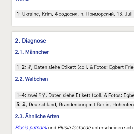
1
:
Ukraine, Krim, Феодосия, п. Приморский, 13. Juli 
2. Diagnose
2.1. Männchen
1-2
:
♂, Daten siehe Etikett (coll. & Fotos: Egbert Frie
2.2. Weibchen
1-4
:
zwei ♀♀, Daten siehe Etikett (coll. & Fotos: Egbe
5
:
♀, Deutschland, Brandenburg mit Berlin, Hohenferc
2.3. Ähnliche Arten
Plusia putnami
und
Plusia festucae
unterscheiden sich 