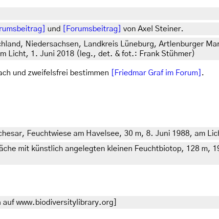
rumsbeitrag]
und
[Forumsbeitrag]
von Axel Steiner.
chland, Niedersachsen, Landkreis Lüneburg, Artlenburger Ma
Licht, 1. Juni 2018 (leg., det. & fot.: Frank Stühmer)
fach und zweifelsfrei bestimmen
[Friedmar Graf im Forum]
.
hesar, Feuchtwiese am Havelsee, 30 m, 8. Juni 1988, am Lich
äche mit künstlich angelegten kleinen Feuchtbiotop, 128 m, 19
auf www.biodiversitylibrary.org]