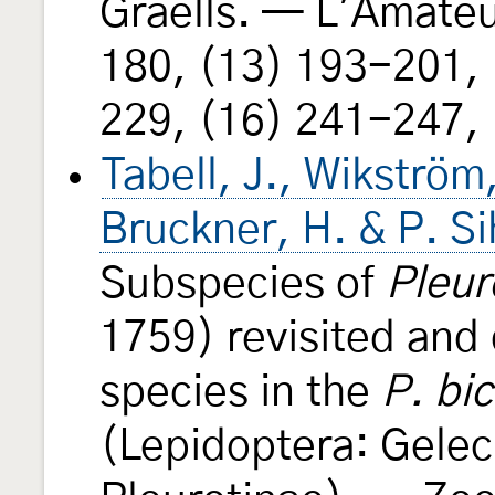
Graëlls. — L'Amateu
180, (13) 193-201,
229, (16) 241-247,
Tabell, J., Wikström
Bruckner, H. & P. S
Subspecies of
Pleur
1759) revisited and 
species in the
P. bic
(Lepidoptera: Gelec