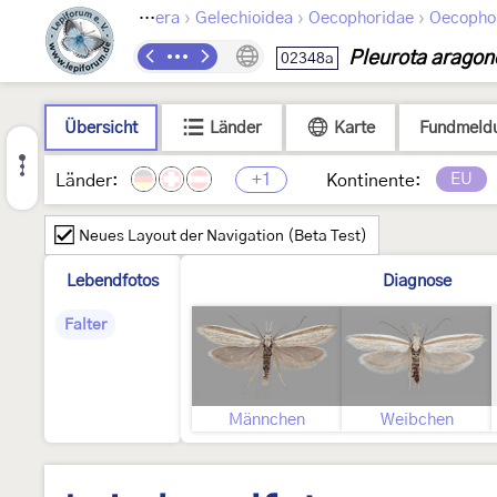
›
›
›
Lepidoptera
Gelechioidea
Oecophoridae
Oecopho
Pleurota aragon
02348a
Übersicht
Länder
Karte
Fundmeld
+1
EU
Länder:
Kontinente:
Neues Layout der Navigation (Beta Test)
Lebendfotos
Diagnose
Falter
Männchen
Weibchen