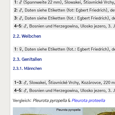
1
:
♂ (Spannweite 22 mm), Slowakei, Štiavnické Vrchy, K
2
:
♂, Daten siehe Etiketten (fot: Egbert Friedrich),
3
:
♂, Daten siehe Etiketten (fot.: Egbert Friedrich), 
4-5
:
♂, Bosnien und Herzegowina, Ulosko jezero, 3. J
2.2. Weibchen
1
:
♀, Daten siehe Etiketten (fot.: Egbert Friedrich), 
2.3. Genitalien
2.3.1. Männchen
1-3
:
♂, Slowakei, Štiavnické Vrchy, Kozárovce, 220 m, 
4-5
:
♂, Bosnien und Herzegowina, Ulosko jezero, 3. J
Vergleich:
Pleurota pyropella
&
Pleurota proteella