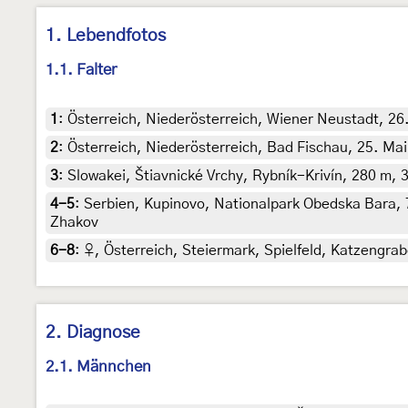
1. Lebendfotos
1.1. Falter
1
:
Österreich, Niederösterreich, Wiener Neustadt, 26
2
:
Österreich, Niederösterreich, Bad Fischau, 25. Ma
3
:
Slowakei, Štiavnické Vrchy, Rybník-Krivín, 280 m, 30
4-5
:
Serbien, Kupinovo, Nationalpark Obedska Bara, 
Zhakov
6-8
:
♀, Österreich, Steiermark, Spielfeld, Katzengrab
2. Diagnose
2.1. Männchen