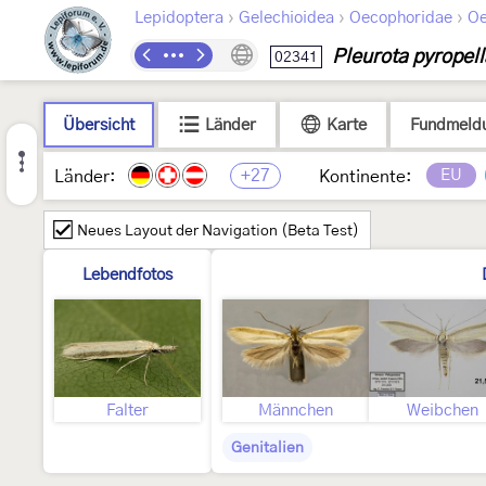
›
›
›
Lepidoptera
Gelechioidea
Oecophoridae
Oe
Pleurota pyropell
02341
Übersicht
Länder
Karte
Fundmeld
+27
EU
Länder:
Kontinente:
Neues Layout der Navigation (Beta Test)
Lebendfotos
Falter
Männchen
Weibchen
Genitalien