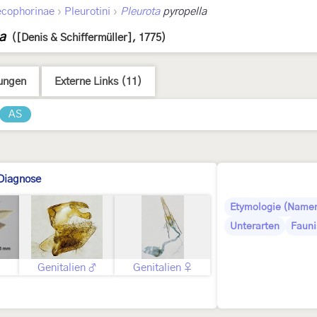
›
›
cophorinae
Pleurotini
Pleurota
pyropella
a
([Denis & Schiffermüller], 1775)
ungen
Externe Links (11)
AS
Diagnose
Etymologie (Namen
Unterarten
Fauni
Genitalien ♂
Genitalien ♀