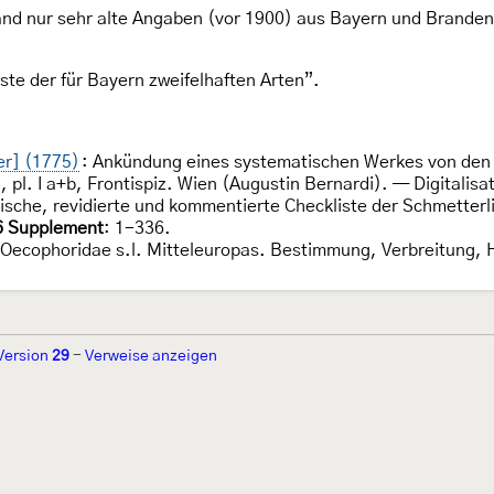
and nur sehr alte Angaben (vor 1900) aus Bayern und Brandenb
Liste der für Bayern zweifelhaften Arten”.
ler] (1775)
: Ankündung eines systematischen Werkes von de
 pl. I a+b, Frontispiz. Wien (Augustin Bernardi). — Digitali
ische, revidierte und kommentierte Checkliste der Schmetterl
6 Supplement
: 1-336.
 Oecophoridae s.l. Mitteleuropas. Bestimmung, Verbreitung, H
Version
29
-
Verweise anzeigen