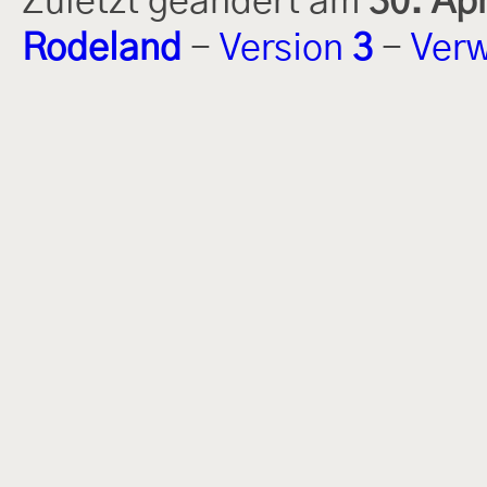
Zuletzt geändert am
30. Ap
Rodeland
-
Version
3
-
Verw