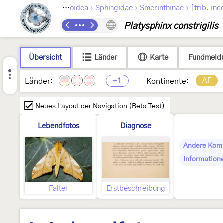
›
›
›
›
epidoptera
Bombycoidea
Sphingidae
Smerinthinae
[trib. inc
Platysphinx constrigilis
Übersicht
Länder
Karte
Fundmeld
+1
AF
Länder:
Kontinente:
Neues Layout der Navigation (Beta Test)
Lebendfotos
Diagnose
Andere Kom
Information
Falter
Erstbeschreibung