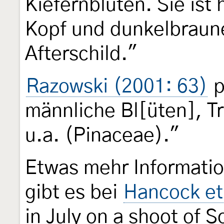
Kiefernblüten. Sie ist
Kopf und dunkelbrau
Afterschild."
Razowski (2001: 63)
p
männliche Bl[üten], T
u.a. (Pinaceae)."
Etwas mehr Informatio
gibt es bei
Hancock et 
in July on a shoot of S