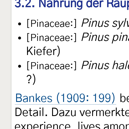
3.2. Nahrung der Rau
Pinus syl
[Pinaceae:]
Pinus pin
[Pinaceae:]
Kiefer)
Pinus hal
[Pinaceae:]
?)
Bankes (1909: 199)
be
Detail. Dazu vermerkte
experience, lives amo