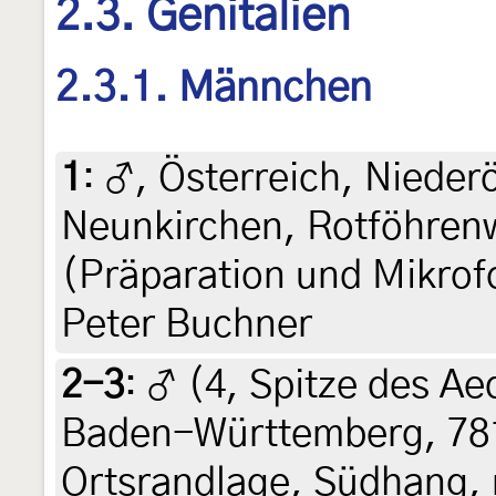
2.3. Genitalien
2.3.1. Männchen
1
:
♂, Österreich, Nieder
Neunkirchen, Rotföhrenw
(Präparation und Mikrofo
Peter Buchner
2-3
:
♂ (4, Spitze des A
Baden-Württemberg, 78
Ortsrandlage, Südhang, m