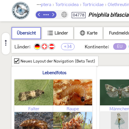
›
›
›
Lepidoptera
Tortricoidea
Tortricidae
Olethreuti
Piniphila bifasci
04778
Übersicht
Länder
Karte
Fundmeld
+34
EU
Länder:
Kontinente:
Neues Layout der Navigation (Beta Test)
Lebendfotos
Falter
Raupe
Männche