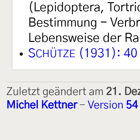
(Lepidoptera, Tortri
Bestimmung - Verbre
Lebensweise der Rau
S
(1931): 40
CHÜTZE
Zuletzt geändert am
21. De
Michel Kettner
-
Version
54