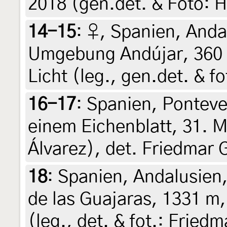
2018 (gen.det. & Foto: H
14-15
:
♀, Spanien, Anda
Umgebung Andújar, 360 
Licht (leg., gen.det. & f
16-17
:
Spanien, Ponteve
einem Eichenblatt, 31. M
Álvarez), det. Friedmar 
18
:
Spanien, Andalusien,
de las Guajaras, 1331 m,
(leg., det. & fot.: Friedm