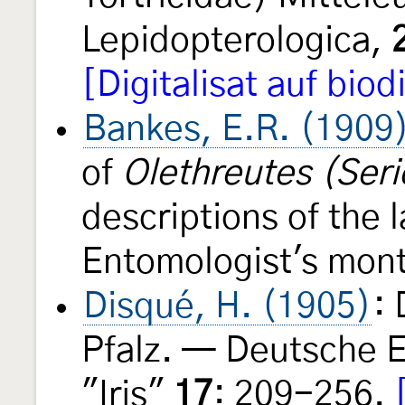
Lepidopterologica,
[Digitalisat auf biod
Bankes, E.R. (1909
of
Olethreutes (Seri
descriptions of the
Entomologist's mon
Disqué, H. (1905)
:
Pfalz. — Deutsche E
"Iris"
17
: 209-256.