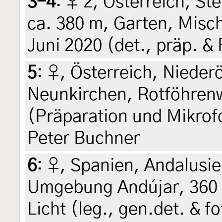
3-4
:
♀ 2, Österreich, Ste
ca. 380 m, Garten, Misch
Juni 2020 (det., präp. & 
5
:
♀, Österreich, Nieder
Neunkirchen, Rotföhrenw
(Präparation und Mikrofo
Peter Buchner
6
:
♀, Spanien, Andalusie
Umgebung Andújar, 360 
Licht (leg., gen.det. & f