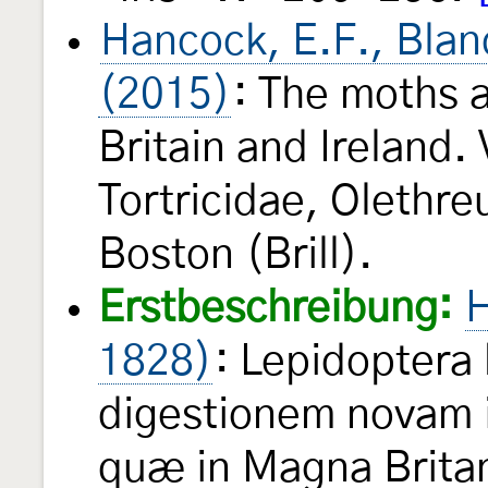
Hancock, E.F., Blan
(2015)
: The moths a
Britain and Ireland.
Tortricidae, Olethre
Boston (Brill).
Erstbeschreibung:
H
1828)
: Lepidoptera 
digestionem novam 
quæ in Magna Britan