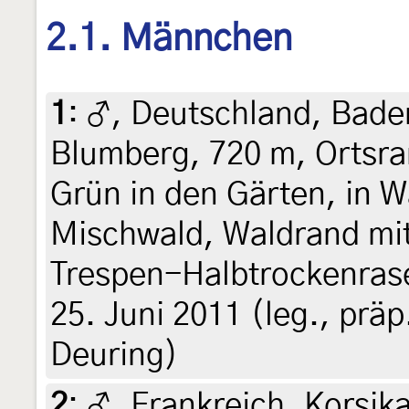
2.1. Männchen
1
:
♂, Deutschland, Bad
Blumberg, 720 m, Ortsra
Grün in den Gärten, in 
Mischwald, Waldrand mi
Trespen-Halbtrockenrase
25. Juni 2011 (leg., präp
Deuring)
2
:
♂, Frankreich, Korsik