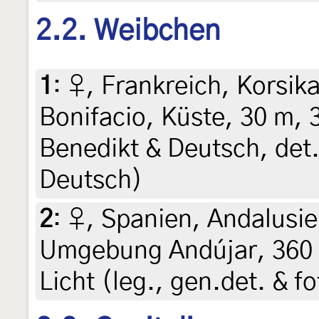
2.2. Weibchen
1
:
♀, Frankreich, Korsik
Bonifacio, Küste, 30 m, 
Benedikt & Deutsch, det
Deutsch)
2
:
♀, Spanien, Andalusie
Umgebung Andújar, 360 
Licht (leg., gen.det. & f